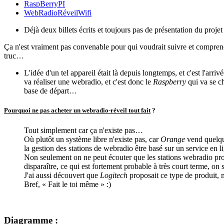
RaspBerryPI
WebRadioRéveilWifi
Déjà deux billets écrits et toujours pas de présentation du projet
Ça n'est vraiment pas convenable pour qui voudrait suivre et comprend
truc…
L'idée d'un tel appareil était là depuis longtemps, et c'est l'arri
va réaliser une webradio, et c'est donc le
Raspberry
qui va se ch
base de départ…
Pourquoi ne pas acheter un webradio-réveil tout fait
?
Tout simplement car ça n'existe pas…
Où plutôt un système libre n'existe pas, car
Orange
vend quelque
la gestion des stations de webradio être basé sur un service en li
Non seulement on ne peut écouter que les stations webradio propo
disparaître, ce qui est fortement probable à très court terme, on
J'ai aussi découvert que
Logitech
proposait ce type de produit, 
Bref, « Fait le toi même » :)
Diagramme
: