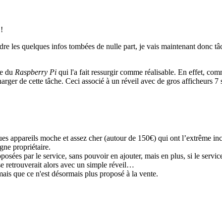
 !
re les quelques infos tombées de nulle part, je vais maintenant donc t
vée du
Raspberry Pi
qui l'a fait ressurgir comme réalisable. En effet, co
arger de cette tâche. Ceci associé à un réveil avec de gros afficheurs 7 
s appareils moche et assez cher (autour de 150€) qui ont l’extrême in
gne propriétaire.
sées par le service, sans pouvoir en ajouter, mais en plus, si le servic
 se retrouverait alors avec un simple réveil…
mais que ce n'est désormais plus proposé à la vente.