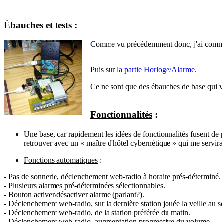
Ébauches et tests
:
Comme vu précédemment donc, j'ai comme
Puis sur
la partie Horloge/Alarme
.
Ce ne sont que des ébauches de base qui v
Fonctionnalités
:
Une base, car rapidement les idées de fonctionnalités fusent de pa
retrouver avec un « maître d'hôtel cybernétique » qui me servi
Fonctions automatiques
:
- Pas de sonnerie, déclenchement web-radio à horaire prés-déterminé.
- Plusieurs alarmes pré-déterminées sélectionnables.
- Bouton activer/désactiver alarme (parlant?).
- Déclenchement web-radio, sur la dernière station jouée la veille au so
- Déclenchement web-radio, de la station préférée du matin.
- Déclenchement web-radio, augmentation progressive du volume.