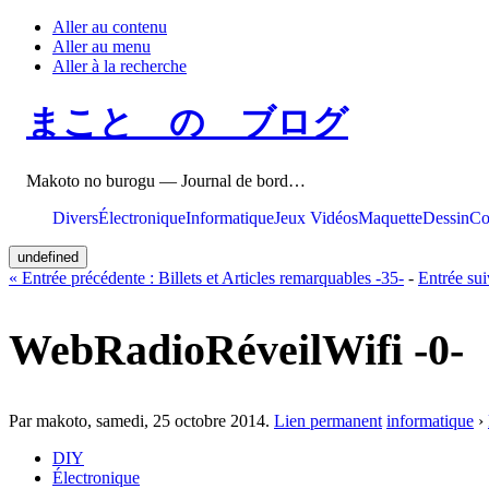
Aller au contenu
Aller au menu
Aller à la recherche
まこと の ブログ
Makoto no burogu — Journal de bord…
Divers
Électronique
Informatique
Jeux Vidéos
Maquette
Dessin
Co
undefined
«
Entrée précédente :
Billets et Articles remarquables -35-
-
Entrée sui
WebRadioRéveilWifi -0-
Par makoto,
samedi, 25 octobre 2014
.
Lien permanent
informatique
›
DIY
Électronique