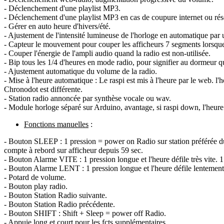
- Déclenchement d'une playlist MP3.
- Déclenchement d'une playlist MP3 en cas de coupure internet ou rés
- Gérer en auto heure d'hivers/été.
- Ajustement de l'intensité lumineuse de l'horloge en automatique par 
- Capteur le mouvement pour couper les afficheurs 7 segments lorsque
- Couper l'énergie de l'ampli audio quand la radio est non-utilisée.
- Bip tous les 1/4 d'heures en mode radio, pour signifier au dormeur qu
- Ajustement automatique du volume de la radio.
- Mise à l'heure automatique : Le raspi est mis à l'heure par le web. l'
Chronodot est différente.
- Station radio annoncée par synthèse vocale ou wav.
- Module horloge séparé sur Arduino, avantage, si raspi down, l'heure e
Fonctions manuelles
:
- Bouton SLEEP : 1 pression = power on Radio sur station préférée du
compte à rebord sur afficheur depuis 59 sec.
- Bouton Alarme VITE : 1 pression longue et l'heure défile très vite. 1 
- Bouton Alarme LENT : 1 pression longue et l'heure défile lentement.
- Potard de volume.
- Bouton play radio.
- Bouton Station Radio suivante.
- Bouton Station Radio précédente.
- Bouton SHIFT : Shift + Sleep = power off Radio.
- Appuie long et court pour les fcts supplémentaires.