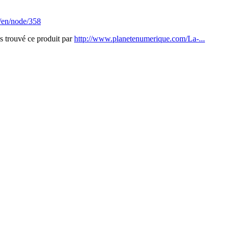
/en/node/358
ais trouvé ce produit par
http://www.planetenumerique.com/La-...