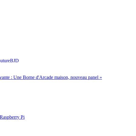
uture
BJD
vante :
Une Borne d'Arcade maison, nouveau panel
»
Raspberry Pi