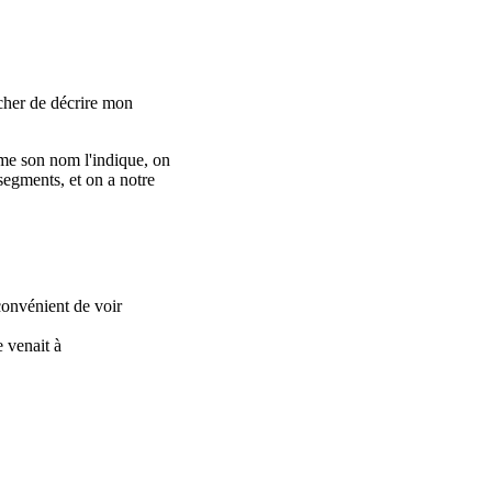
âcher de décrire mon
mme son nom l'indique, on
segments, et on a notre
convénient de voir
e venait à