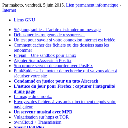
Par makoto,
vendredi, 5 juin 2015
.
Lien permanent
informatique
›
Internet
Liens GNU
Stéganographie - L'art de dissimuler un message
Débusquer les rongeurs de ressources...
Un test pour savoir si votre connexion internet est bridée
Comment cacher des fichiers ou des dossiers sans les
renommer
Firejail – Une sandbox pour Linux
Ajouter SpamAssassin à Postfix
Son propre serveur de courrier avec PostFix
PunkSpider – Le moteur de recherche qui va vous aider à
sécuriser votre site
Condamné en justice pour un tuto Aircrack
L'astuce du jour pour Firefox : capturer l'intégralité
d'une page
La magie du chroot...
Envoyez des fichiers à vos amis directement depuis votre
navigateur
Un serveur musical avec MPD
Vulgarisation sur https et TOR
ownCloud + Transmission
Smart Doll Plus