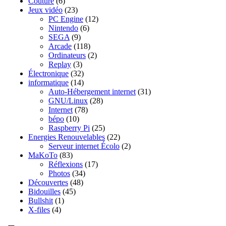
Couture
(6)
Jeux vidéo
(23)
PC Engine
(12)
Nintendo
(6)
SEGA
(9)
Arcade
(118)
Ordinateurs
(2)
Replay
(3)
Électronique
(32)
informatique
(14)
Auto-Hébergement internet
(31)
GNU/Linux
(28)
Internet
(78)
bépo
(10)
Raspberry Pi
(25)
Energies Renouvelables
(22)
Serveur internet Écolo
(2)
MaKoTo
(83)
Réflexions
(17)
Photos
(34)
Découvertes
(48)
Bidouilles
(45)
Bullshit
(1)
X-files
(4)