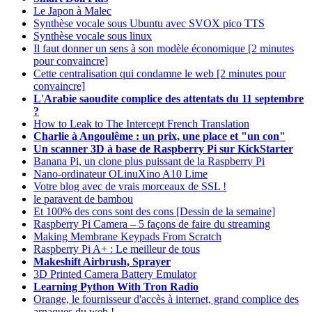
Le Japon à Malec
Synthèse vocale sous Ubuntu avec SVOX pico TTS
Synthèse vocale sous linux
Il faut donner un sens à son modèle économique [2 minutes
pour convaincre]
Cette centralisation qui condamne le web [2 minutes pour
convaincre]
L'Arabie saoudite complice des attentats du 11 septembre
?
How to Leak to The Intercept French Translation
Charlie à Angoulême : un prix, une place et "un con"
Un scanner 3D à base de Raspberry Pi sur KickStarter
Banana Pi, un clone plus puissant de la Raspberry Pi
Nano-ordinateur OLinuXino A10 Lime
Votre blog avec de vrais morceaux de SSL !
le paravent de bambou
Et 100% des cons sont des cons [Dessin de la semaine]
Raspberry Pi Camera – 5 façons de faire du streaming
Making Membrane Keypads From Scratch
Raspberry Pi A+ : Le meilleur de tous
Makeshift Airbrush, Sprayer
3D Printed Camera Battery Emulator
Learning Python With Tron Radio
Orange, le fournisseur d'accès à internet, grand complice des
arnaques du web !