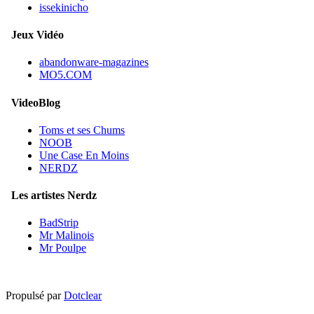
issekinicho
Jeux Vidéo
abandonware-magazines
MO5.COM
VideoBlog
Toms et ses Chums
NOOB
Une Case En Moins
NERDZ
Les artistes Nerdz
BadStrip
Mr Malinois
Mr Poulpe
Propulsé par
Dotclear