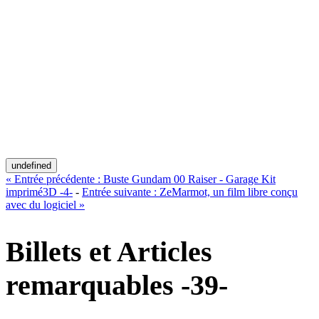
undefined
«
Entrée précédente :
Buste Gundam 00 Raiser - Garage Kit
imprimé3D -4-
-
Entrée suivante :
ZeMarmot, un film libre conçu
avec du logiciel
»
Billets et Articles
remarquables -39-