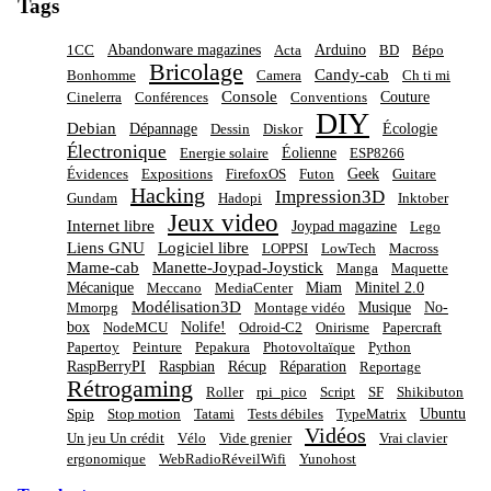
Tags
Abandonware magazines
Arduino
1CC
Acta
BD
Bépo
Bricolage
Candy-cab
Bonhomme
Camera
Ch ti mi
Console
Couture
Cinelerra
Conférences
Conventions
DIY
Debian
Dépannage
Écologie
Dessin
Diskor
Électronique
Éolienne
Energie solaire
ESP8266
Geek
Évidences
Expositions
FirefoxOS
Futon
Guitare
Hacking
Impression3D
Gundam
Hadopi
Inktober
Jeux video
Internet libre
Joypad magazine
Lego
Liens GNU
Logiciel libre
LOPPSI
LowTech
Macross
Mame-cab
Manette-Joypad-Joystick
Manga
Maquette
Mécanique
Miam
Minitel 2.0
Meccano
MediaCenter
Modélisation3D
Musique
No-
Mmorpg
Montage vidéo
box
Nolife!
NodeMCU
Odroid-C2
Onirisme
Papercraft
Papertoy
Peinture
Pepakura
Photovoltaïque
Python
RaspBerryPI
Raspbian
Récup
Réparation
Reportage
Rétrogaming
Roller
rpi_pico
Script
SF
Shikibuton
Ubuntu
Spip
Stop motion
Tatami
Tests débiles
TypeMatrix
Vidéos
Un jeu Un crédit
Vélo
Vide grenier
Vrai clavier
ergonomique
WebRadioRéveilWifi
Yunohost