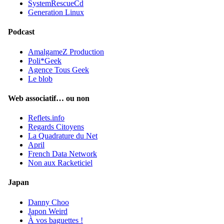
SystemRescueCd
Generation Linux
Podcast
AmalgameZ Production
Poli*Geek
Agence Tous Geek
Le blob
Web associatif… ou non
Reflets.info
Regards Citoyens
La Quadrature du Net
April
French Data Network
Non aux Racketiciel
Japan
Danny Choo
Japon Weird
À vos baguettes !