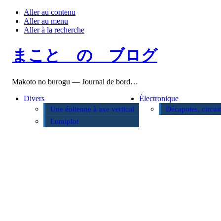
Aller au contenu
Aller au menu
Aller à la recherche
まこと の ブログ
Makoto no burogu — Journal de bord…
Divers
Électronique
Une éolienne à axe vertical
Décapotes, circui
Lumiplot