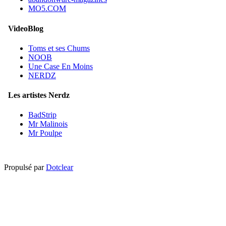
MO5.COM
VideoBlog
Toms et ses Chums
NOOB
Une Case En Moins
NERDZ
Les artistes Nerdz
BadStrip
Mr Malinois
Mr Poulpe
Propulsé par
Dotclear