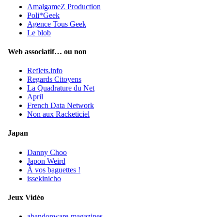
AmalgameZ Production
Poli*Geek
Agence Tous Geek
Le blob
Web associatif… ou non
Reflets.info
Regards Citoyens
La Quadrature du Net
April
French Data Network
Non aux Racketiciel
Japan
Danny Choo
Japon Weird
À vos baguettes !
issekinicho
Jeux Vidéo
abandonware-magazines