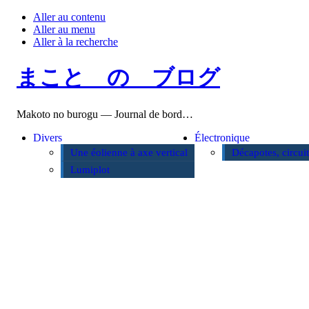
Aller au contenu
Aller au menu
Aller à la recherche
まこと の ブログ
Makoto no burogu — Journal de bord…
Divers
Électronique
Une éolienne à axe vertical
Décapotes, circui
Lumiplot