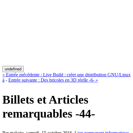
undefined
«
Entrée précédente :
Live Build : créer une distribution GNU/Linux
à
-
Entrée suivante :
Des bricoles en 3D réelle -6-
»
Billets et Articles
remarquables -44-
Par makoto,
samedi, 15 octobre 2016
.
Lien permanent
informatique