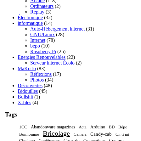
Arcade
(118)
Ordinateurs
(2)
Replay
(3)
Électronique
(32)
informatique
(14)
Auto-Hébergement internet
(31)
GNU/Linux
(28)
Internet
(78)
bépo
(10)
Raspberry Pi
(25)
Energies Renouvelables
(22)
Serveur internet Écolo
(2)
MaKoTo
(83)
Réflexions
(17)
Photos
(34)
Découvertes
(48)
Bidouilles
(45)
Bullshit
(1)
X-files
(4)
Tags
Abandonware magazines
Arduino
1CC
Acta
BD
Bépo
Bricolage
Candy-cab
Bonhomme
Camera
Ch ti mi
Console
Couture
Cinelerra
Conférences
Conventions