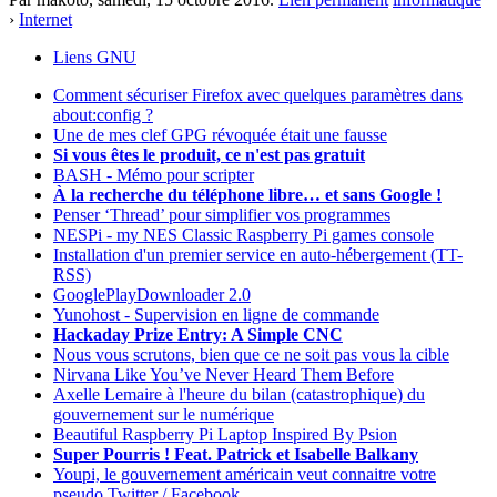
›
Internet
Liens GNU
Comment sécuriser Firefox avec quelques paramètres dans
about:config ?
Une de mes clef GPG révoquée était une fausse
Si vous êtes le produit, ce n'est pas gratuit
BASH - Mémo pour scripter
À la recherche du téléphone libre… et sans Google !
Penser ‘Thread’ pour simplifier vos programmes
NESPi - my NES Classic Raspberry Pi games console
Installation d'un premier service en auto-hébergement (TT-
RSS)
GooglePlayDownloader 2.0
Yunohost - Supervision en ligne de commande
Hackaday Prize Entry: A Simple CNC
Nous vous scrutons, bien que ce ne soit pas vous la cible
Nirvana Like You’ve Never Heard Them Before
Axelle Lemaire à l'heure du bilan (catastrophique) du
gouvernement sur le numérique
Beautiful Raspberry Pi Laptop Inspired By Psion
Super Pourris ! Feat. Patrick et Isabelle Balkany
Youpi, le gouvernement américain veut connaitre votre
pseudo Twitter / Facebook