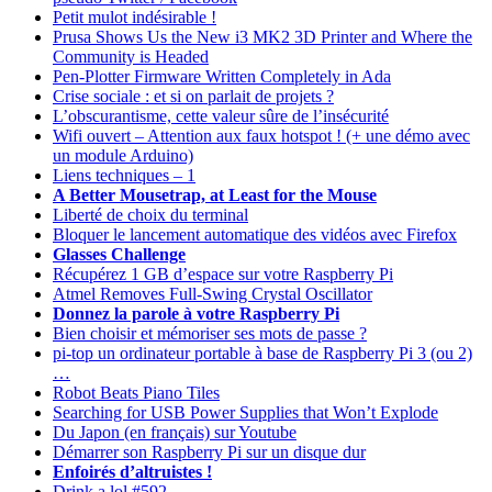
Petit mulot indésirable !
Prusa Shows Us the New i3 MK2 3D Printer and Where the
Community is Headed
Pen-Plotter Firmware Written Completely in Ada
Crise sociale : et si on parlait de projets ?
L’obscurantisme, cette valeur sûre de l’insécurité
Wifi ouvert – Attention aux faux hotspot ! (+ une démo avec
un module Arduino)
Liens techniques – 1
A Better Mousetrap, at Least for the Mouse
Liberté de choix du terminal
Bloquer le lancement automatique des vidéos avec Firefox
Glasses Challenge
Récupérez 1 GB d’espace sur votre Raspberry Pi
Atmel Removes Full-Swing Crystal Oscillator
Donnez la parole à votre Raspberry Pi
Bien choisir et mémoriser ses mots de passe ?
pi-top un ordinateur portable à base de Raspberry Pi 3 (ou 2)
…
Robot Beats Piano Tiles
Searching for USB Power Supplies that Won’t Explode
Du Japon (en français) sur Youtube
Démarrer son Raspberry Pi sur un disque dur
Enfoirés d’altruistes !
Drink a lol #592