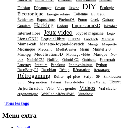
DIY
Debian
Dépannage
Écologie
Dessin
Diskor
Électronique
Éolienne
Energie solaire
ESP8266
Geek
Évidences
Expositions
FirefoxOS
Futon
Guitare
Hacking
Impression3D
Gundam
Hadopi
Inktober
Jeux video
Internet libre
Joypad magazine
Lego
Liens GNU
Logiciel libre
LOPPSI
LowTech
Macross
Mame-cab
Manette-Joypad-Joystick
Manga
Maquette
Mécanique
Miam
Minitel 2.0
Meccano
MediaCenter
Modélisation3D
Musique
No-
Mmorpg
Montage vidéo
box
Nolife!
NodeMCU
Odroid-C2
Onirisme
Papercraft
Papertoy
Peinture
Pepakura
Photovoltaïque
Python
RaspBerryPI
Raspbian
Récup
Réparation
Reportage
Rétrogaming
Roller
rpi_pico
Script
SF
Shikibuton
Ubuntu
Spip
Stop motion
Tatami
Tests débiles
TypeMatrix
Vidéos
Un jeu Un crédit
Vélo
Vide grenier
Vrai clavier
ergonomique
WebRadioRéveilWifi
Yunohost
Tous les tags
Menu extra
Accueil