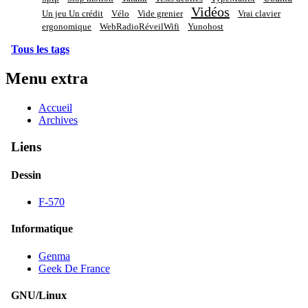
Vidéos
Un jeu Un crédit
Vélo
Vide grenier
Vrai clavier
ergonomique
WebRadioRéveilWifi
Yunohost
Tous les tags
Menu extra
Accueil
Archives
Liens
Dessin
F-570
Informatique
Genma
Geek De France
GNU/Linux