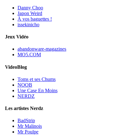
Danny Choo
Japon Weird
À vos baguettes !
issekinicho
Jeux Vidéo
abandonware-magazines
MO5.COM
VideoBlog
Toms et ses Chums
NOOB
Une Case En Moins
NERDZ
Les artistes Nerdz
BadStrip
Mr Malinois
Mr Poulpe