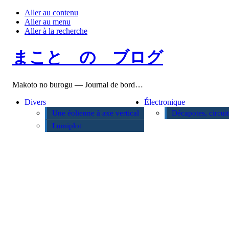
Aller au contenu
Aller au menu
Aller à la recherche
まこと の ブログ
Makoto no burogu — Journal de bord…
Divers
Électronique
Une éolienne à axe vertical
Décapotes, circui
Lumiplot