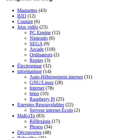
Maquettes
(43)
BJD
(12)
Couture
(6)
Jeux vidéo
(23)
PC Engine
(12)
Nintendo
(6)
SEGA
(9)
Arcade
(118)
Ordinateurs
(2)
Replay
(3)
Électronique
(32)
informatique
(14)
Auto-Hébergement internet
(31)
GNU/Linux
(28)
Internet
(78)
bépo
(10)
Raspberry Pi
(25)
Energies Renouvelables
(22)
Serveur internet Écolo
(2)
MaKoTo
(83)
Réflexions
(17)
Photos
(34)
Découvertes
(48)
Bidouilles
(45)