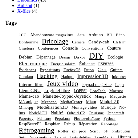
Bullshit
(1)
X-files
(4)
Tags
Abandonware magazines
Arduino
1CC
Acta
BD
Bépo
Bricolage
Candy-cab
Bonhomme
Camera
Ch ti mi
Console
Couture
Cinelerra
Conférences
Conventions
DIY
Debian
Dépannage
Écologie
Dessin
Diskor
Électronique
Éolienne
Energie solaire
ESP8266
Geek
Évidences
Expositions
FirefoxOS
Futon
Guitare
Hacking
Impression3D
Gundam
Hadopi
Inktober
Jeux video
Internet libre
Joypad magazine
Lego
Liens GNU
Logiciel libre
LOPPSI
LowTech
Macross
Mame-cab
Manette-Joypad-Joystick
Manga
Maquette
Mécanique
Miam
Minitel 2.0
Meccano
MediaCenter
Modélisation3D
Musique
No-
Mmorpg
Montage vidéo
box
Nolife!
NodeMCU
Odroid-C2
Onirisme
Papercraft
Papertoy
Peinture
Pepakura
Photovoltaïque
Python
RaspBerryPI
Raspbian
Récup
Réparation
Reportage
Rétrogaming
Roller
rpi_pico
Script
SF
Shikibuton
Ubuntu
Spip
Stop motion
Tatami
Tests débiles
TypeMatrix