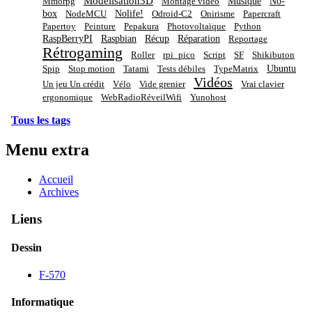
Modélisation3D
Musique
No-
Mmorpg
Montage vidéo
box
Nolife!
NodeMCU
Odroid-C2
Onirisme
Papercraft
Papertoy
Peinture
Pepakura
Photovoltaïque
Python
RaspBerryPI
Raspbian
Récup
Réparation
Reportage
Rétrogaming
Roller
rpi_pico
Script
SF
Shikibuton
Ubuntu
Spip
Stop motion
Tatami
Tests débiles
TypeMatrix
Vidéos
Un jeu Un crédit
Vélo
Vide grenier
Vrai clavier
ergonomique
WebRadioRéveilWifi
Yunohost
Tous les tags
Menu extra
Accueil
Archives
Liens
Dessin
F-570
Informatique