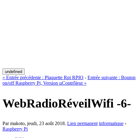
undefined
«
Entrée précédente :
Plaquette Rpi RPIO
-
Entrée suivante :
Bouton
on/off Raspberry Pi, Version µContrôleur
»
WebRadioRéveilWifi -6-
Par makoto,
jeudi, 23 août 2018
.
Lien permanent
informatique
›
Raspberry Pi