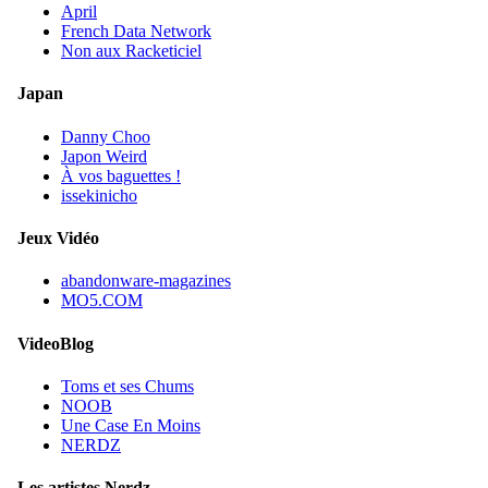
April
French Data Network
Non aux Racketiciel
Japan
Danny Choo
Japon Weird
À vos baguettes !
issekinicho
Jeux Vidéo
abandonware-magazines
MO5.COM
VideoBlog
Toms et ses Chums
NOOB
Une Case En Moins
NERDZ
Les artistes Nerdz