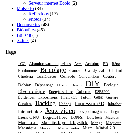
Serveur internet Écolo
(2)
MaKoTo
(83)
Réflexions
(17)
Photos
(34)
Découvertes
(48)
Bidouilles
(45)
Bullshit
(1)
X-files
(4)
Tags
Abandonware magazines
Arduino
1CC
Acta
BD
Bépo
Bricolage
Candy-cab
Bonhomme
Camera
Ch ti mi
Console
Couture
Cinelerra
Conférences
Conventions
DIY
Debian
Dépannage
Écologie
Dessin
Diskor
Électronique
Éolienne
Energie solaire
ESP8266
Geek
Évidences
Expositions
FirefoxOS
Futon
Guitare
Hacking
Impression3D
Gundam
Hadopi
Inktober
Jeux video
Internet libre
Joypad magazine
Lego
Liens GNU
Logiciel libre
LOPPSI
LowTech
Macross
Mame-cab
Manette-Joypad-Joystick
Manga
Maquette
Mécanique
Miam
Minitel 2.0
Meccano
MediaCenter