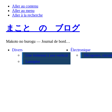
Aller au contenu
Aller au menu
Aller à la recherche
まこと の ブログ
Makoto no burogu — Journal de bord…
Divers
Électronique
Une éolienne à axe vertical
Décapotes, circui
Lumiplot