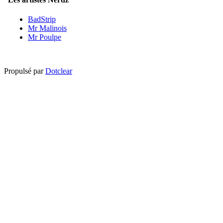
BadStrip
Mr Malinois
Mr Poulpe
Propulsé par
Dotclear