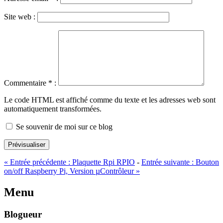
Site web :
Commentaire
*
:
Le code HTML est affiché comme du texte et les adresses web sont
automatiquement transformées.
Se souvenir de moi sur ce blog
Prévisualiser
«
Entrée précédente :
Plaquette Rpi RPIO
-
Entrée suivante :
Bouton
on/off Raspberry Pi, Version µContrôleur
»
Menu
Blogueur