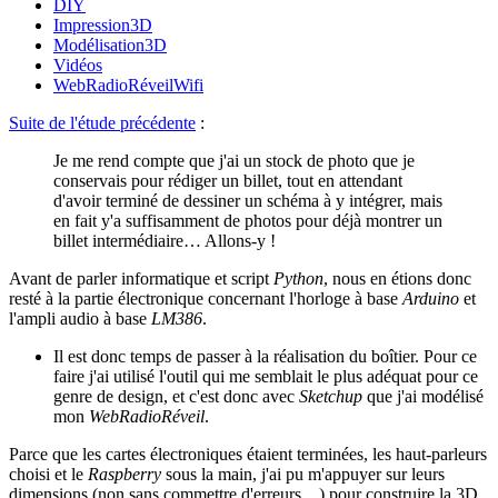
DIY
Impression3D
Modélisation3D
Vidéos
WebRadioRéveilWifi
Suite de l'étude précédente
:
Je me rend compte que j'ai un stock de photo que je
conservais pour rédiger un billet, tout en attendant
d'avoir terminé de dessiner un schéma à y intégrer, mais
en fait y'a suffisamment de photos pour déjà montrer un
billet intermédiaire… Allons-y !
Avant de parler informatique et script
Python
, nous en étions donc
resté à la partie électronique concernant l'horloge à base
Arduino
et
l'ampli audio à base
LM386
.
Il est donc temps de passer à la réalisation du boîtier. Pour ce
faire j'ai utilisé l'outil qui me semblait le plus adéquat pour ce
genre de design, et c'est donc avec
Sketchup
que j'ai modélisé
mon
WebRadioRéveil
.
Parce que les cartes électroniques étaient terminées, les haut-parleurs
choisi et le
Raspberry
sous la main, j'ai pu m'appuyer sur leurs
dimensions (non sans commettre d'erreurs…) pour construire la 3D