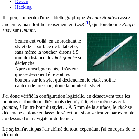
Dessin
Hacking
Il a peu, j'ai hérité d'une tablette graphique
Wacom Bamboo
assez
[
1
]
ancienne, mais fort heureusement en
USB
, qui fonctionne
Plug'n
Play
sur
Ubuntu
.
Seulement voilà, en approchant le
stylet de la surface de la tablette,
sans même la toucher, disons à 5
mm de distance, le
click gauche
se
déclenche.
Après renseignements, il s'avère
que ce devraient être soit les
boutons sur le stylet qui déclenchent le
click
, soit le
capteur de pression, donc la pointe du stylet.
J'ai donc vérifié la configuration logicielle, en désactivant tous les
boutons et fonctionnalités, mais rien n'y fait, et ce même avec la
gomme
, à l'autre bout du stylet… À 5 mm de la surface, le
click
se
déclenche et donc en lasso de sélection, si on se trouve par exemple,
au dessus d'un navigateur de fichier.
Le stylet n'avait pas l'air abîmé du tout, cependant j'ai entrepris de le
démonter…