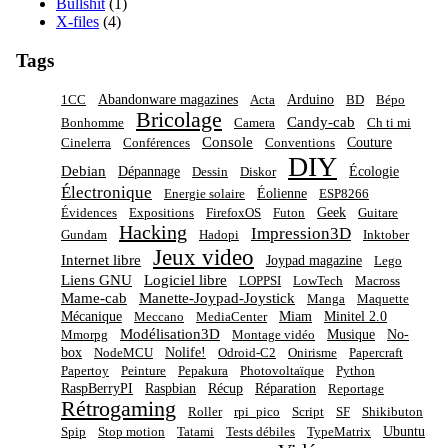
Bullshit
(1)
X-files
(4)
Tags
Abandonware magazines
Arduino
1CC
Acta
BD
Bépo
Bricolage
Candy-cab
Bonhomme
Camera
Ch ti mi
Console
Couture
Cinelerra
Conférences
Conventions
DIY
Debian
Dépannage
Écologie
Dessin
Diskor
Électronique
Éolienne
Energie solaire
ESP8266
Geek
Évidences
Expositions
FirefoxOS
Futon
Guitare
Hacking
Impression3D
Gundam
Hadopi
Inktober
Jeux video
Internet libre
Joypad magazine
Lego
Liens GNU
Logiciel libre
LOPPSI
LowTech
Macross
Mame-cab
Manette-Joypad-Joystick
Manga
Maquette
Mécanique
Miam
Minitel 2.0
Meccano
MediaCenter
Modélisation3D
Musique
No-
Mmorpg
Montage vidéo
box
Nolife!
NodeMCU
Odroid-C2
Onirisme
Papercraft
Papertoy
Peinture
Pepakura
Photovoltaïque
Python
RaspBerryPI
Raspbian
Récup
Réparation
Reportage
Rétrogaming
Roller
rpi_pico
Script
SF
Shikibuton
Ubuntu
Spip
Stop motion
Tatami
Tests débiles
TypeMatrix