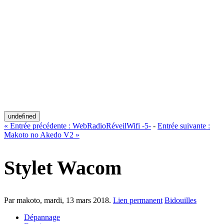
undefined
«
Entrée précédente :
WebRadioRéveilWifi -5-
-
Entrée suivante :
Makoto no Akedo V2
»
Stylet Wacom
Par makoto,
mardi, 13 mars 2018
.
Lien permanent
Bidouilles
Dépannage