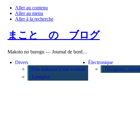
Aller au contenu
Aller au menu
Aller à la recherche
まこと の ブログ
Makoto no burogu — Journal de bord…
Divers
Électronique
Une éolienne à axe vertical
Décapotes, circui
Lumiplot