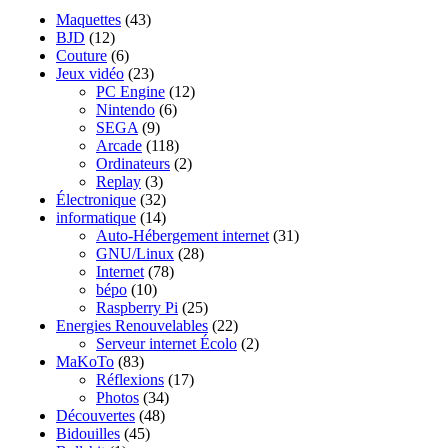
Maquettes
(43)
BJD
(12)
Couture
(6)
Jeux vidéo
(23)
PC Engine
(12)
Nintendo
(6)
SEGA
(9)
Arcade
(118)
Ordinateurs
(2)
Replay
(3)
Électronique
(32)
informatique
(14)
Auto-Hébergement internet
(31)
GNU/Linux
(28)
Internet
(78)
bépo
(10)
Raspberry Pi
(25)
Energies Renouvelables
(22)
Serveur internet Écolo
(2)
MaKoTo
(83)
Réflexions
(17)
Photos
(34)
Découvertes
(48)
Bidouilles
(45)