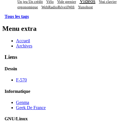
Vidéos
Un jeu Un crédit
Vélo
Vide grenier
Vrai clavier
ergonomique
WebRadioRéveilWifi
Yunohost
Tous les tags
Menu extra
Accueil
Archives
Liens
Dessin
F-570
Informatique
Genma
Geek De France
GNU/Linux