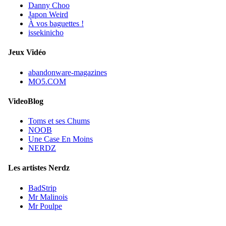
Danny Choo
Japon Weird
À vos baguettes !
issekinicho
Jeux Vidéo
abandonware-magazines
MO5.COM
VideoBlog
Toms et ses Chums
NOOB
Une Case En Moins
NERDZ
Les artistes Nerdz
BadStrip
Mr Malinois
Mr Poulpe