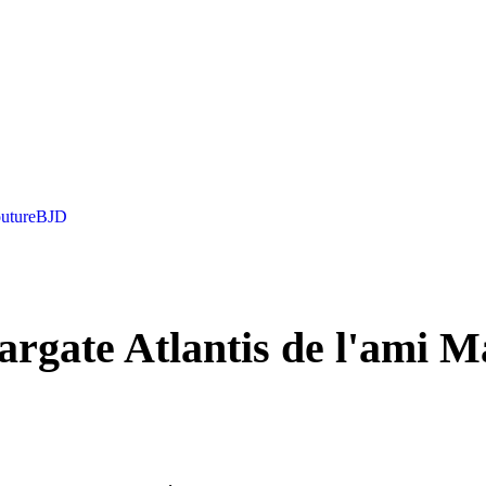
uture
BJD
targate Atlantis de l'ami 