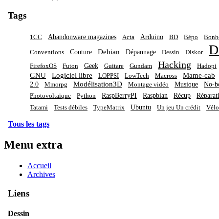
Tags
Abandonware magazines
Arduino
1CC
Acta
BD
Bépo
Bon
D
Debian
Couture
Dépannage
Conventions
Dessin
Diskor
Hacking
Geek
FirefoxOS
Futon
Guitare
Gundam
Hadopi
GNU
Logiciel libre
Mame-cab
LOPPSI
LowTech
Macross
Modélisation3D
2.0
Musique
No-b
Mmorpg
Montage vidéo
RaspBerryPI
Raspbian
Récup
Réparat
Photovoltaïque
Python
Ubuntu
Tatami
Tests débiles
TypeMatrix
Un jeu Un crédit
Vélo
Tous les tags
Menu extra
Accueil
Archives
Liens
Dessin