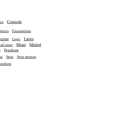
Console
es
ences
Expositions
Liens
azine
Lego
Miam
Minitel
aCenter
e
Pepakura
on
Spip
Stop motion
nohost