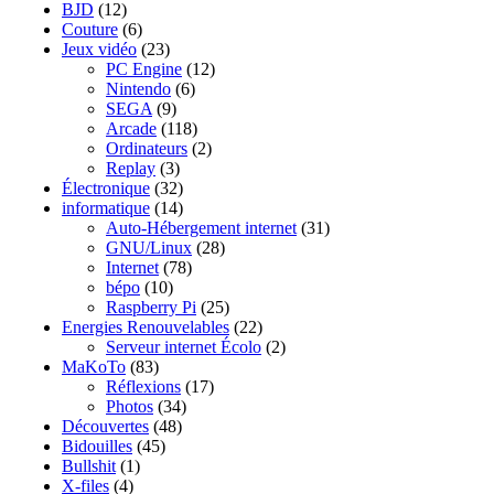
BJD
(12)
Couture
(6)
Jeux vidéo
(23)
PC Engine
(12)
Nintendo
(6)
SEGA
(9)
Arcade
(118)
Ordinateurs
(2)
Replay
(3)
Électronique
(32)
informatique
(14)
Auto-Hébergement internet
(31)
GNU/Linux
(28)
Internet
(78)
bépo
(10)
Raspberry Pi
(25)
Energies Renouvelables
(22)
Serveur internet Écolo
(2)
MaKoTo
(83)
Réflexions
(17)
Photos
(34)
Découvertes
(48)
Bidouilles
(45)
Bullshit
(1)
X-files
(4)