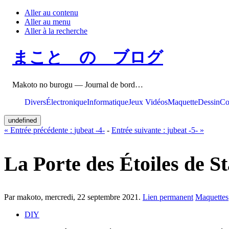
Aller au contenu
Aller au menu
Aller à la recherche
まこと の ブログ
Makoto no burogu — Journal de bord…
Divers
Électronique
Informatique
Jeux Vidéos
Maquette
Dessin
Co
undefined
«
Entrée précédente :
jubeat -4-
-
Entrée suivante :
jubeat -5-
»
La Porte des Étoiles de S
Par makoto,
mercredi, 22 septembre 2021
.
Lien permanent
Maquettes
DIY