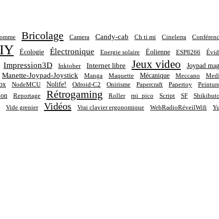
Bricolage
Candy-cab
homme
Camera
Ch ti mi
Cinelerra
Conférenc
IY
Électronique
Écologie
Éolienne
Energie solaire
ESP8266
Évid
Jeux video
Impression3D
Internet libre
Joypad mag
Inktober
Manette-Joypad-Joystick
Mécanique
Manga
Maquette
Meccano
Medi
ox
Nolife!
NodeMCU
Odroid-C2
Onirisme
Papercraft
Papertoy
Peintur
Rétrogaming
ion
Reportage
Roller
rpi_pico
Script
SF
Shikibut
Vidéos
Vide grenier
Vrai clavier ergonomique
WebRadioRéveilWifi
Yu