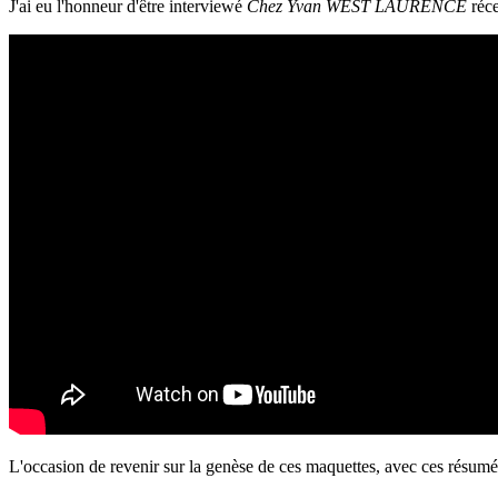
J'ai eu l'honneur d'être interviewé
Chez Yvan WEST LAURENCE
réce
L'occasion de revenir sur la genèse de ces maquettes, avec ces résumés c