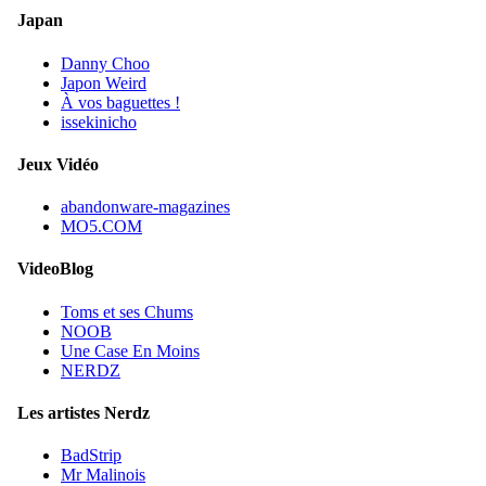
Japan
Danny Choo
Japon Weird
À vos baguettes !
issekinicho
Jeux Vidéo
abandonware-magazines
MO5.COM
VideoBlog
Toms et ses Chums
NOOB
Une Case En Moins
NERDZ
Les artistes Nerdz
BadStrip
Mr Malinois