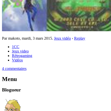
Par makoto,
mardi, 3 mars 2015
.
Jeux vidéo
›
Replay
1CC
Jeux video
Rétrogaming
Vidéos
4 commentaires
Menu
Blogueur