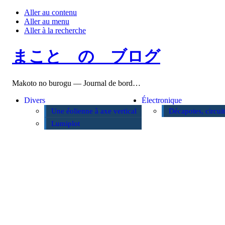
Aller au contenu
Aller au menu
Aller à la recherche
まこと の ブログ
Makoto no burogu — Journal de bord…
Divers
Électronique
Une éolienne à axe vertical
Décapotes, circui
Lumiplot