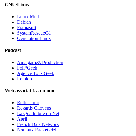
GNU/Linux
Linux Mint
Debian
Framasoft
SystemRescueCd
Generation Linux
Podcast
AmalgameZ Production
Poli*Geek
Agence Tous Geek
Le blob
Web associatif… ou non
Reflets.info
Regards Citoyens
La Quadrature du Net
April
French Data Network
Non aux Racketiciel