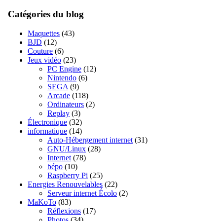
Catégories du blog
Maquettes
(43)
BJD
(12)
Couture
(6)
Jeux vidéo
(23)
PC Engine
(12)
Nintendo
(6)
SEGA
(9)
Arcade
(118)
Ordinateurs
(2)
Replay
(3)
Électronique
(32)
informatique
(14)
Auto-Hébergement internet
(31)
GNU/Linux
(28)
Internet
(78)
bépo
(10)
Raspberry Pi
(25)
Energies Renouvelables
(22)
Serveur internet Écolo
(2)
MaKoTo
(83)
Réflexions
(17)
Photos
(34)