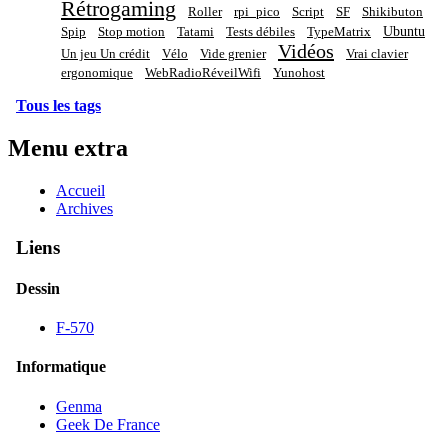
Rétrogaming
Roller
rpi_pico
Script
SF
Shikibuton
Ubuntu
Spip
Stop motion
Tatami
Tests débiles
TypeMatrix
Vidéos
Un jeu Un crédit
Vélo
Vide grenier
Vrai clavier
ergonomique
WebRadioRéveilWifi
Yunohost
Tous les tags
Menu extra
Accueil
Archives
Liens
Dessin
F-570
Informatique
Genma
Geek De France