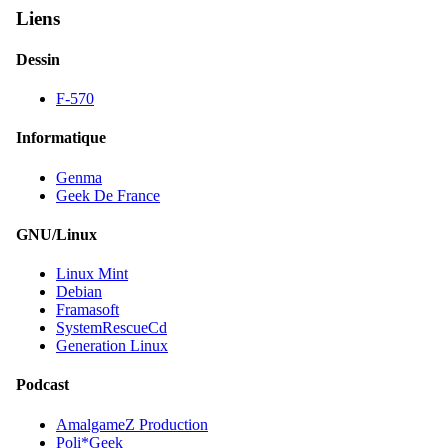
Liens
Dessin
F-570
Informatique
Genma
Geek De France
GNU/Linux
Linux Mint
Debian
Framasoft
SystemRescueCd
Generation Linux
Podcast
AmalgameZ Production
Poli*Geek