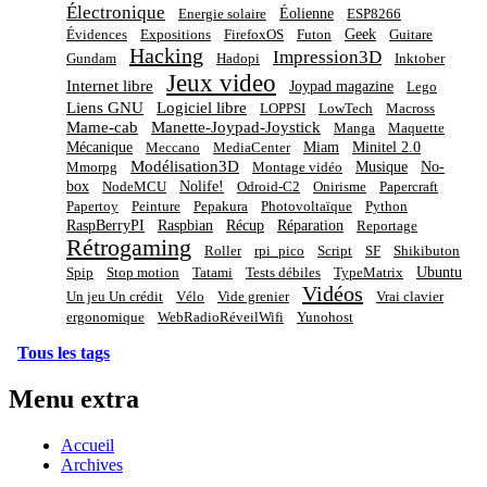
Électronique
Éolienne
Energie solaire
ESP8266
Geek
Évidences
Expositions
FirefoxOS
Futon
Guitare
Hacking
Impression3D
Gundam
Hadopi
Inktober
Jeux video
Internet libre
Joypad magazine
Lego
Liens GNU
Logiciel libre
LOPPSI
LowTech
Macross
Mame-cab
Manette-Joypad-Joystick
Manga
Maquette
Mécanique
Miam
Minitel 2.0
Meccano
MediaCenter
Modélisation3D
Musique
No-
Mmorpg
Montage vidéo
box
Nolife!
NodeMCU
Odroid-C2
Onirisme
Papercraft
Papertoy
Peinture
Pepakura
Photovoltaïque
Python
RaspBerryPI
Raspbian
Récup
Réparation
Reportage
Rétrogaming
Roller
rpi_pico
Script
SF
Shikibuton
Ubuntu
Spip
Stop motion
Tatami
Tests débiles
TypeMatrix
Vidéos
Un jeu Un crédit
Vélo
Vide grenier
Vrai clavier
ergonomique
WebRadioRéveilWifi
Yunohost
Tous les tags
Menu extra
Accueil
Archives