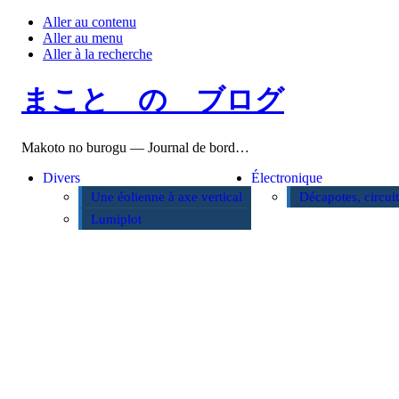
Aller au contenu
Aller au menu
Aller à la recherche
まこと の ブログ
Makoto no burogu — Journal de bord…
Divers
Électronique
Une éolienne à axe vertical
Décapotes, circui
Lumiplot