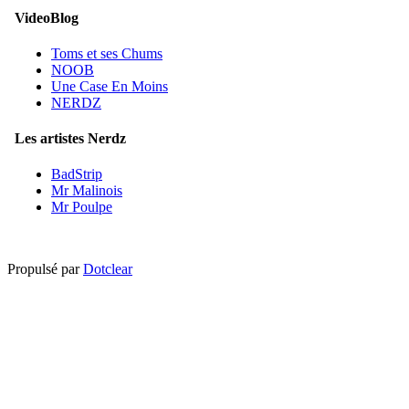
VideoBlog
Toms et ses Chums
NOOB
Une Case En Moins
NERDZ
Les artistes Nerdz
BadStrip
Mr Malinois
Mr Poulpe
Propulsé par
Dotclear