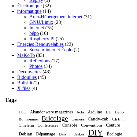
Replay
(3)
Électronique
(32)
informatique
(14)
Auto-Hébergement internet
(31)
GNU/Linux
(28)
Internet
(78)
bépo
(10)
Raspberry Pi
(25)
Energies Renouvelables
(22)
Serveur internet Écolo
(2)
MaKoTo
(83)
Réflexions
(17)
Photos
(34)
Découvertes
(48)
Bidouilles
(45)
Bullshit
(1)
X-files
(4)
Tags
Abandonware magazines
Arduino
1CC
Acta
BD
Bépo
Bricolage
Candy-cab
Bonhomme
Camera
Ch ti mi
Console
Couture
Cinelerra
Conférences
Conventions
DIY
Debian
Dépannage
Écologie
Dessin
Diskor