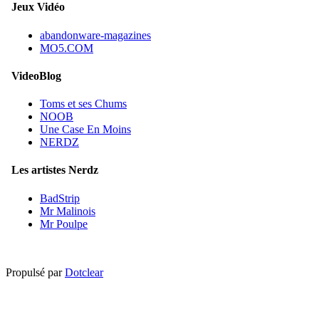
Jeux Vidéo
abandonware-magazines
MO5.COM
VideoBlog
Toms et ses Chums
NOOB
Une Case En Moins
NERDZ
Les artistes Nerdz
BadStrip
Mr Malinois
Mr Poulpe
Propulsé par
Dotclear