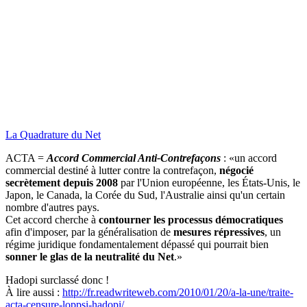
La Quadrature du Net
ACTA =
Accord Commercial Anti-Contrefaçons
: «un accord
commercial destiné à lutter contre la contrefaçon,
négocié
secrètement depuis 2008
par l'Union européenne, les États-Unis, le
Japon, le Canada, la Corée du Sud, l'Australie ainsi qu'un certain
nombre d'autres pays.
Cet accord cherche à
contourner les processus démocratiques
afin d'imposer, par la généralisation de
mesures répressives
, un
régime juridique fondamentalement dépassé qui pourrait bien
sonner le glas de la neutralité du Net
.»
Hadopi surclassé donc !
À lire aussi :
http://fr.readwriteweb.com/2010/01/20/a-la-une/traite-
acta-censure-loppsi-hadopi/