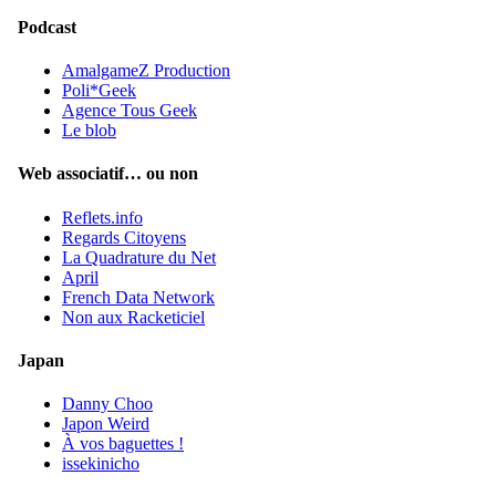
Podcast
AmalgameZ Production
Poli*Geek
Agence Tous Geek
Le blob
Web associatif… ou non
Reflets.info
Regards Citoyens
La Quadrature du Net
April
French Data Network
Non aux Racketiciel
Japan
Danny Choo
Japon Weird
À vos baguettes !
issekinicho