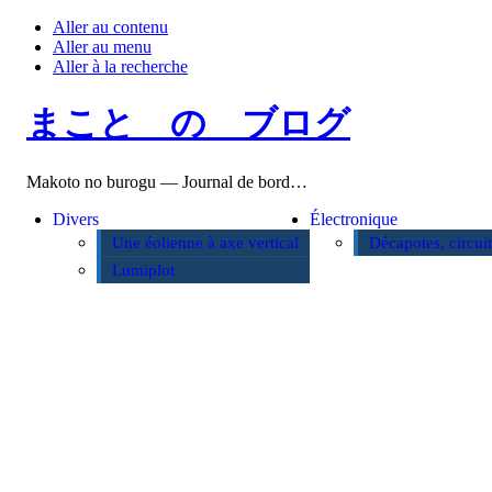
Aller au contenu
Aller au menu
Aller à la recherche
まこと の ブログ
Makoto no burogu — Journal de bord…
Divers
Électronique
Une éolienne à axe vertical
Décapotes, circui
Lumiplot