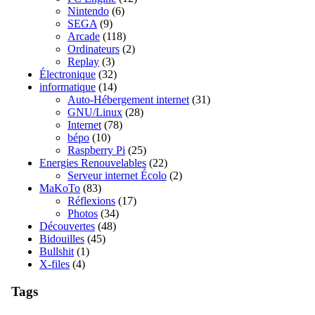
Nintendo
(6)
SEGA
(9)
Arcade
(118)
Ordinateurs
(2)
Replay
(3)
Électronique
(32)
informatique
(14)
Auto-Hébergement internet
(31)
GNU/Linux
(28)
Internet
(78)
bépo
(10)
Raspberry Pi
(25)
Energies Renouvelables
(22)
Serveur internet Écolo
(2)
MaKoTo
(83)
Réflexions
(17)
Photos
(34)
Découvertes
(48)
Bidouilles
(45)
Bullshit
(1)
X-files
(4)
Tags