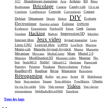
Abandonware magazines
Arduino
1CC
Acta
BD
Bépo
Bricolage
Candy-cab
Bonhomme
Camera
Ch ti mi
Console
Couture
Cinelerra
Conférences
Conventions
DIY
Debian
Dépannage
Écologie
Dessin
Diskor
Électronique
Éolienne
Energie solaire
ESP8266
Geek
Évidences
Expositions
FirefoxOS
Futon
Guitare
Hacking
Impression3D
Gundam
Hadopi
Inktober
Jeux video
Internet libre
Joypad magazine
Lego
Liens GNU
Logiciel libre
LOPPSI
LowTech
Macross
Mame-cab
Manette-Joypad-Joystick
Manga
Maquette
Mécanique
Miam
Minitel 2.0
Meccano
MediaCenter
Modélisation3D
Musique
No-
Mmorpg
Montage vidéo
box
Nolife!
NodeMCU
Odroid-C2
Onirisme
Papercraft
Papertoy
Peinture
Pepakura
Photovoltaïque
Python
RaspBerryPI
Raspbian
Récup
Réparation
Reportage
Rétrogaming
Roller
rpi_pico
Script
SF
Shikibuton
Ubuntu
Spip
Stop motion
Tatami
Tests débiles
TypeMatrix
Vidéos
Un jeu Un crédit
Vélo
Vide grenier
Vrai clavier
ergonomique
WebRadioRéveilWifi
Yunohost
Tous les tags