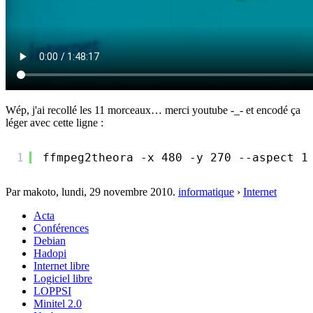
Wép, j'ai recollé les 11 morceaux… merci youtube -_- et encodé ça
léger avec cette ligne :
1
ffmpeg2theora -x 480 -y 270 --aspect 1
Par makoto,
lundi, 29 novembre 2010
.
informatique
›
Internet
Acta
Conférences
Debian
Hadopi
Internet libre
Logiciel libre
LOPPSI
Minitel 2.0