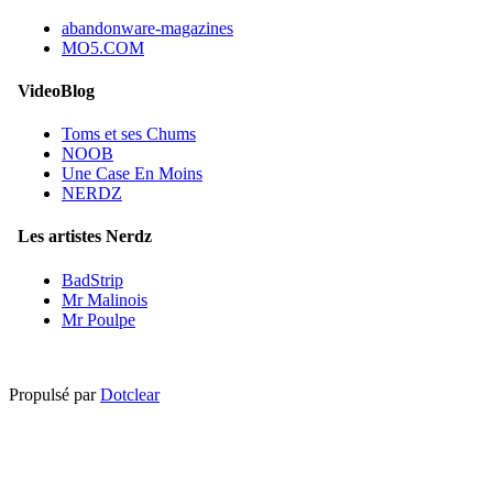
abandonware-magazines
MO5.COM
VideoBlog
Toms et ses Chums
NOOB
Une Case En Moins
NERDZ
Les artistes Nerdz
BadStrip
Mr Malinois
Mr Poulpe
Propulsé par
Dotclear