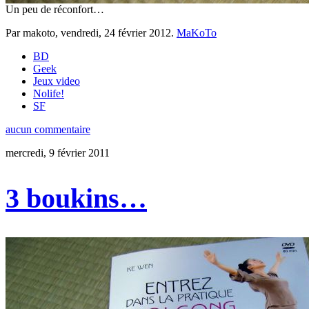
Un peu de réconfort…
Par makoto,
vendredi, 24 février 2012
.
MaKoTo
BD
Geek
Jeux video
Nolife!
SF
aucun commentaire
mercredi, 9 février 2011
3 boukins…