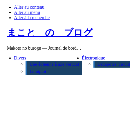
Aller au contenu
Aller au menu
Aller à la recherche
まこと の ブログ
Makoto no burogu — Journal de bord…
Divers
Électronique
Une éolienne à axe vertical
Décapotes, circui
Lumiplot