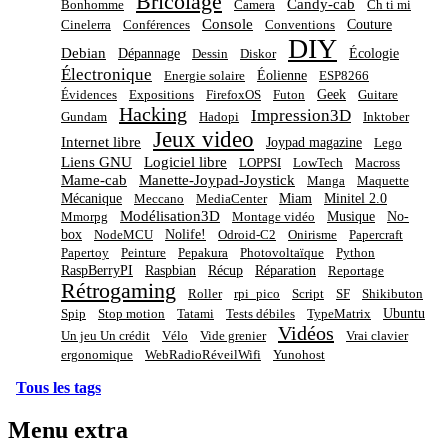
Bricolage
Candy-cab
Bonhomme
Camera
Ch ti mi
Console
Couture
Cinelerra
Conférences
Conventions
DIY
Debian
Dépannage
Écologie
Dessin
Diskor
Électronique
Éolienne
Energie solaire
ESP8266
Geek
Évidences
Expositions
FirefoxOS
Futon
Guitare
Hacking
Impression3D
Gundam
Hadopi
Inktober
Jeux video
Internet libre
Joypad magazine
Lego
Liens GNU
Logiciel libre
LOPPSI
LowTech
Macross
Mame-cab
Manette-Joypad-Joystick
Manga
Maquette
Mécanique
Miam
Minitel 2.0
Meccano
MediaCenter
Modélisation3D
Musique
No-
Mmorpg
Montage vidéo
box
Nolife!
NodeMCU
Odroid-C2
Onirisme
Papercraft
Papertoy
Peinture
Pepakura
Photovoltaïque
Python
RaspBerryPI
Raspbian
Récup
Réparation
Reportage
Rétrogaming
Roller
rpi_pico
Script
SF
Shikibuton
Ubuntu
Spip
Stop motion
Tatami
Tests débiles
TypeMatrix
Vidéos
Un jeu Un crédit
Vélo
Vide grenier
Vrai clavier
ergonomique
WebRadioRéveilWifi
Yunohost
Tous les tags
Menu extra