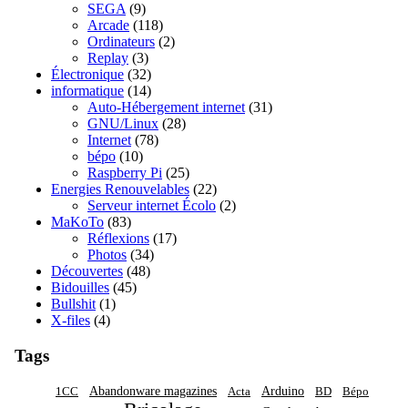
SEGA
(9)
Arcade
(118)
Ordinateurs
(2)
Replay
(3)
Électronique
(32)
informatique
(14)
Auto-Hébergement internet
(31)
GNU/Linux
(28)
Internet
(78)
bépo
(10)
Raspberry Pi
(25)
Energies Renouvelables
(22)
Serveur internet Écolo
(2)
MaKoTo
(83)
Réflexions
(17)
Photos
(34)
Découvertes
(48)
Bidouilles
(45)
Bullshit
(1)
X-files
(4)
Tags
Abandonware magazines
Arduino
1CC
Acta
BD
Bépo