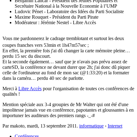
Benjamin Lancar - Président des Jeunes Populaires et
Secrétaire National à la Nouvelle Economie à l’UMP
Ludovic Pénet - Laboratoire des Idées du Parti Socialiste
Maxime Rouquet - Président du Parti Pirate
Modérateur : Jérémie Nestel - Libre Accès
Vous me pardonnerez le cadrage tremblotant et surtout les deux
coupes franches vers 53min et 1h47m57sec
;
En effet, la première fois j'ai dû changer la carte mémoire pleine…
perdu 15 sec du discourt.
Et la seconde également… sauf que je n'avais pas prévu assez de
carteSD, la conférence ne devant durer que 2h; j'ai donc dû piquer
celle de l'ordinateur au fond de mon sac (@1:33:20) et la formater
dans la caméra… perdu 40 sec de parlotte.
Merci à
Libre Accès
pour l'organisation de toutes ces conférences de
qualités !
Mention spéciale aux 3-4 groupies de Mr Walter qui ont été d'une
impolitesse jamais vue en conférence, papotantes et gloussantes à en
importuner les auditeurs des premiers rangs -_-#
Par makoto,
mardi, 13 septembre 2011
.
informatique
›
Internet
Conférences