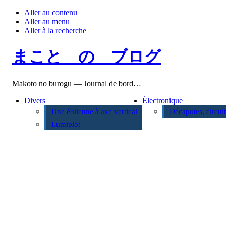
Aller au contenu
Aller au menu
Aller à la recherche
まこと の ブログ
Makoto no burogu — Journal de bord…
Divers
Électronique
Une éolienne à axe vertical
Décapotes, circui
Lumiplot