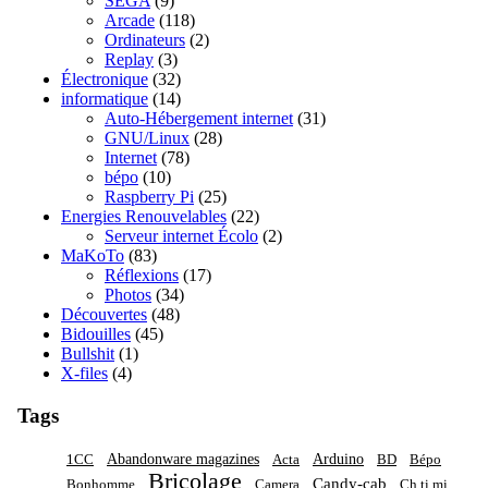
SEGA
(9)
Arcade
(118)
Ordinateurs
(2)
Replay
(3)
Électronique
(32)
informatique
(14)
Auto-Hébergement internet
(31)
GNU/Linux
(28)
Internet
(78)
bépo
(10)
Raspberry Pi
(25)
Energies Renouvelables
(22)
Serveur internet Écolo
(2)
MaKoTo
(83)
Réflexions
(17)
Photos
(34)
Découvertes
(48)
Bidouilles
(45)
Bullshit
(1)
X-files
(4)
Tags
Abandonware magazines
Arduino
1CC
Acta
BD
Bépo
Bricolage
Candy-cab
Bonhomme
Camera
Ch ti mi