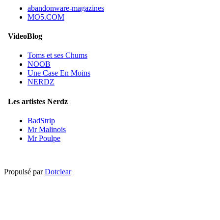
abandonware-magazines
MO5.COM
VideoBlog
Toms et ses Chums
NOOB
Une Case En Moins
NERDZ
Les artistes Nerdz
BadStrip
Mr Malinois
Mr Poulpe
Propulsé par
Dotclear