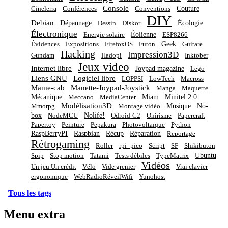
Console
Couture
Cinelerra
Conférences
Conventions
DIY
Debian
Dépannage
Écologie
Dessin
Diskor
Électronique
Éolienne
Energie solaire
ESP8266
Geek
Évidences
Expositions
FirefoxOS
Futon
Guitare
Hacking
Impression3D
Gundam
Hadopi
Inktober
Jeux video
Internet libre
Joypad magazine
Lego
Liens GNU
Logiciel libre
LOPPSI
LowTech
Macross
Mame-cab
Manette-Joypad-Joystick
Manga
Maquette
Mécanique
Miam
Minitel 2.0
Meccano
MediaCenter
Modélisation3D
Musique
No-
Mmorpg
Montage vidéo
box
Nolife!
NodeMCU
Odroid-C2
Onirisme
Papercraft
Papertoy
Peinture
Pepakura
Photovoltaïque
Python
RaspBerryPI
Raspbian
Récup
Réparation
Reportage
Rétrogaming
Roller
rpi_pico
Script
SF
Shikibuton
Ubuntu
Spip
Stop motion
Tatami
Tests débiles
TypeMatrix
Vidéos
Un jeu Un crédit
Vélo
Vide grenier
Vrai clavier
ergonomique
WebRadioRéveilWifi
Yunohost
Tous les tags
Menu extra