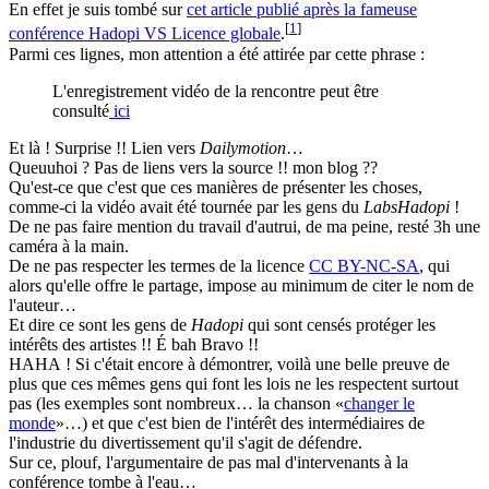
En effet je suis tombé sur
cet article publié après la fameuse
[
1
]
conférence Hadopi VS Licence globale
.
Parmi ces lignes, mon attention a été attirée par cette phrase :
L'enregistrement vidéo de la rencontre peut être
consulté
ici
Et là ! Surprise !! Lien vers
Dailymotion
…
Queuuhoi ? Pas de liens vers la source !! mon blog ??
Qu'est-ce que c'est que ces manières de présenter les choses,
comme-ci la vidéo avait été tournée par les gens du
LabsHadopi
!
De ne pas faire mention du travail d'autrui, de ma peine, resté 3h une
caméra à la main.
De ne pas respecter les termes de la licence
CC BY-NC-SA
, qui
alors qu'elle offre le partage, impose au minimum de citer le nom de
l'auteur…
Et dire ce sont les gens de
Hadopi
qui sont censés protéger les
intérêts des artistes !! É bah Bravo !!
HAHA ! Si c'était encore à démontrer, voilà une belle preuve de
plus que ces mêmes gens qui font les lois ne les respectent surtout
pas (les exemples sont nombreux… la chanson «
changer le
monde
»…) et que c'est bien de l'intérêt des intermédiaires de
l'industrie du divertissement qu'il s'agit de défendre.
Sur ce, plouf, l'argumentaire de pas mal d'intervenants à la
conférence tombe à l'eau…