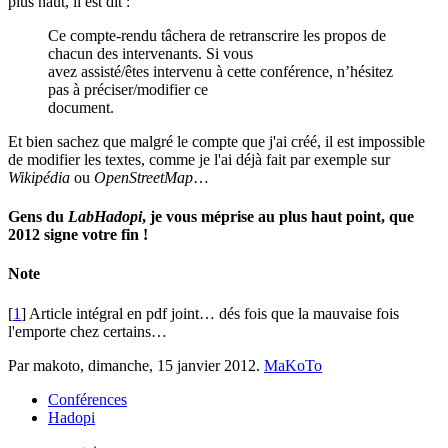
plus haut, il est dit :
Ce compte-rendu tâchera de retranscrire les propos de
chacun des intervenants. Si vous
avez assisté/êtes intervenu à cette conférence, n’hésitez
pas à préciser/modifier ce
document.
Et bien sachez que malgré le compte que j'ai créé, il est impossible
de modifier les textes, comme je l'ai déjà fait par exemple sur
Wikipédia
ou
OpenStreetMap
…
Gens du
LabHadopi
, je vous méprise au plus haut point, que
2012 signe votre fin !
Note
[
1
] Article intégral en pdf joint… dés fois que la mauvaise fois
l'emporte chez certains…
Par makoto,
dimanche, 15 janvier 2012
.
MaKoTo
Conférences
Hadopi