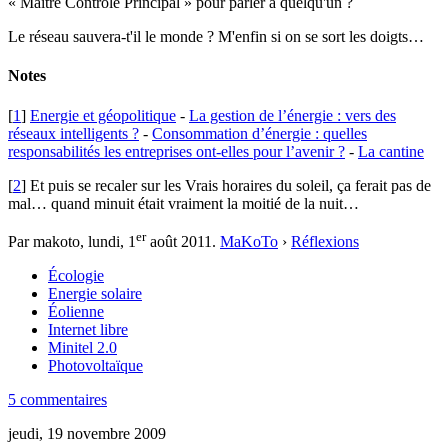
« Maître Contrôle Principal » pour parler à quelqu'un ?
Le réseau sauvera-t'il le monde ? M'enfin si on se sort les doigts…
Notes
[
1
]
Energie et géopolitique
-
La gestion de l’énergie : vers des
réseaux intelligents ?
-
Consommation d’énergie : quelles
responsabilités les entreprises ont-elles pour l’avenir ?
-
La cantine
[
2
] Et puis se recaler sur les Vrais horaires du soleil, ça ferait pas de
mal… quand minuit était vraiment la moitié de la nuit…
er
Par makoto,
lundi, 1
août 2011
.
MaKoTo
›
Réflexions
Écologie
Energie solaire
Éolienne
Internet libre
Minitel 2.0
Photovoltaïque
5 commentaires
jeudi, 19 novembre 2009