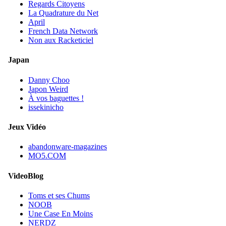
Regards Citoyens
La Quadrature du Net
April
French Data Network
Non aux Racketiciel
Japan
Danny Choo
Japon Weird
À vos baguettes !
issekinicho
Jeux Vidéo
abandonware-magazines
MO5.COM
VideoBlog
Toms et ses Chums
NOOB
Une Case En Moins
NERDZ