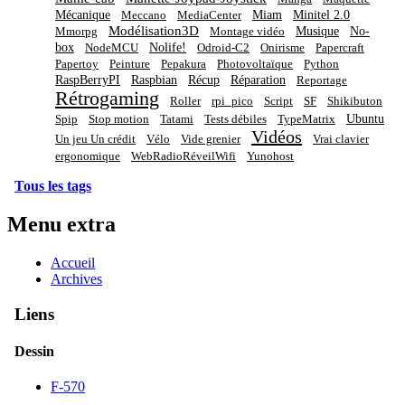
Mécanique
Miam
Minitel 2.0
Meccano
MediaCenter
Modélisation3D
Musique
No-
Mmorpg
Montage vidéo
box
Nolife!
NodeMCU
Odroid-C2
Onirisme
Papercraft
Papertoy
Peinture
Pepakura
Photovoltaïque
Python
RaspBerryPI
Raspbian
Récup
Réparation
Reportage
Rétrogaming
Roller
rpi_pico
Script
SF
Shikibuton
Ubuntu
Spip
Stop motion
Tatami
Tests débiles
TypeMatrix
Vidéos
Un jeu Un crédit
Vélo
Vide grenier
Vrai clavier
ergonomique
WebRadioRéveilWifi
Yunohost
Tous les tags
Menu extra
Accueil
Archives
Liens
Dessin
F-570