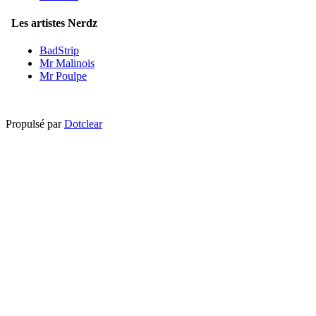
Les artistes Nerdz
BadStrip
Mr Malinois
Mr Poulpe
Propulsé par
Dotclear