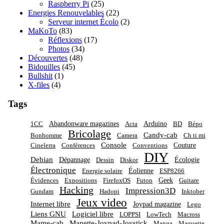
Raspberry Pi
(25)
Energies Renouvelables
(22)
Serveur internet Écolo
(2)
MaKoTo
(83)
Réflexions
(17)
Photos
(34)
Découvertes
(48)
Bidouilles
(45)
Bullshit
(1)
X-files
(4)
Tags
Abandonware magazines
Arduino
1CC
Acta
BD
Bépo
Bricolage
Candy-cab
Bonhomme
Camera
Ch ti mi
Console
Couture
Cinelerra
Conférences
Conventions
DIY
Debian
Dépannage
Écologie
Dessin
Diskor
Électronique
Éolienne
Energie solaire
ESP8266
Geek
Évidences
Expositions
FirefoxOS
Futon
Guitare
Hacking
Impression3D
Gundam
Hadopi
Inktober
Jeux video
Internet libre
Joypad magazine
Lego
Liens GNU
Logiciel libre
LOPPSI
LowTech
Macross
Mame-cab
Manette-Joypad-Joystick
Manga
Maquette