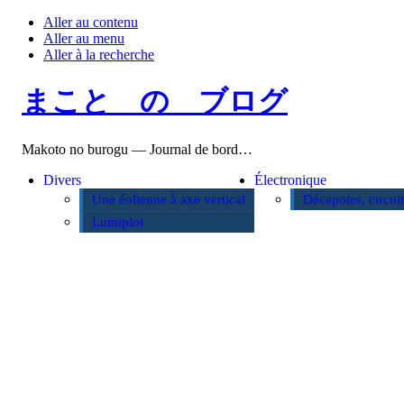
Aller au contenu
Aller au menu
Aller à la recherche
まこと の ブログ
Makoto no burogu — Journal de bord…
Divers
Électronique
Une éolienne à axe vertical
Décapotes, circui
Lumiplot