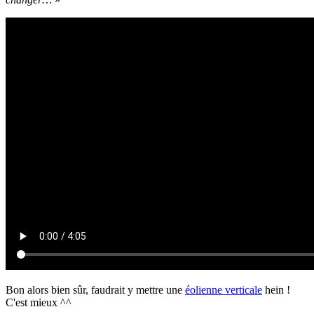
Bon alors bien sûr, faudrait y mettre une
éolienne verticale
hein !
C'est mieux ^^