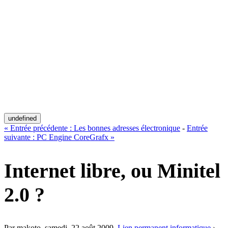
undefined
«
Entrée précédente :
Les bonnes adresses électronique
-
Entrée
suivante :
PC Engine CoreGrafx
»
Internet libre, ou Minitel
2.0 ?
Par makoto,
samedi, 22 août 2009
.
Lien permanent
informatique
›