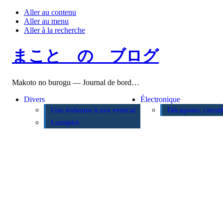
Aller au contenu
Aller au menu
Aller à la recherche
まこと の ブログ
Makoto no burogu — Journal de bord…
Divers
Électronique
Une éolienne à axe vertical
Décapotes, circui
Lumiplot