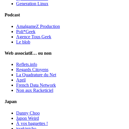
Generation Linux
Podcast
AmalgameZ Production
Poli*Geek
Agence Tous Geek
Le blob
Web associatif… ou non
Reflets.info
Regards Citoyens
La Quadrature du Net
April
French Data Network
Non aux Racketiciel
Japan
Danny Choo
Japon Weird
À vos baguettes !
issekinicho