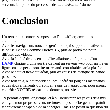
page perso chez Free ou pire, payer un hébergement sur des
serveurs fait partie du processus de "
minitelisation
" du net
Conclusion
Un retour aux sources s'impose par l'auto-hébergement des
contenus.
Avec les navigateurs nouvelle génération qui supportent nativement
la balise <video> comme Firefox 3.5, plus de problème pour
diffuser des vidéos.
Avec la facilité déconcertante d'installation/configuration d'un
LAMP
, chaque ordinateur (re)devient un serveur web pour mettre en
ligne son site perso, son site marchand, consultable par la planète
Avec le haut et très-haut débit, plus d'excuses de manque de bande
passante.
Avec tout cela, le net redevient libre, libéré du joug des marchands
et des gouvernements qui sont en trains de s'approprier, pour mieux
contrôler
NOTRE
réseau, nos données, nos vies.
J'y pensais depuis longtemps, et à plusieurs reprises j'avais déjà mis
en ligne mon propre serveur, ne trouvant pas d'hébergement gratuit
techniquement capable de m'héberger... mais se posait la question du