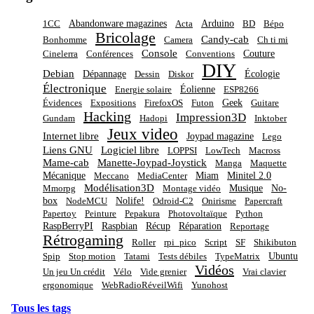
Abandonware magazines
Arduino
1CC
Acta
BD
Bépo
Bricolage
Candy-cab
Bonhomme
Camera
Ch ti mi
Console
Couture
Cinelerra
Conférences
Conventions
DIY
Debian
Dépannage
Écologie
Dessin
Diskor
Électronique
Éolienne
Energie solaire
ESP8266
Geek
Évidences
Expositions
FirefoxOS
Futon
Guitare
Hacking
Impression3D
Gundam
Hadopi
Inktober
Jeux video
Internet libre
Joypad magazine
Lego
Liens GNU
Logiciel libre
LOPPSI
LowTech
Macross
Mame-cab
Manette-Joypad-Joystick
Manga
Maquette
Mécanique
Miam
Minitel 2.0
Meccano
MediaCenter
Modélisation3D
Musique
No-
Mmorpg
Montage vidéo
box
Nolife!
NodeMCU
Odroid-C2
Onirisme
Papercraft
Papertoy
Peinture
Pepakura
Photovoltaïque
Python
RaspBerryPI
Raspbian
Récup
Réparation
Reportage
Rétrogaming
Roller
rpi_pico
Script
SF
Shikibuton
Ubuntu
Spip
Stop motion
Tatami
Tests débiles
TypeMatrix
Vidéos
Un jeu Un crédit
Vélo
Vide grenier
Vrai clavier
ergonomique
WebRadioRéveilWifi
Yunohost
Tous les tags