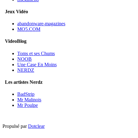
Jeux Vidéo
abandonware-magazines
MO5.COM
VideoBlog
Toms et ses Chums
NOOB
Une Case En Moins
NERDZ
Les artistes Nerdz
BadStrip
Mr Malinois
Mr Poulpe
Propulsé par
Dotclear