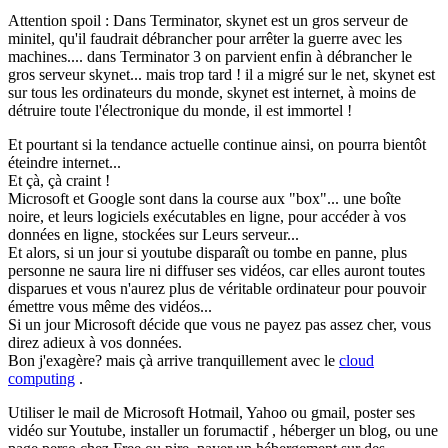
Attention spoil : Dans Terminator, skynet est un gros serveur de
minitel, qu'il faudrait débrancher pour arrêter la guerre avec les
machines.... dans Terminator 3 on parvient enfin à débrancher le
gros serveur skynet... mais trop tard ! il a migré sur le net, skynet est
sur tous les ordinateurs du monde, skynet est internet, à moins de
détruire toute l'électronique du monde, il est immortel !
Et pourtant si la tendance actuelle continue ainsi, on pourra bientôt
éteindre internet...
Et çà, çà craint !
Microsoft et Google sont dans la course aux "box"... une boîte
noire, et leurs logiciels exécutables en ligne, pour accéder à vos
données en ligne, stockées sur Leurs serveur...
Et alors, si un jour si youtube disparaît ou tombe en panne, plus
personne ne saura lire ni diffuser ses vidéos, car elles auront toutes
disparues et vous n'aurez plus de véritable ordinateur pour pouvoir
émettre vous même des vidéos...
Si un jour Microsoft décide que vous ne payez pas assez cher, vous
direz adieux à vos données.
Bon j'exagère? mais çà arrive tranquillement avec le
cloud
computing
.
Utiliser le mail de Microsoft Hotmail, Yahoo ou gmail, poster ses
vidéo sur Youtube, installer un forumactif , héberger un blog, ou une