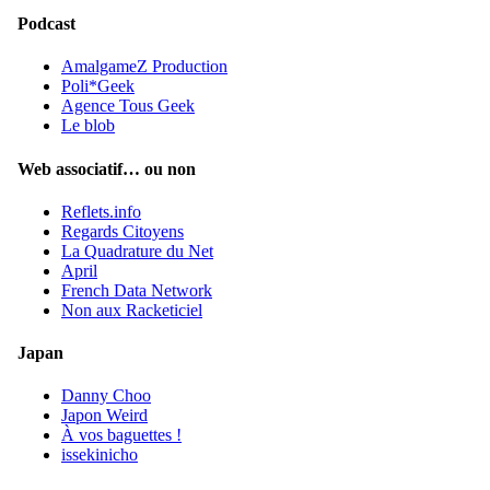
Podcast
AmalgameZ Production
Poli*Geek
Agence Tous Geek
Le blob
Web associatif… ou non
Reflets.info
Regards Citoyens
La Quadrature du Net
April
French Data Network
Non aux Racketiciel
Japan
Danny Choo
Japon Weird
À vos baguettes !
issekinicho