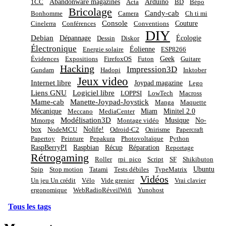
Abandonware magazines
Arduino
1CC
Acta
BD
Bépo
Bricolage
Candy-cab
Bonhomme
Camera
Ch ti mi
Console
Couture
Cinelerra
Conférences
Conventions
DIY
Debian
Dépannage
Écologie
Dessin
Diskor
Électronique
Éolienne
Energie solaire
ESP8266
Geek
Évidences
Expositions
FirefoxOS
Futon
Guitare
Hacking
Impression3D
Gundam
Hadopi
Inktober
Jeux video
Internet libre
Joypad magazine
Lego
Liens GNU
Logiciel libre
LOPPSI
LowTech
Macross
Mame-cab
Manette-Joypad-Joystick
Manga
Maquette
Mécanique
Miam
Minitel 2.0
Meccano
MediaCenter
Modélisation3D
Musique
No-
Mmorpg
Montage vidéo
box
Nolife!
NodeMCU
Odroid-C2
Onirisme
Papercraft
Papertoy
Peinture
Pepakura
Photovoltaïque
Python
RaspBerryPI
Raspbian
Récup
Réparation
Reportage
Rétrogaming
Roller
rpi_pico
Script
SF
Shikibuton
Ubuntu
Spip
Stop motion
Tatami
Tests débiles
TypeMatrix
Vidéos
Un jeu Un crédit
Vélo
Vide grenier
Vrai clavier
ergonomique
WebRadioRéveilWifi
Yunohost
Tous les tags