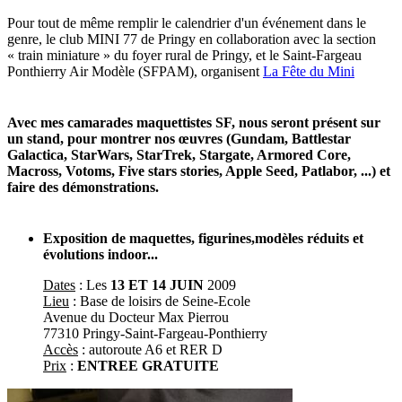
Pour tout de même remplir le calendrier d'un événement dans le
genre, le club MINI 77 de Pringy en collaboration avec la section
« train miniature » du foyer rural de Pringy, et le Saint-Fargeau
Ponthierry Air Modèle (SFPAM), organisent
La Fête du Mini
Avec mes camarades maquettistes SF, nous seront présent sur
un stand, pour montrer nos œuvres (Gundam, Battlestar
Galactica, StarWars, StarTrek, Stargate, Armored Core,
Macross, Votoms, Five stars stories, Apple Seed, Patlabor, ...) et
faire des démonstrations.
Exposition de maquettes, figurines,modèles réduits et
évolutions indoor...
Dates
: Les
13 ET 14 JUIN
2009
Lieu
: Base de loisirs de Seine-Ecole
Avenue du Docteur Max Pierrou
77310 Pringy-Saint-Fargeau-Ponthierry
Accès
: autoroute A6 et RER D
Prix
:
ENTREE GRATUITE