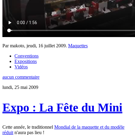
Par makoto,
jeudi, 16 juillet 2009
.
Maquettes
Conventions
Expositions
Vidéos
aucun commentaire
lundi, 25 mai 2009
Expo : La Fête du Mini
Cette année, le traditionnel
Mondial de la maquette et du modèle
réduit
n'aura pas lieu !