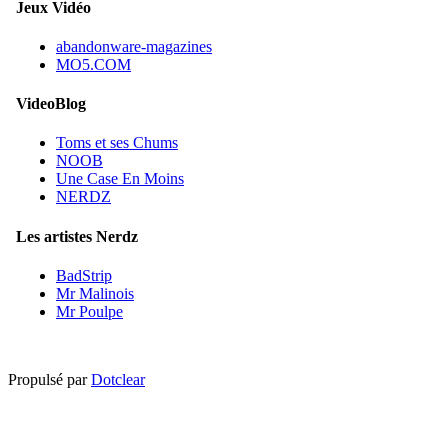
Jeux Vidéo
abandonware-magazines
MO5.COM
VideoBlog
Toms et ses Chums
NOOB
Une Case En Moins
NERDZ
Les artistes Nerdz
BadStrip
Mr Malinois
Mr Poulpe
Propulsé par
Dotclear