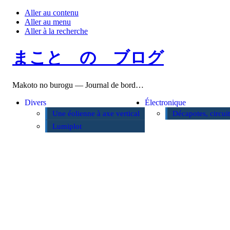
Aller au contenu
Aller au menu
Aller à la recherche
まこと の ブログ
Makoto no burogu — Journal de bord…
Divers
Électronique
Une éolienne à axe vertical
Décapotes, circui
Lumiplot