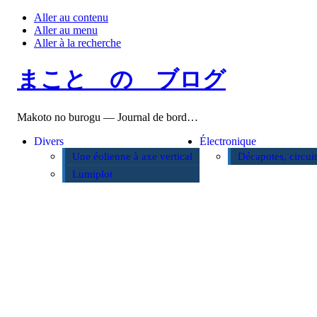
Aller au contenu
Aller au menu
Aller à la recherche
まこと の ブログ
Makoto no burogu — Journal de bord…
Divers
Électronique
Une éolienne à axe vertical
Décapotes, circui
Lumiplot