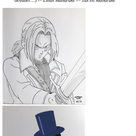
dessiner…) ->
Linux
Mandrake
->
Tux
en
Mandrake