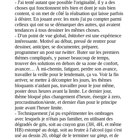
- J'ai tenté autant que possible l'originalité, il y a des
choses qui fonctionnent très bien et dont je suis bien
content, si on met de côté la réalisation qui laisse parfois
à désirer. En jouant avec les mots j'ai pu compter parmi
celleux qui ont su se démarquer des autres, qui avaient
tendances à tous dessiner les mêmes choses.
- D'un point de vue global,
Inktober
est une expérience
intéressante. Motivé au début, pressé de rentrer pour
dessiner, anticiper, se documenter, préparer,
programmer un post sur
twitter
. Buter sur les premiers
thèmes compliqués, y passer beaucoup de temps,
trouver des solutions en dehors de sa zone de confort,
avancer… À mi-chemin, fatiguer, perdre son avance,
travailler la veille pour le lendemain, ça va. Voir la fin
arriver, se mettre à décompter les jours, les thèmes
bloquants n'aidant pas, travailler pour le jour même,
poster deux heures avant la limite. Le dernier jour,
thème bloqué plus changement d'heure, énergie à zero,
procrastination/sieste, et dernier élan pour le principe
juste avant l'heure limite.
- Techniquement j'ai pu expérimenter les ombrages
avec lesquels je n'étais pas familier, en utilisant des
dégradés de gris, soit au crayon gras (3H, 4H, et même
HB) estompé au doigt, soit au feutre à l'alcool (qui s'est
usé au dessin 20, obligé de le terminer sur
gimp
, et de