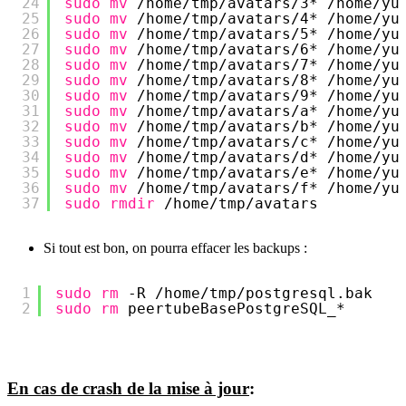
24
sudo
mv
/home/tmp/avatars/3
* 
/home/yu
25
sudo
mv
/home/tmp/avatars/4
* 
/home/yu
26
sudo
mv
/home/tmp/avatars/5
* 
/home/yu
27
sudo
mv
/home/tmp/avatars/6
* 
/home/yu
28
sudo
mv
/home/tmp/avatars/7
* 
/home/yu
29
sudo
mv
/home/tmp/avatars/8
* 
/home/yu
30
sudo
mv
/home/tmp/avatars/9
* 
/home/yu
31
sudo
mv
/home/tmp/avatars/a
* 
/home/yu
32
sudo
mv
/home/tmp/avatars/b
* 
/home/yu
33
sudo
mv
/home/tmp/avatars/c
* 
/home/yu
34
sudo
mv
/home/tmp/avatars/d
* 
/home/yu
35
sudo
mv
/home/tmp/avatars/e
* 
/home/yu
36
sudo
mv
/home/tmp/avatars/f
* 
/home/yu
37
sudo
rmdir
/home/tmp/avatars
Si tout est bon, on pourra effacer les backups :
1
sudo
rm
-R 
/home/tmp/postgresql
.bak
2
sudo
rm
peertubeBasePostgreSQL_*
En cas de crash de la mise à jour
: