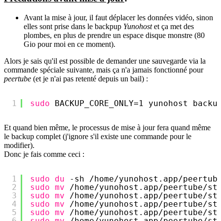
Avant la mise à jour, il faut déplacer les données vidéo, sinon
elles sont prise dans le backpup
Yunohost
et ça met des
plombes, en plus de prendre un espace disque monstre (80
Gio pour moi en ce moment).
Alors je sais qu'il est possible de demander une sauvegarde via la
commande spéciale suivante, mais ça n'a jamais fonctionné pour
peertube
(et je n'ai pas retenté depuis un bail) :
1
sudo
BACKUP_CORE_ONLY=1 yunohost backu
Et quand bien même, le processus de mise à jour fera quand même
le backup complet (j'ignore s'il existe une commande pour le
modifier).
Donc je fais comme ceci :
1
sudo
du
-sh 
/home/yunohost
.app
/peertub
2
sudo
mv
/home/yunohost
.app
/peertube/st
3
sudo
mv
/home/yunohost
.app
/peertube/st
4
sudo
mv
/home/yunohost
.app
/peertube/st
5
sudo
mv
/home/yunohost
.app
/peertube/st
6
sudo
mv
/home/yunohost
.app
/peertube/st