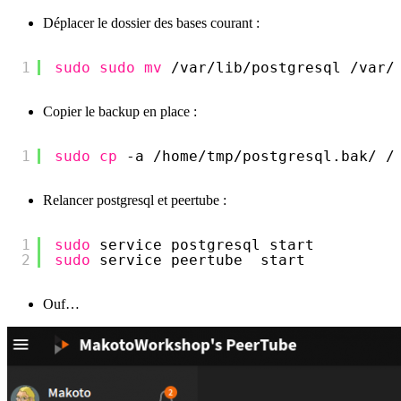
Déplacer le dossier des bases courant :
1
sudo
sudo
mv
/var/lib/postgresql
/var/
Copier le backup en place :
1
sudo
cp
-a 
/home/tmp/postgresql
.bak/ 
/
Relancer postgresql et peertube :
1
sudo
service postgresql start
2
sudo
service peertube  start
Ouf…