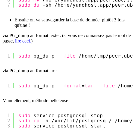
7
sudo
du
-sh 
/home/yunohost
.app
/peertub
Ensuite on va sauvegarder la base de donnée, plutôt 3 fois
qu'une !
via PG_dump au format texte : (si vous ne connaissez-pas le mot de
passe,
lire ceci.
)
1
sudo
pg_dump --
file
/home/tmp/peertube
via PG_dump au format tar :
1
sudo
pg_dump --
format
=
tar
--
file
/home
Manuellement, méthode pelleteuse :
1
sudo
service postgresql stop
2
sudo
cp
-a 
/var/lib/postgresql/
/home/
3
sudo
service postgresql start