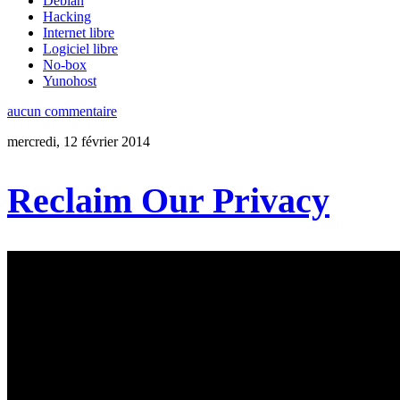
Debian
Hacking
Internet libre
Logiciel libre
No-box
Yunohost
aucun commentaire
mercredi, 12 février 2014
Reclaim Our Privacy