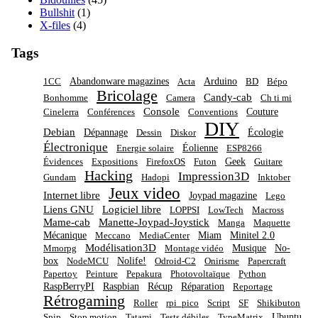
Bullshit
(1)
X-files
(4)
Tags
Abandonware magazines
Arduino
1CC
Acta
BD
Bépo
Bricolage
Candy-cab
Bonhomme
Camera
Ch ti mi
Console
Couture
Cinelerra
Conférences
Conventions
DIY
Debian
Dépannage
Écologie
Dessin
Diskor
Électronique
Éolienne
Energie solaire
ESP8266
Geek
Évidences
Expositions
FirefoxOS
Futon
Guitare
Hacking
Impression3D
Gundam
Hadopi
Inktober
Jeux video
Internet libre
Joypad magazine
Lego
Liens GNU
Logiciel libre
LOPPSI
LowTech
Macross
Mame-cab
Manette-Joypad-Joystick
Manga
Maquette
Mécanique
Miam
Minitel 2.0
Meccano
MediaCenter
Modélisation3D
Musique
No-
Mmorpg
Montage vidéo
box
Nolife!
NodeMCU
Odroid-C2
Onirisme
Papercraft
Papertoy
Peinture
Pepakura
Photovoltaïque
Python
RaspBerryPI
Raspbian
Récup
Réparation
Reportage
Rétrogaming
Roller
rpi_pico
Script
SF
Shikibuton
Ubuntu
Spip
Stop motion
Tatami
Tests débiles
TypeMatrix