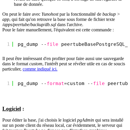
base de donnée.
On peut le faire avec
Yunohost
par la fonctionnalité de
backup >
app
, qui fait qu'on retrouve la base sous forme de fichier texte
/apps/peertube/backup/db.sql
dans l'archive.
Pour le faire manuellement, l'équivalent est cette commande :
1
pg_dump --
file
peertubeBasePostgreSQL_
Il peut être intéressant d'en profiter pour faire aussi une sauvegarde
dans le format
custom
, l'intérêt peut se révéler utile en cas de soucis
particulier,
comme indiqué ici.
1
pg_dump --
format
=custom --
file
peertub
Logiciel
:
Pour éditer la base, j'ai choisis le logiciel
pgAdmin
qui sera installé
sur un poste client du réseau local, car évidemment, le serveur qui