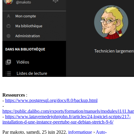
Ressources
:
-
https://www.postgresql.org/docs/8.0/backup.html
-
https://public.dalibo.com/exports/formation/manuels/modules/i1/i1.ha
-
https://www.latavernedejohnjohn.fr/articles/24-logiciel-scripts/217-
installation-d-une-instance-peertube-sur-debian-stretch-9-6/
Par makoto,
samedi, 25 juin 2022
.
informatique
›
Auto-