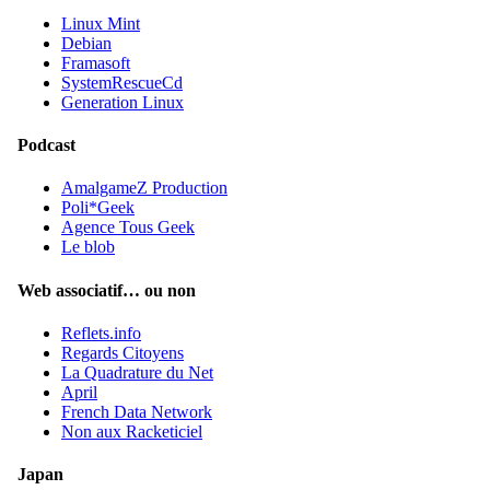
Linux Mint
Debian
Framasoft
SystemRescueCd
Generation Linux
Podcast
AmalgameZ Production
Poli*Geek
Agence Tous Geek
Le blob
Web associatif… ou non
Reflets.info
Regards Citoyens
La Quadrature du Net
April
French Data Network
Non aux Racketiciel
Japan