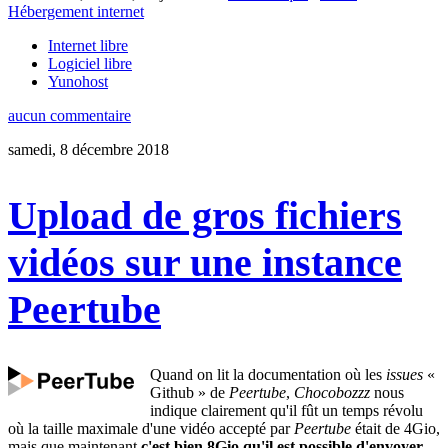
Hébergement internet
Internet libre
Logiciel libre
Yunohost
aucun commentaire
samedi, 8 décembre 2018
Upload de gros fichiers
vidéos sur une instance
Peertube
Quand on lit la documentation où les
issues
«
Github » de
Peertube
,
Chocobozzz
nous
indique clairement qu'il fût un temps révolu
où la taille maximale d'une vidéo accepté par
Peertube
était de 4Gio,
mais que maintenant
c'est bien 8Gio qu'il est possible d'envoyer
.