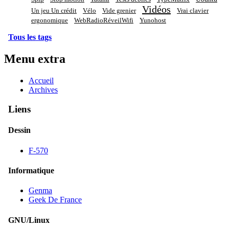
Vidéos
Un jeu Un crédit
Vélo
Vide grenier
Vrai clavier
ergonomique
WebRadioRéveilWifi
Yunohost
Tous les tags
Menu extra
Accueil
Archives
Liens
Dessin
F-570
Informatique
Genma
Geek De France
GNU/Linux