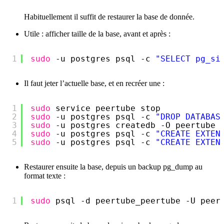
Habituellement il suffit de restaurer la base de donnée.
Utile : afficher taille de la base, avant et après :
1
sudo
-u postgres psql -c 
"SELECT pg_si
Il faut jeter l’actuelle base, et en recréer une :
1
sudo
service peertube stop
2
sudo
-u postgres psql -c 
"DROP DATABAS
3
sudo
-u postgres createdb -O peertube 
4
sudo
-u postgres psql -c 
"CREATE EXTEN
5
sudo
-u postgres psql -c 
"CREATE EXTEN
Restaurer ensuite la base, depuis un backup pg_dump au
format texte :
1
sudo
psql -d peertube_peertube -U peer