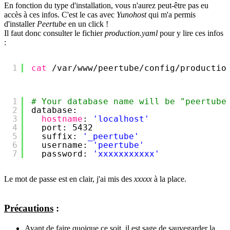
En fonction du type d'installation, vous n'aurez peut-être pas eu
accès à ces infos. C'est le cas avec
Yunohost
qui m'a permis
d'installer
Peertube
en un click !
Il faut donc consulter le fichier
production.yaml
pour y lire ces infos
:
1
cat
/var/www/peertube/config/productio
1
# Your database name will be "peertube
2
database:
3
hostname
: 
'localhost'
4
port: 5432
5
suffix: 
'_peertube'
6
username: 
'peertube'
7
password: 
'xxxxxxxxxxx'
Le mot de passe est en clair, j'ai mis des
xxxxx
à la place.
Précautions
:
Avant de faire quoique ce soit, il est sage de sauvegarder la