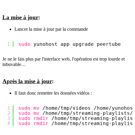
La mise à jour
:
Lancer la mise à jour par la commande
1
sudo
yunohost app upgrade peertube
Je ne le fais plus par l'interface web, l'opération est trop lourde et
inbuvable…
Après la mise à jour
:
Il faut donc remettre les données vidéos :
1
sudo
mv
/home/tmp/videos
/home/yunohos
2
sudo
mv
/home/tmp/streaming-playlists/
3
sudo
rmdir
/home/tmp/streaming-playlis
4
sudo
rmdir
/home/tmp/streaming-playlis