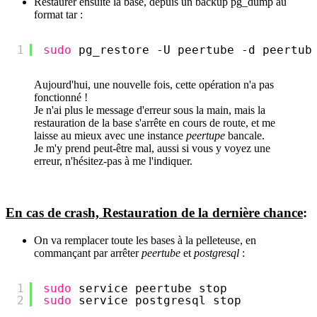
Restaurer ensuite la base, depuis un backup pg_dump au
format tar :
1
sudo
pg_restore -U peertube -d peertub
Aujourd'hui, une nouvelle fois, cette opération n'a pas
fonctionné !
Je n'ai plus le message d'erreur sous la main, mais la
restauration de la base s'arrête en cours de route, et me
laisse au mieux avec une instance
peertupe
bancale.
Je m'y prend peut-être mal, aussi si vous y voyez une
erreur, n'hésitez-pas à me l'indiquer.
En cas de crash, Restauration de la dernière chance
:
On va remplacer toute les bases à la pelleteuse, en
commançant par arrêter
peertube
et
postgresql
:
1
sudo
service peertube stop
2
sudo
service postgresql stop