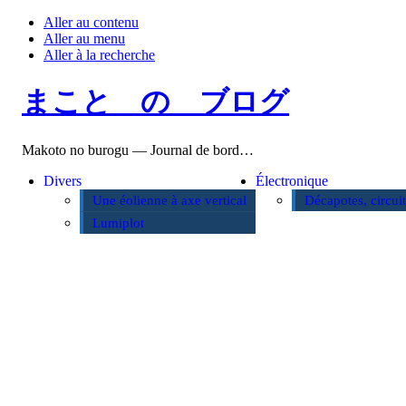
Aller au contenu
Aller au menu
Aller à la recherche
まこと の ブログ
Makoto no burogu — Journal de bord…
Divers
Électronique
Une éolienne à axe vertical
Décapotes, circui
Lumiplot