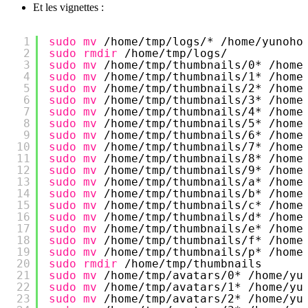
Et les vignettes :
1
sudo
mv
/home/tmp/logs/
* 
/home/yunoho
2
sudo
rmdir
/home/tmp/logs/
3
sudo
mv
/home/tmp/thumbnails/0
* 
/home
4
sudo
mv
/home/tmp/thumbnails/1
* 
/home
5
sudo
mv
/home/tmp/thumbnails/2
* 
/home
6
sudo
mv
/home/tmp/thumbnails/3
* 
/home
7
sudo
mv
/home/tmp/thumbnails/4
* 
/home
8
sudo
mv
/home/tmp/thumbnails/5
* 
/home
9
sudo
mv
/home/tmp/thumbnails/6
* 
/home
10
sudo
mv
/home/tmp/thumbnails/7
* 
/home
11
sudo
mv
/home/tmp/thumbnails/8
* 
/home
12
sudo
mv
/home/tmp/thumbnails/9
* 
/home
13
sudo
mv
/home/tmp/thumbnails/a
* 
/home
14
sudo
mv
/home/tmp/thumbnails/b
* 
/home
15
sudo
mv
/home/tmp/thumbnails/c
* 
/home
16
sudo
mv
/home/tmp/thumbnails/d
* 
/home
17
sudo
mv
/home/tmp/thumbnails/e
* 
/home
18
sudo
mv
/home/tmp/thumbnails/f
* 
/home
19
sudo
mv
/home/tmp/thumbnails/p
* 
/home
20
sudo
rmdir
/home/tmp/thumbnails
21
sudo
mv
/home/tmp/avatars/0
* 
/home/yu
22
sudo
mv
/home/tmp/avatars/1
* 
/home/yu
23
sudo
mv
/home/tmp/avatars/2
* 
/home/yu