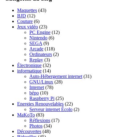
Maquettes
(43)
BJD
(12)
Couture
(6)
Jeux vidéo
(23)
PC Engine
(12)
Nintendo
(6)
SEGA
(9)
Arcade
(118)
Ordinateurs
(2)
Replay
(3)
Électronique
(32)
informatique
(14)
Auto-Hébergement internet
(31)
GNU/Linux
(28)
Internet
(78)
bépo
(10)
Raspberry Pi
(25)
Energies Renouvelables
(22)
Serveur internet Écolo
(2)
MaKoTo
(83)
Réflexions
(17)
Photos
(34)
Découvertes
(48)
Bidouilles
(45)