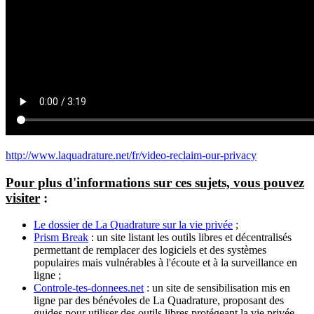
http://www.laquadrature.net/fr/video-reclaim-our-privacy
Pour plus d'informations sur ces sujets, vous pouvez
visiter
:
Le dossier de La Quadrature sur la vie privée
;
Prism Break
: un site listant les outils libres et décentralisés
permettant de remplacer des logiciels et des systèmes
populaires mais vulnérables à l'écoute et à la surveillance en
ligne ;
Controle-tes-donnees.net
: un site de sensibilisation mis en
ligne par des bénévoles de La Quadrature, proposant des
guides pour utiliser des outils libres protégeant la vie privée