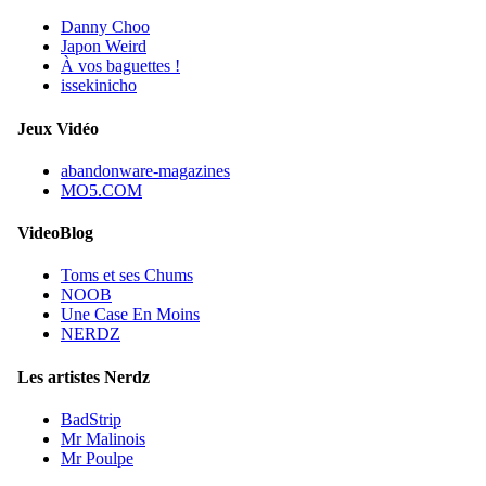
Danny Choo
Japon Weird
À vos baguettes !
issekinicho
Jeux Vidéo
abandonware-magazines
MO5.COM
VideoBlog
Toms et ses Chums
NOOB
Une Case En Moins
NERDZ
Les artistes Nerdz
BadStrip
Mr Malinois
Mr Poulpe