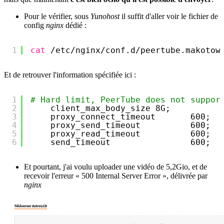
Pour le vérifier, sous
Yunohost
il suffit d'aller voir le fichier de
config
nginx
dédié :
1
cat
/etc/nginx/conf
.d
/peertube
.makotow
Et de retrouver l'information spécifiée ici :
1
# Hard limit, PeerTube does not suppor
2
client_max_body_size 8G;
3
proxy_connect_timeout       600;
4
proxy_send_timeout          600;
5
proxy_read_timeout          600;
6
send_timeout                600;
Et pourtant, j'ai voulu uploader une vidéo de 5,2Gio, et de
recevoir l'erreur « 500 Internal Server Error », délivrée par
nginx