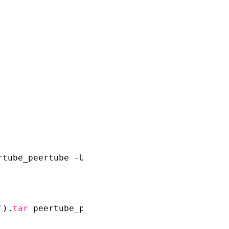
rtube_peertube -U peertube
'
).
tar
peertube_peertube -U peertube