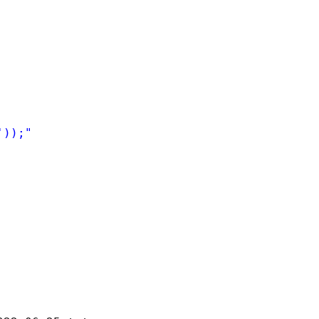
'));"