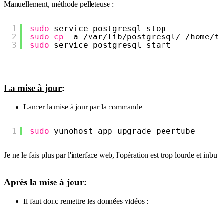
Manuellement, méthode pelleteuse :
1
sudo
service postgresql stop
2
sudo
cp
-a 
/var/lib/postgresql/
/home/
3
sudo
service postgresql start
La mise à jour
:
Lancer la mise à jour par la commande
1
sudo
yunohost app upgrade peertube
Je ne le fais plus par l'interface web, l'opération est trop lourde et in
Après la mise à jour
:
Il faut donc remettre les données vidéos :