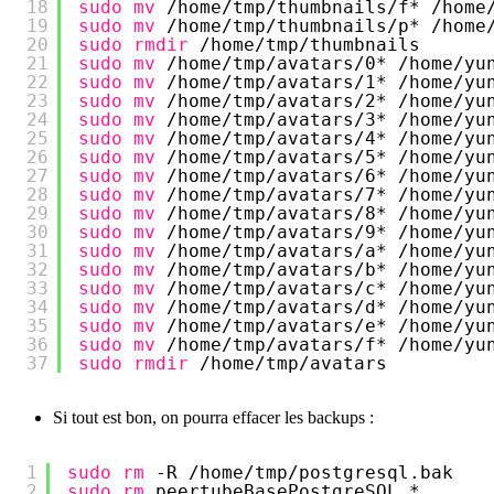
18
sudo
mv
/home/tmp/thumbnails/f
* 
/home
19
sudo
mv
/home/tmp/thumbnails/p
* 
/home
20
sudo
rmdir
/home/tmp/thumbnails
21
sudo
mv
/home/tmp/avatars/0
* 
/home/yu
22
sudo
mv
/home/tmp/avatars/1
* 
/home/yu
23
sudo
mv
/home/tmp/avatars/2
* 
/home/yu
24
sudo
mv
/home/tmp/avatars/3
* 
/home/yu
25
sudo
mv
/home/tmp/avatars/4
* 
/home/yu
26
sudo
mv
/home/tmp/avatars/5
* 
/home/yu
27
sudo
mv
/home/tmp/avatars/6
* 
/home/yu
28
sudo
mv
/home/tmp/avatars/7
* 
/home/yu
29
sudo
mv
/home/tmp/avatars/8
* 
/home/yu
30
sudo
mv
/home/tmp/avatars/9
* 
/home/yu
31
sudo
mv
/home/tmp/avatars/a
* 
/home/yu
32
sudo
mv
/home/tmp/avatars/b
* 
/home/yu
33
sudo
mv
/home/tmp/avatars/c
* 
/home/yu
34
sudo
mv
/home/tmp/avatars/d
* 
/home/yu
35
sudo
mv
/home/tmp/avatars/e
* 
/home/yu
36
sudo
mv
/home/tmp/avatars/f
* 
/home/yu
37
sudo
rmdir
/home/tmp/avatars
Si tout est bon, on pourra effacer les backups :
1
sudo
rm
-R 
/home/tmp/postgresql
.bak
2
sudo
rm
peertubeBasePostgreSQL_*