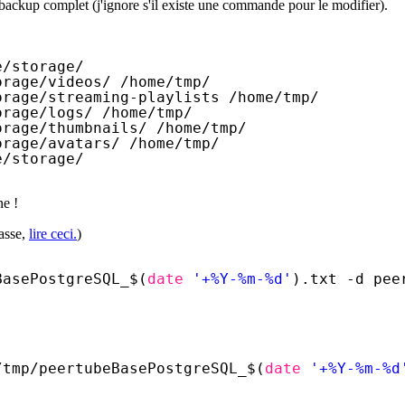
ackup complet (j'ignore s'il existe une commande pour le modifier).
e/storage/
orage/videos/
/home/tmp/
orage/streaming-playlists
/home/tmp/
orage/logs/
/home/tmp/
orage/thumbnails/
/home/tmp/
orage/avatars/
/home/tmp/
e/storage/
ne !
asse,
lire ceci.
)
BasePostgreSQL_
$(
date
'+%Y-%m-%d'
).txt -d pee
/tmp/peertubeBasePostgreSQL_
$(
date
'+%Y-%m-%d