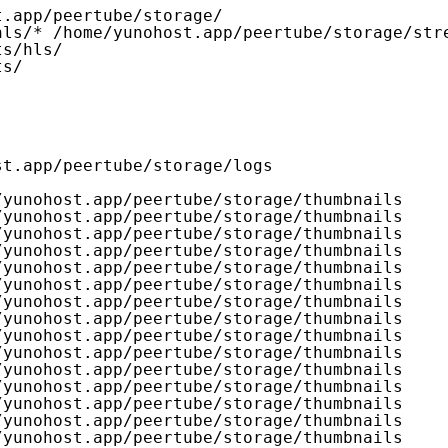
t
.app
/peertube/storage/
hls/
* 
/home/yunohost
.app
/peertube/storage/str
ts/hls/
ts/
st
.app
/peertube/storage/logs
/yunohost
.app
/peertube/storage/thumbnails
/yunohost
.app
/peertube/storage/thumbnails
/yunohost
.app
/peertube/storage/thumbnails
/yunohost
.app
/peertube/storage/thumbnails
/yunohost
.app
/peertube/storage/thumbnails
/yunohost
.app
/peertube/storage/thumbnails
/yunohost
.app
/peertube/storage/thumbnails
/yunohost
.app
/peertube/storage/thumbnails
/yunohost
.app
/peertube/storage/thumbnails
/yunohost
.app
/peertube/storage/thumbnails
/yunohost
.app
/peertube/storage/thumbnails
/yunohost
.app
/peertube/storage/thumbnails
/yunohost
.app
/peertube/storage/thumbnails
/yunohost
.app
/peertube/storage/thumbnails
/yunohost
.app
/peertube/storage/thumbnails