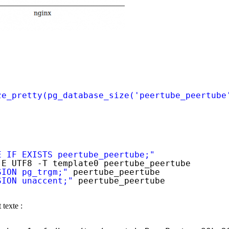
ze_pretty(pg_database_size('peertube_peertube
E IF EXISTS peertube_peertube;"
-E UTF8 -T template0 peertube_peertube
SION pg_trgm;"
peertube_peertube
SION unaccent;"
peertube_peertube
texte :