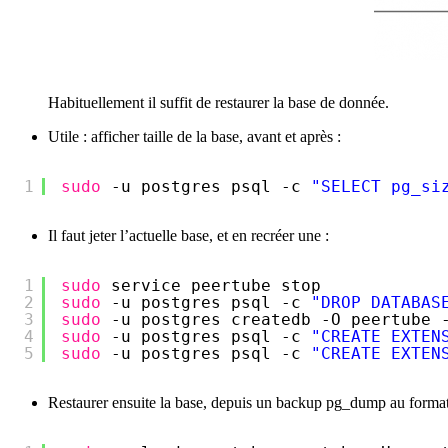
Habituellement il suffit de restaurer la base de donnée.
Utile : afficher taille de la base, avant et après :
1
sudo
-u postgres psql -c 
"SELECT pg_si
Il faut jeter l’actuelle base, et en recréer une :
1
sudo
service peertube stop
2
sudo
-u postgres psql -c 
"DROP DATABAS
3
sudo
-u postgres createdb -O peertube 
4
sudo
-u postgres psql -c 
"CREATE EXTEN
5
sudo
-u postgres psql -c 
"CREATE EXTEN
Restaurer ensuite la base, depuis un backup pg_dump au format 