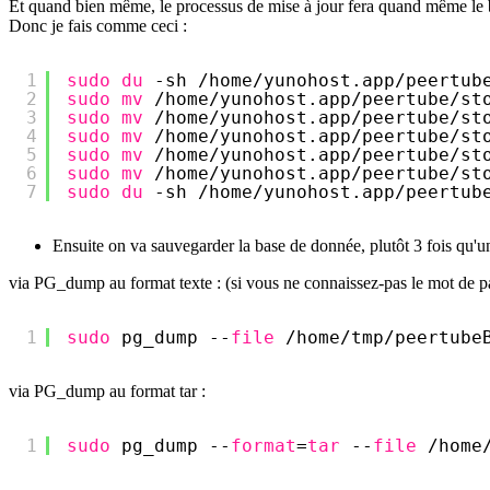
Et quand bien même, le processus de mise à jour fera quand même le b
Donc je fais comme ceci :
1
sudo
du
-sh 
/home/yunohost
.app
/peertub
2
sudo
mv
/home/yunohost
.app
/peertube/st
3
sudo
mv
/home/yunohost
.app
/peertube/st
4
sudo
mv
/home/yunohost
.app
/peertube/st
5
sudo
mv
/home/yunohost
.app
/peertube/st
6
sudo
mv
/home/yunohost
.app
/peertube/st
7
sudo
du
-sh 
/home/yunohost
.app
/peertub
Ensuite on va sauvegarder la base de donnée, plutôt 3 fois qu'u
via PG_dump au format texte : (si vous ne connaissez-pas le mot de p
1
sudo
pg_dump --
file
/home/tmp/peertube
via PG_dump au format tar :
1
sudo
pg_dump --
format
=
tar
--
file
/home