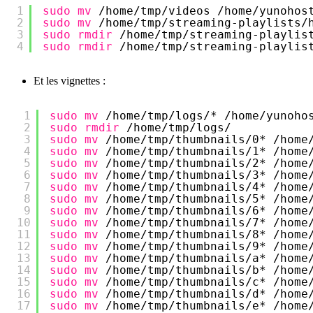
1
sudo
mv
/home/tmp/videos
/home/yunohos
2
sudo
mv
/home/tmp/streaming-playlists/
3
sudo
rmdir
/home/tmp/streaming-playlis
4
sudo
rmdir
/home/tmp/streaming-playlis
Et les vignettes :
1
sudo
mv
/home/tmp/logs/
* 
/home/yunoho
2
sudo
rmdir
/home/tmp/logs/
3
sudo
mv
/home/tmp/thumbnails/0
* 
/home
4
sudo
mv
/home/tmp/thumbnails/1
* 
/home
5
sudo
mv
/home/tmp/thumbnails/2
* 
/home
6
sudo
mv
/home/tmp/thumbnails/3
* 
/home
7
sudo
mv
/home/tmp/thumbnails/4
* 
/home
8
sudo
mv
/home/tmp/thumbnails/5
* 
/home
9
sudo
mv
/home/tmp/thumbnails/6
* 
/home
10
sudo
mv
/home/tmp/thumbnails/7
* 
/home
11
sudo
mv
/home/tmp/thumbnails/8
* 
/home
12
sudo
mv
/home/tmp/thumbnails/9
* 
/home
13
sudo
mv
/home/tmp/thumbnails/a
* 
/home
14
sudo
mv
/home/tmp/thumbnails/b
* 
/home
15
sudo
mv
/home/tmp/thumbnails/c
* 
/home
16
sudo
mv
/home/tmp/thumbnails/d
* 
/home
17
sudo
mv
/home/tmp/thumbnails/e
* 
/home