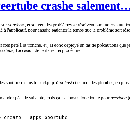
Peertube crashe salement
l sur
yunohost
, et souvent les problèmes se résolvent par une restauration
é à l'applicatif, pour ensuite patienter le temps que le problème soit réso
rs fois pété à la tronche, et j'ai donc déployé un tas de précautions que j
eertube
, l'occasion de parfaire ma procédure.
lles sont prise dans le backpup
Yunohost
et ça met des plombes, en plus
mmande spéciale suivante, mais ça n'a jamais fonctionné pour
peertube
(e
p create --apps peertube