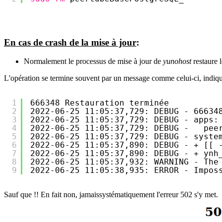
En cas de crash de la mise à jour
:
Normalement le processus de mise à jour de
yunohost
restaure l
L'opération se termine souvent par un message comme celui-ci, indiqua
1
666348 Restauration terminée
2
2022-06-25 11:05:37,729: DEBUG - 66634
3
2022-06-25 11:05:37,729: DEBUG - apps:
4
2022-06-25 11:05:37,729: DEBUG -   pee
5
2022-06-25 11:05:37,729: DEBUG - syste
6
2022-06-25 11:05:37,890: DEBUG - + [[ 
7
2022-06-25 11:05:37,890: DEBUG - + ynh
8
2022-06-25 11:05:37,932: WARNING - The
9
2022-06-25 11:05:38,935: ERROR - Impos
Sauf que !! En fait non, jamaissystématiquement l'erreur 502 s'y met.