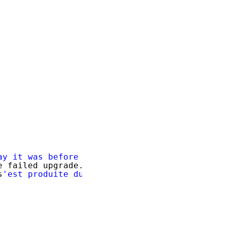
ay it was before the failed upgrade.'
e failed upgrade.
s
'est produite durant l'
exécution 
du
script d