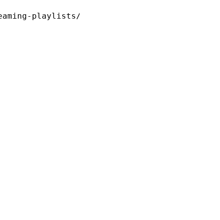
eaming-playlists/hls