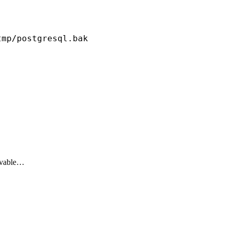
tmp/postgresql
.bak
buvable…