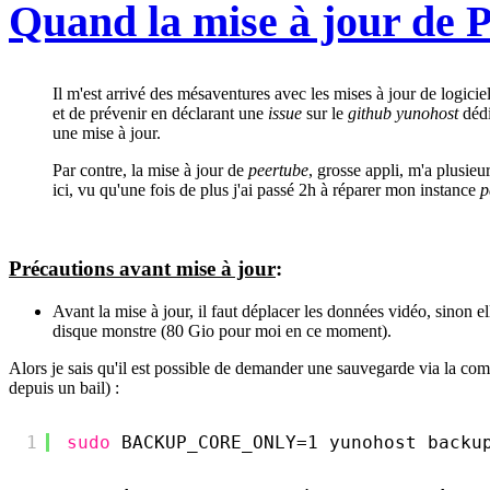
Quand la mise à jour de 
Il m'est arrivé des mésaventures avec les mises à jour de logicie
et de prévenir en déclarant une
issue
sur le
github yunohost
dédi
une mise à jour.
Par contre, la mise à jour de
peertube
, grosse appli, m'a plusieu
ici, vu qu'une fois de plus j'ai passé 2h à réparer mon instance
p
Précautions avant mise à jour
:
Avant la mise à jour, il faut déplacer les données vidéo, sinon e
disque monstre (80 Gio pour moi en ce moment).
Alors je sais qu'il est possible de demander une sauvegarde via la co
depuis un bail) :
1
sudo
BACKUP_CORE_ONLY=1 yunohost backu