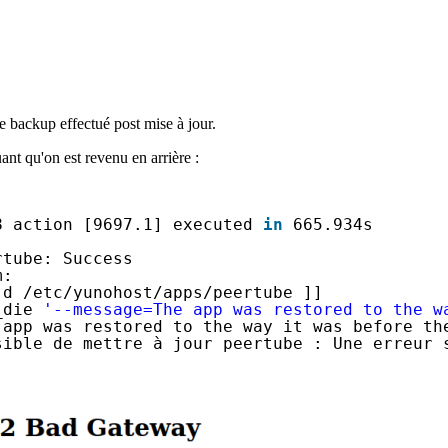
e backup effectué post mise à jour.
nt qu'on est revenu en arrière :
8 action [9697.1] executed 
in
665.934s
rtube: Success
m:
-d 
/etc/yunohost/apps/peertube
]]
_die 
'--message=The app was restored to the w
 app was restored to the way it was before th
sible de mettre à jour peertube : Une erreur 