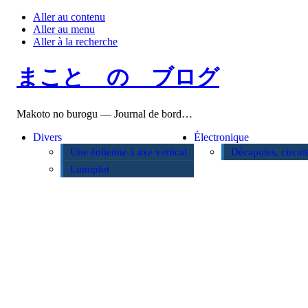
Aller au contenu
Aller au menu
Aller à la recherche
まこと の ブログ
Makoto no burogu — Journal de bord…
Divers
Électronique
Une éolienne à axe vertical
Décapotes, circui
Lumiplot