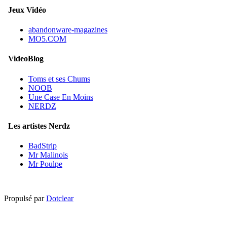
Jeux Vidéo
abandonware-magazines
MO5.COM
VideoBlog
Toms et ses Chums
NOOB
Une Case En Moins
NERDZ
Les artistes Nerdz
BadStrip
Mr Malinois
Mr Poulpe
Propulsé par
Dotclear