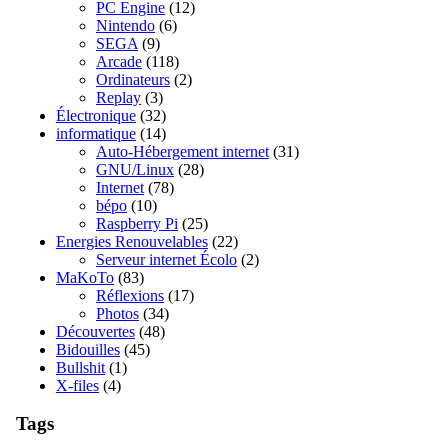
PC Engine
(12)
Nintendo
(6)
SEGA
(9)
Arcade
(118)
Ordinateurs
(2)
Replay
(3)
Électronique
(32)
informatique
(14)
Auto-Hébergement internet
(31)
GNU/Linux
(28)
Internet
(78)
bépo
(10)
Raspberry Pi
(25)
Energies Renouvelables
(22)
Serveur internet Écolo
(2)
MaKoTo
(83)
Réflexions
(17)
Photos
(34)
Découvertes
(48)
Bidouilles
(45)
Bullshit
(1)
X-files
(4)
Tags