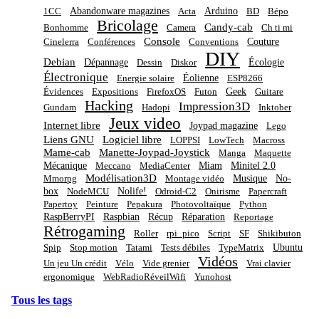
Abandonware magazines
Arduino
1CC
Acta
BD
Bépo
Bricolage
Candy-cab
Bonhomme
Camera
Ch ti mi
Console
Couture
Cinelerra
Conférences
Conventions
DIY
Debian
Dépannage
Écologie
Dessin
Diskor
Électronique
Éolienne
Energie solaire
ESP8266
Geek
Évidences
Expositions
FirefoxOS
Futon
Guitare
Hacking
Impression3D
Gundam
Hadopi
Inktober
Jeux video
Internet libre
Joypad magazine
Lego
Liens GNU
Logiciel libre
LOPPSI
LowTech
Macross
Mame-cab
Manette-Joypad-Joystick
Manga
Maquette
Mécanique
Miam
Minitel 2.0
Meccano
MediaCenter
Modélisation3D
Musique
No-
Mmorpg
Montage vidéo
box
Nolife!
NodeMCU
Odroid-C2
Onirisme
Papercraft
Papertoy
Peinture
Pepakura
Photovoltaïque
Python
RaspBerryPI
Raspbian
Récup
Réparation
Reportage
Rétrogaming
Roller
rpi_pico
Script
SF
Shikibuton
Ubuntu
Spip
Stop motion
Tatami
Tests débiles
TypeMatrix
Vidéos
Un jeu Un crédit
Vélo
Vide grenier
Vrai clavier
ergonomique
WebRadioRéveilWifi
Yunohost
Tous les tags