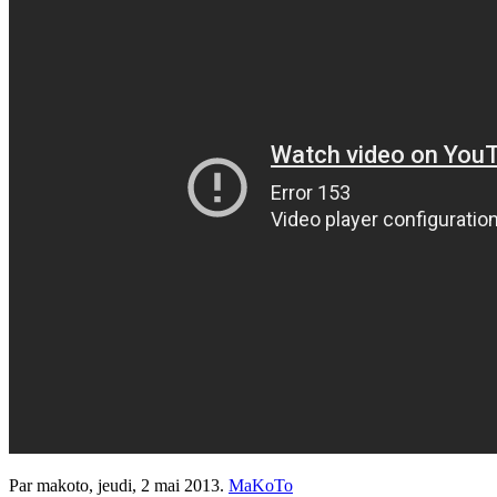
Par makoto,
jeudi, 2 mai 2013
.
MaKoTo