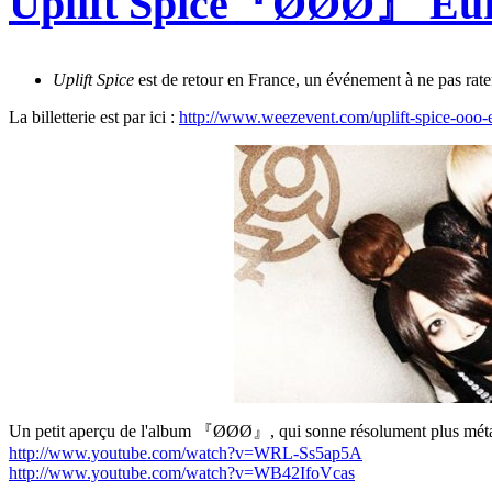
Uplift Spice『ØØØ』 Eur
Uplift Spice
est de retour en France, un événement à ne pas rater
La billetterie est par ici :
http://www.weezevent.com/uplift-spice-ooo-
Un petit aperçu de l'album 『ØØØ』, qui sonne résolument plus métal 
http://www.youtube.com/watch?v=WRL-Ss5ap5A
http://www.youtube.com/watch?v=WB42IfoVcas