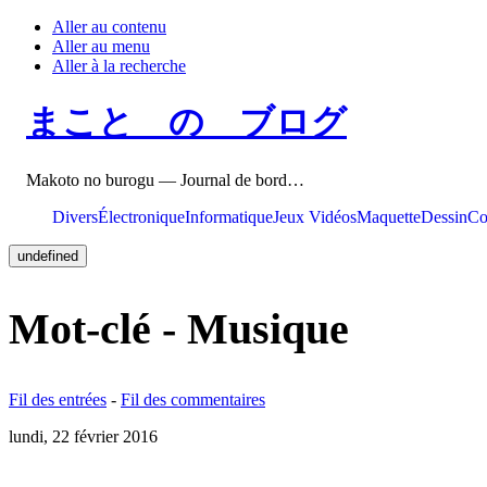
Aller au contenu
Aller au menu
Aller à la recherche
まこと の ブログ
Makoto no burogu — Journal de bord…
Divers
Électronique
Informatique
Jeux Vidéos
Maquette
Dessin
Co
undefined
Mot-clé - Musique
Fil des entrées
-
Fil des commentaires
lundi, 22 février 2016