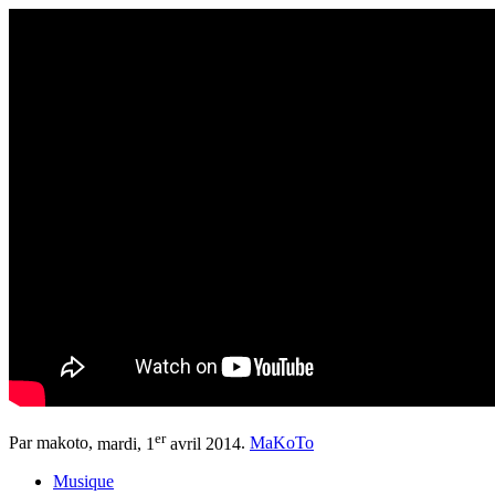
er
Par makoto,
mardi, 1
avril 2014
.
MaKoTo
Musique