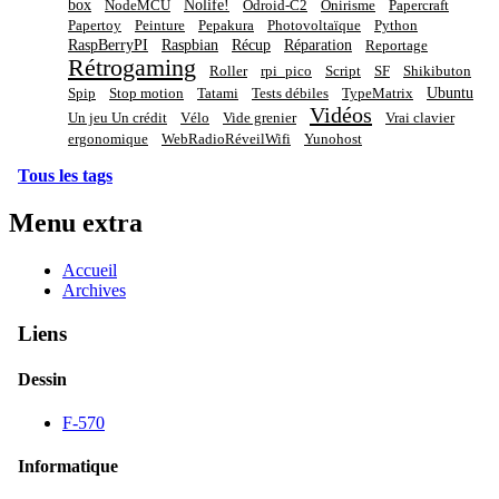
box
Nolife!
NodeMCU
Odroid-C2
Onirisme
Papercraft
Papertoy
Peinture
Pepakura
Photovoltaïque
Python
RaspBerryPI
Raspbian
Récup
Réparation
Reportage
Rétrogaming
Roller
rpi_pico
Script
SF
Shikibuton
Ubuntu
Spip
Stop motion
Tatami
Tests débiles
TypeMatrix
Vidéos
Un jeu Un crédit
Vélo
Vide grenier
Vrai clavier
ergonomique
WebRadioRéveilWifi
Yunohost
Tous les tags
Menu extra
Accueil
Archives
Liens
Dessin
F-570
Informatique