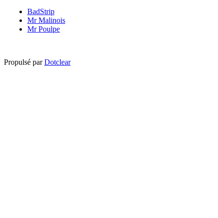
BadStrip
Mr Malinois
Mr Poulpe
Propulsé par
Dotclear