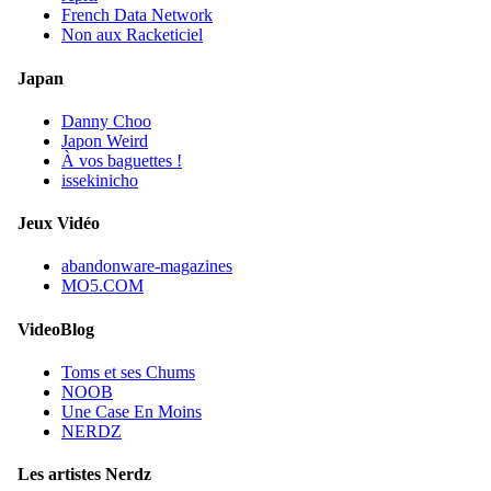
French Data Network
Non aux Racketiciel
Japan
Danny Choo
Japon Weird
À vos baguettes !
issekinicho
Jeux Vidéo
abandonware-magazines
MO5.COM
VideoBlog
Toms et ses Chums
NOOB
Une Case En Moins
NERDZ
Les artistes Nerdz