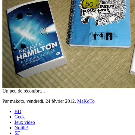
Un peu de réconfort…
Par makoto,
vendredi, 24 février 2012
.
MaKoTo
BD
Geek
Jeux video
Nolife!
SF