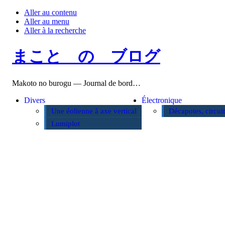
Aller au contenu
Aller au menu
Aller à la recherche
まこと の ブログ
Makoto no burogu — Journal de bord…
Divers
Électronique
Une éolienne à axe vertical
Décapotes, circui
Lumiplot