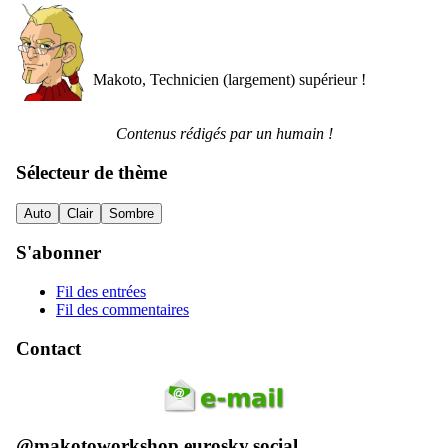
Makoto, Technicien (largement) supérieur !
Contenus rédigés par un humain !
Sélecteur de thème
Auto
Clair
Sombre
S'abonner
Fil des entrées
Fil des commentaires
Contact
@makotoworkshop.eurosky.social