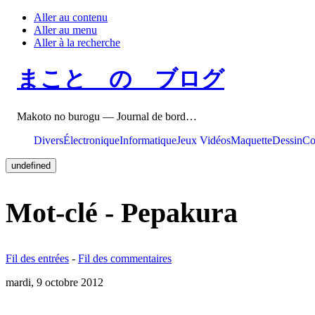
Aller au contenu
Aller au menu
Aller à la recherche
まこと の ブログ
Makoto no burogu — Journal de bord…
Divers
Électronique
Informatique
Jeux Vidéos
Maquette
Dessin
Co
undefined
Mot-clé - Pepakura
Fil des entrées
-
Fil des commentaires
mardi, 9 octobre 2012