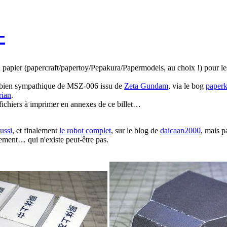
-
papier (papercraft/papertoy/Pepakura/Papermodels, au choix !) pour les
 bien sympathique de MSZ-006 issu de
Zeta Gundam
, via le bog
paperk
rian
.
 fichiers à imprimer en annexes de ce billet…
aussi
, et finalement
le robot complet
, sur le blog de
daicaan2000
, mais 
gement… qui n'existe peut-être pas.