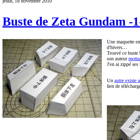
jeudi, 18 novembre 2010
Buste de Zeta Gundam -1
Une maquette en 
d'hivers…
Trouvé ce buste
son auteur
motta
J'en ai zippé ses
Un
autre existe 
lien de téléchar