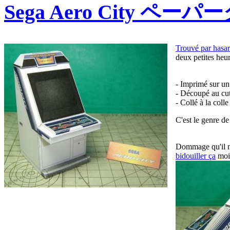
Sega Aero City ペー
Trouvé par hasar
deux petites heur
- Imprimé sur un
- Découpé au cut
- Collé à la colle
C'est le genre de
Dommage qu'il n'
bidouiller ça
mo