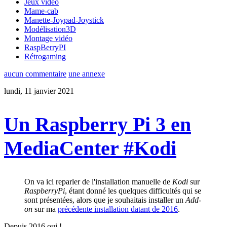
Jeux video
Mame-cab
Manette-Joypad-Joystick
Modélisation3D
Montage vidéo
RaspBerryPI
Rétrogaming
aucun commentaire
une annexe
lundi, 11 janvier 2021
Un Raspberry Pi 3 en
MediaCenter #Kodi
On va ici reparler de l'installation manuelle de
Kodi
sur
RaspberryPi
, étant donné les quelques difficultés qui se
sont présentées, alors que je souhaitais installer un
Add-
on
sur ma
précédente installation datant de 2016
.
Depuis 2016 oui !