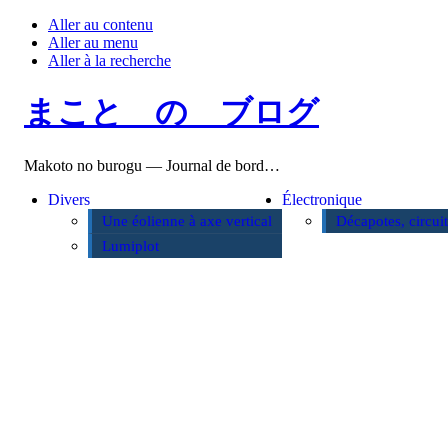
Aller au contenu
Aller au menu
Aller à la recherche
まこと の ブログ
Makoto no burogu — Journal de bord…
Divers
Électronique
Une éolienne à axe vertical
Décapotes, circui
Lumiplot