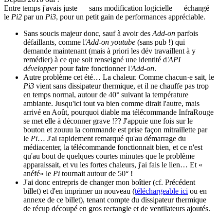
Entre temps j'avais juste — sans modification logicielle — échangé
le
Pi2
par un
Pi3
, pour un petit gain de performances appréciable.
Sans soucis majeur donc, sauf à avoir des
Add-on
parfois
défaillants, comme l
'Add-on
youtube
(sans pub !) qui
demande maintenant (mais à priori les dév travaillent à y
remédier) à ce que soit renseigné une identité d
'API
développer
pour faire fonctionner l
'Add-on
.
Autre problème cet été… La chaleur. Comme chacun·e sait, le
Pi3
vient sans dissipateur thermique, et il ne chauffe pas trop
en temps normal, autour de 40° suivant la température
ambiante. Jusqu'ici tout va bien comme dirait l'autre, mais
arrivé en Août, pourquoi diable ma télécommande InfraRouge
se met elle à déconner grave !?? J'appuie une fois sur le
bouton et zouuu la commande est prise façon mitraillette par
le
Pi
… J'ai rapidement remarqué qu'au démarrage du
médiacenter, la télécommande fonctionnait bien, et ce n'est
qu'au bout de quelques courtes minutes que le problème
apparaissait, et vu les fortes chaleurs, j'ai fais le lien… Et «
anéfé» le
Pi
tournait autour de 50° !
J'ai donc entrepris de changer mon boîtier (cf. Précédent
billet) et d'en imprimer un nouveau (
téléchargeable ici
ou en
annexe de ce billet), tenant compte du dissipateur thermique
de récup découpé en gros rectangle et de ventilateurs ajoutés.