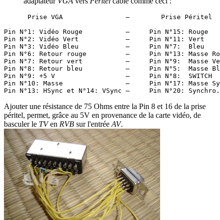
adaptateur
VGA
vers
Péritel
câblé comme ceci :
      Prise VGA                —        Prise Péritel

Pin N°1: Vidéo Rouge           —     Pin N°15: Rouge

Pin N°2: Vidéo Vert            —     Pin N°11: Vert

Pin N°3: Vidéo Bleu            —     Pin N°7:  Bleu

Pin N°6: Retour rouge          —     Pin N°13: Masse Ro
Pin N°7: Retour vert           —     Pin N°9:  Masse Ve
Pin N°8: Retour bleu           —     Pin N°5:  Masse Bl
Pin N°9: +5 V                  —     Pin N°8:  SWITCH

Pin N°10: Masse                —     Pin N°17: Masse Sy
Ajouter une résistance de 75 Ohms entre la Pin 8 et 16 de la prise
péritel, permet, grâce au 5V en provenance de la carte vidéo, de
basculer le
TV
en
RVB
sur l'entrée
AV
.