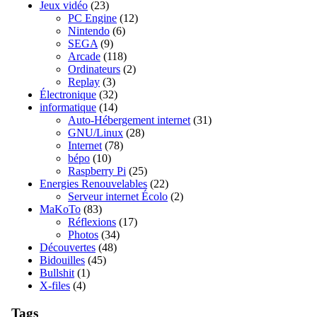
Jeux vidéo
(23)
PC Engine
(12)
Nintendo
(6)
SEGA
(9)
Arcade
(118)
Ordinateurs
(2)
Replay
(3)
Électronique
(32)
informatique
(14)
Auto-Hébergement internet
(31)
GNU/Linux
(28)
Internet
(78)
bépo
(10)
Raspberry Pi
(25)
Energies Renouvelables
(22)
Serveur internet Écolo
(2)
MaKoTo
(83)
Réflexions
(17)
Photos
(34)
Découvertes
(48)
Bidouilles
(45)
Bullshit
(1)
X-files
(4)
Tags