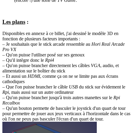
(encore !) une sorte de
TV Game
.
Les plans
:
Disponibles en annexe à ce billet, j'ai dessiné le modèle 3D en
fonction de plusieurs facteurs importants :
– Je souhaitais que le stick arcade ressemble au
Hori Real Arcade
Pro VX
– Qu'on puisse l'utiliser posé sur ses genoux
– Qu'il intègre donc le
Rpi4
– Qu'on puisse brancher directement les câbles
VGA
, audio, et
alimentation sur le boîtier du stick
– Et aussi un
HDMI
, comme ça on ne se limite pas aux écrans
cathodiques
– Que l'on puisse brancher le câble
USB
du stick sur évidement le
Rpi
, mais aussi sur un autre ordinateur
– Qu'on puisse brancher jusqu'à trois autres manettes sur le
Rpi
Recalbox
– Qu'un bouton permette de basculer le joystick d'un quart de tour
pour permettre de jouer aux jeux verticaux à l'horizontale dans le cas
où l'on ne peux pas basculer l'écran d'un quart de tour.