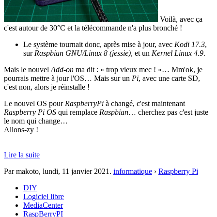
Voilà, avec ça
c'est autour de 30°C et la télécommande n'a plus bronché !
Le système tournait donc, après mise à jour, avec
Kodi 17.3
,
sur
Raspbian GNU/Linux 8 (jessie)
, et un
Kernel Linux 4.9
.
Mais le nouvel
Add-on
ma dit : « trop vieux mec ! »… Mm'ok, je
pourrais mettre à jour l'OS… Mais sur un
Pi
, avec une carte SD,
c'est non, alors je réinstalle !
Le nouvel OS pour
RaspberryPi
à changé, c'est maintenant
Raspberry Pi OS
qui remplace
Raspbian
… cherchez pas c'est juste
le nom qui change…
Allons-zy !
Lire la suite
Par makoto,
lundi, 11 janvier 2021
.
informatique
›
Raspberry Pi
DIY
Logiciel libre
MediaCenter
RaspBerryPI