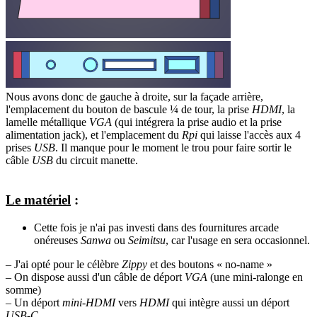
Nous avons donc de gauche à droite, sur la façade arrière,
l'emplacement du bouton de bascule ¼ de tour, la prise
HDMI
, la
lamelle métallique
VGA
(qui intégrera la prise audio et la prise
alimentation jack), et l'emplacement du
Rpi
qui laisse l'accès aux 4
prises
USB
. Il manque pour le moment le trou pour faire sortir le
câble
USB
du circuit manette.
Le matériel
:
Cette fois je n'ai pas investi dans des fournitures arcade
onéreuses
Sanwa
ou
Seimitsu
, car l'usage en sera occasionnel.
– J'ai opté pour le célèbre
Zippy
et des boutons « no-name »
– On dispose aussi d'un câble de déport
VGA
(une mini-ralonge en
somme)
– Un déport
mini-HDMI
vers
HDMI
qui intègre aussi un déport
USB-C