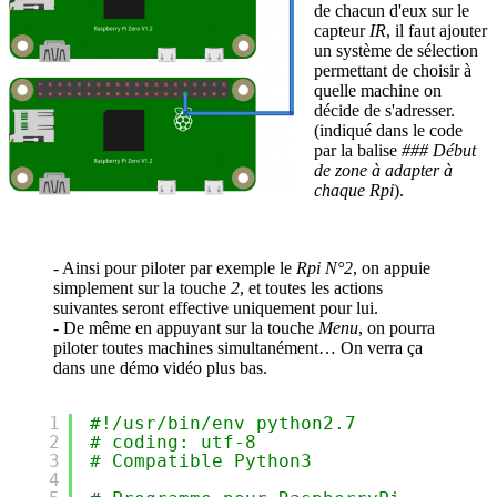
de chacun d'eux sur le
capteur
IR
, il faut ajouter
un système de sélection
permettant de choisir à
quelle machine on
décide de s'adresser.
(indiqué dans le code
par la balise
### Début
de zone à adapter à
chaque Rpi
).
- Ainsi pour piloter par exemple le
Rpi N°2
, on appuie
simplement sur la touche
2
, et toutes les actions
suivantes seront effective uniquement pour lui.
- De même en appuyant sur la touche
Menu
, on pourra
piloter toutes machines simultanément… On verra ça
dans une démo vidéo plus bas.
1
#!/usr/bin/env python2.7
2
# coding: utf-8
3
# Compatible Python3
4