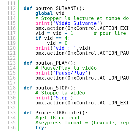
111
112
def
bouton_SUIVANT():
113
global
vid
114
# Stopper la lecture et tombe do
115
print
(
'Vidéo Suivante'
)
116
omx.action(OmxControl.ACTION_EXI
117
vid 
=
vid 
+
1
# pour lire 
118
if
vid 
=
=
4
:
119
vid 
=
0
120
print
(
'vid : '
,vid)
121
omx.action(OmxControl.ACTION_PAU
122
123
def
bouton_PLAY():
124
# Pause/Play la vidéo
125
print
(
'Pause/Play'
)
126
omx.action(OmxControl.ACTION_PAU
127
128
def
bouton_STOP():
129
# Stoppe la vidéo
130
print
(
'Stop'
)
131
omx.action(OmxControl.ACTION_EXI
132
133
def
ProcessIRRemote():
134
#get IR command
135
#keypress format = (hexcode, rep
136
try
: