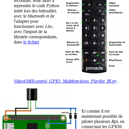
reconnue, reste alors à
reprendre le code
Python
initié lors des bidouilles
avec le
bluetooth
et de
l'adapter pour
fonctionner avec
Lirc
,
avec l'import de la
librairie correspondante,
dans
le fichier
VideoOMXcontrol_GPIO_Multifonctions_Playlist_IR.py
.
Et comme il est
maintenant possible de
piloter plusieurs
Rpi
, en
connectant les
GPIO6