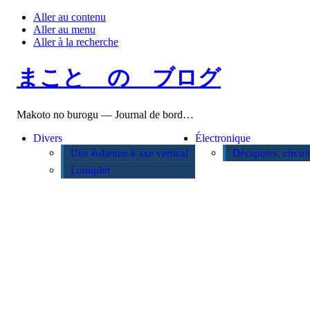
Aller au contenu
Aller au menu
Aller à la recherche
まこと の ブログ
Makoto no burogu — Journal de bord…
Divers
Électronique
Une éolienne à axe vertical
Décapotes, circui
Lumiplot