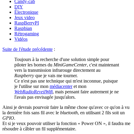
Candy-cab
DIY
Électronique
Jeux video
RaspBerryPI
Raspbian
Rétrogaming
Vidéos
Suite de l'étude précédente
:
Toujours à la recherche d'une solution simple pour
piloter les bornes du
MiniGameCenter
, c'est maintenant
vers la transmission infrarouge directement au
Raspberry
que je vais me tourner.
Ce n'est pas une technique qui m'est inconnue, puisque
je l'utilise sur mon
médiacenter
et mon
WebRadioReveilWifi
, mais pensant faire autrement je ne
l'avais pas envisagée jusqu'alors.
Ainsi je devrais pourvoir faire la même chose qu'avec ce qu'on à vu
la dernière fois sans fil avec le
bluetooth
, en utilisant 2 fils soit un
GPIO
.
Et si je veux pouvoir utiliser la fonction « Power ON », il faudra me
résoudre à câbler un fil supplémentaire.