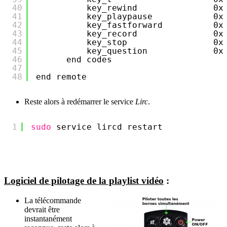
40
key_rewind               0x
41
key_playpause            0x
42
key_fastforward          0x
43
key_record               0x
44
key_stop                 0x
45
key_question             0x
46
end codes
47
48
end remote
Reste alors à redémarrer le service
Lirc
.
1
sudo
service lircd restart
Logiciel de pilotage de la playlist vidéo
:
La télécommande
devrait être
instantanément