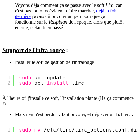
Voyons déjà comment ça se passe avec le soft
Lirc
, car
c'est pas toujours évident à faire marcher,
déjà la fois
dernière
j'avais dû bricoler un peu pour que ça
fonctionne sur le
Raspbian
de l'époque, alors que plutôt
encore, c'était bien passé…
Support de l'infra-rouge
:
Installer le soft de gestion de l'infrarouge :
1
sudo
apt update
2
sudo
apt 
install
lirc
À l'heure où j'installe ce soft, l’installation plante (Ha ça commence
!)
Mais rien n'est perdu, y faut bricoler, et déplacer un fichier…
1
sudo
mv
/etc/lirc/lirc_options
.conf.di