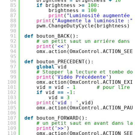
84
brightness 
=
brightness 
+
10
85
if
brightness >
=
100
:
86
brightness 
=
100
87
print
(
"Luminosité augmentée 
88
print
(
"Augmente la luminosite :"
89
pwm.ChangeDutyCycle(brightness)
90
91
def
bouton_BACK():
92
# un petit saut un arriére dans 
93
print
(
'<<'
)
94
omx.action(OmxControl.ACTION_SEE
95
96
def
bouton_PRECEDENT():
97
global
vid
98
# Stopper la lecture et tombe do
99
print
(
'Vidéo Précédente'
)
100
omx.action(OmxControl.ACTION_EXI
101
vid 
=
vid 
-
1
# pour lire 
102
if
vid 
=
=
-
1
:
103
vid 
=
3
104
print
(
'vid : '
,vid)
105
omx.action(OmxControl.ACTION_PAU
106
107
def
bouton_FORWARD():
108
# un petit saut en avant dans la
109
print
(
'>>'
)
110
omx.action(OmxControl.ACTION_SEE