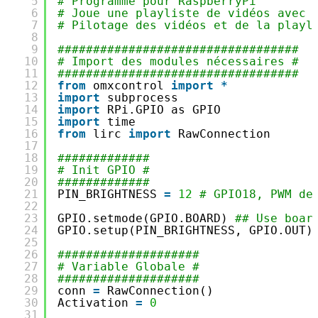
5
# Programme pour RaspberryPi
6
# Joue une playliste de vidéos avec 
7
# Pilotage des vidéos et de la playl
8
9
##################################
10
# Import des modules nécessaires #
11
##################################
12
from
omxcontrol 
import
*
13
import
subprocess
14
import
RPi.GPIO as GPIO
15
import
time
16
from
lirc 
import
RawConnection
17
18
#############
19
# Init GPIO #
20
#############
21
PIN_BRIGHTNESS 
=
12
# GPIO18, PWM de
22
23
GPIO.setmode(GPIO.BOARD) 
## Use boar
24
GPIO.setup(PIN_BRIGHTNESS, GPIO.OUT)
25
26
####################
27
# Variable Globale #
28
####################
29
conn 
=
RawConnection()
30
Activation 
=
0
31