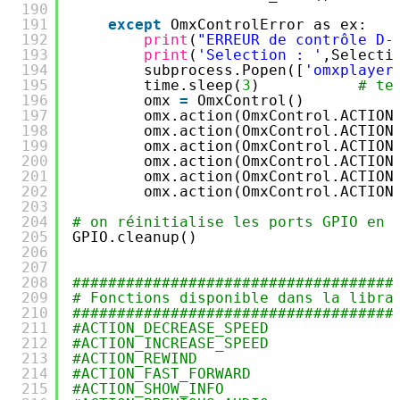
190
191
except
OmxControlError as ex:   
192
print
(
"ERREUR de contrôle D-
193
print
(
'Selection : '
,Selecti
194
subprocess.Popen([
'omxplayer
195
time.sleep(
3
)           
# te
196
omx 
=
OmxControl()          
197
omx.action(OmxControl.ACTION
198
omx.action(OmxControl.ACTION
199
omx.action(OmxControl.ACTION
200
omx.action(OmxControl.ACTION
201
omx.action(OmxControl.ACTION
202
omx.action(OmxControl.ACTION
203
204
# on réinitialise les ports GPIO en 
205
GPIO.cleanup()
206
207
208
####################################
209
# Fonctions disponible dans la libra
210
####################################
211
#ACTION_DECREASE_SPEED
212
#ACTION_INCREASE_SPEED
213
#ACTION_REWIND
214
#ACTION_FAST_FORWARD
215
#ACTION_SHOW_INFO