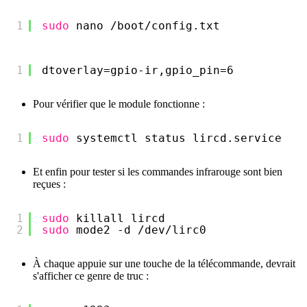
1
sudo
nano 
/boot/config
.txt
1
dtoverlay=gpio-ir,gpio_pin=6
Pour vérifier que le module fonctionne :
1
sudo
systemctl status lircd.service
Et enfin pour tester si les commandes infrarouge sont bien
reçues :
1
sudo
killall lircd
2
sudo
mode2 -d 
/dev/lirc0
À chaque appuie sur une touche de la télécommande, devrait
s'afficher ce genre de truc :