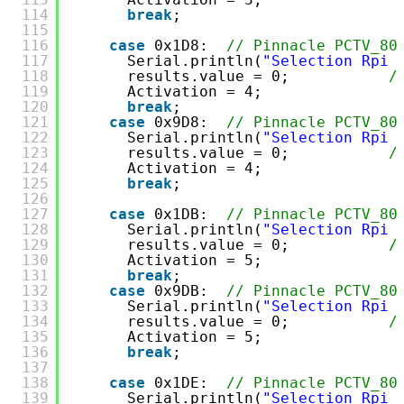
114
break
;
115
116
case
0x1D8:  
// Pinnacle PCTV_80
117
Serial.println(
"Selection Rpi 
118
results.value = 0;           
/
119
Activation = 4;
120
break
;
121
case
0x9D8:  
// Pinnacle PCTV_80
122
Serial.println(
"Selection Rpi 
123
results.value = 0;           
/
124
Activation = 4;
125
break
;
126
127
case
0x1DB:  
// Pinnacle PCTV_80
128
Serial.println(
"Selection Rpi 
129
results.value = 0;           
/
130
Activation = 5;
131
break
;
132
case
0x9DB:  
// Pinnacle PCTV_80
133
Serial.println(
"Selection Rpi 
134
results.value = 0;           
/
135
Activation = 5;
136
break
;
137
138
case
0x1DE:  
// Pinnacle PCTV_80
139
Serial.println(
"Selection Rpi 