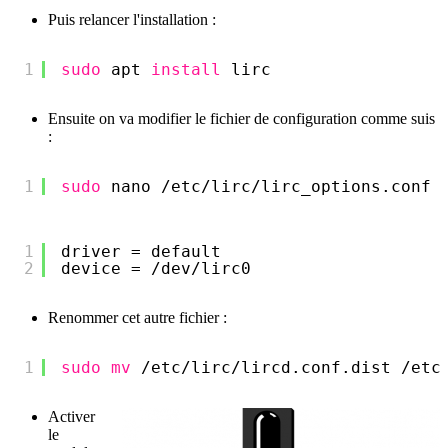
Puis relancer l'installation :
1
sudo
apt 
install
lirc
Ensuite on va modifier le fichier de configuration comme suis
:
1
sudo
nano 
/etc/lirc/lirc_options
.conf
1
driver = default
2
device = 
/dev/lirc0
Renommer cet autre fichier :
1
sudo
mv
/etc/lirc/lircd
.conf.dist 
/etc
Activer
le