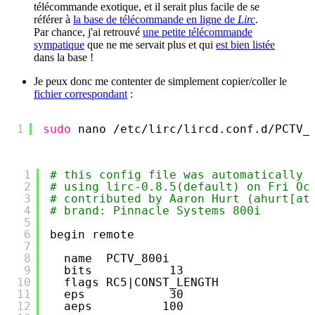
télécommande exotique, et il serait plus facile de se
référer à
la base de télécommande en ligne de
Lirc
.
Par chance, j'ai retrouvé
une petite télécommande
sympatique
que ne me servait plus et qui
est bien listée
dans la base !
Je peux donc me contenter de simplement copier/coller le
fichier correspondant
:
1
sudo
nano 
/etc/lirc/lircd
.conf.d
/PCTV_
1
# this config file was automatically 
2
# using lirc-0.8.5(default) on Fri Oc
3
# contributed by Aaron Hurt (ahurt[at
4
# brand: Pinnacle Systems 800i
5
6
begin remote
7
8
name  PCTV_800i
9
bits           13
10
flags RC5|CONST_LENGTH
11
eps            30
12
aeps          100