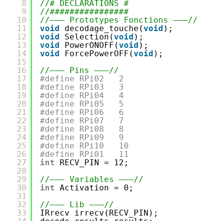
8
//# DÉCLARATIONS #
9
//################
10
//——— Prototypes Fonctions ———//
11
void
decodage_touche(
void
);
12
void
Selection(
void
);
13
void
PowerONOFF(
void
);
14
void
ForcePowerOFF(
void
);
15
16
//——— Pins ———//
17
#define RPi02   2
18
#define RPi03   3
19
#define RPi04   4
20
#define RPi05   5
21
#define RPi06   6
22
#define RPi07   7
23
#define RPi08   8
24
#define RPi09   9
25
#define RPi10   10
26
#define RPi01   11
27
int
RECV_PIN = 12;
28
29
//——— Variables ———//
30
int
Activation = 0;
31
32
//——— Lib ———//
33
IRrecv irrecv(RECV_PIN);