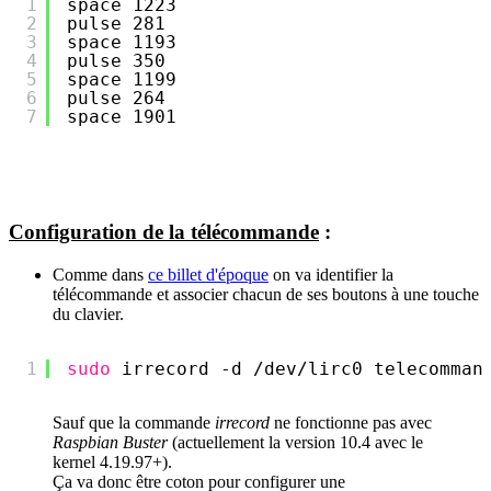
1
space 1223
2
pulse 281
3
space 1193
4
pulse 350
5
space 1199
6
pulse 264
7
space 1901
Configuration de la télécommande
:
Comme dans
ce billet d'époque
on va identifier la
télécommande et associer chacun de ses boutons à une touche
du clavier.
1
sudo
irrecord -d 
/dev/lirc0
telecomman
Sauf que la commande
irrecord
ne fonctionne pas avec
Raspbian Buster
(actuellement la version 10.4 avec le
kernel 4.19.97+).
Ça va donc être coton pour configurer une