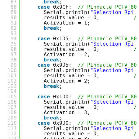
87
break
;
88
case
0x9CF:  
// Pinnacle PCTV_80
89
Serial.println(
"Selection Rpi 
90
results.value = 0;           
/
91
Activation = 1;
92
break
;
93
94
case
0x1D5:  
// Pinnacle PCTV_80
95
Serial.println(
"Selection Rpi 
96
results.value = 0;           
/
97
Activation = 2;
98
break
;
99
case
0x9D5:  
// Pinnacle PCTV_80
100
Serial.println(
"Selection Rpi 
101
results.value = 0;           
/
102
Activation = 2;
103
break
;
104
105
case
0x1D0:  
// Pinnacle PCTV_80
106
Serial.println(
"Selection Rpi 
107
results.value = 0;           
/
108
Activation = 3;
109
break
;
110
case
0x9D0:  
// Pinnacle PCTV_80
111
Serial.println(
"Selection Rpi 
112
results.value = 0;           
/
113
Activation = 3;