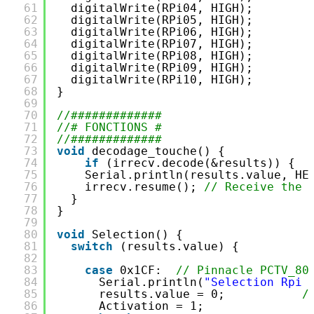
61
digitalWrite(RPi04, HIGH);
62
digitalWrite(RPi05, HIGH);
63
digitalWrite(RPi06, HIGH);
64
digitalWrite(RPi07, HIGH);
65
digitalWrite(RPi08, HIGH);
66
digitalWrite(RPi09, HIGH);
67
digitalWrite(RPi10, HIGH);        
68
}
69
70
//#############
71
//# FONCTIONS #
72
//#############
73
void
decodage_touche() {
74
if
(irrecv.decode(&results)) {
75
Serial.println(results.value, HE
76
irrecv.resume(); 
// Receive the 
77
}
78
}
79
80
void
Selection() {
81
switch
(results.value) {
82
83
case
0x1CF:  
// Pinnacle PCTV_80
84
Serial.println(
"Selection Rpi 
85
results.value = 0;           
/
86
Activation = 1;