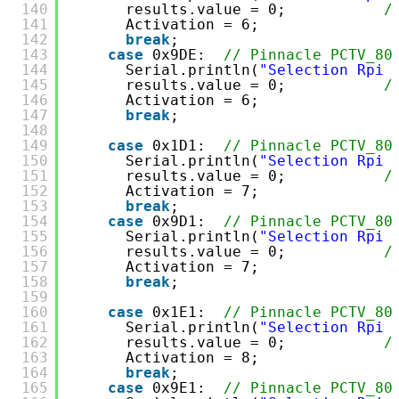
140
results.value = 0;           
/
141
Activation = 6;
142
break
;
143
case
0x9DE:  
// Pinnacle PCTV_80
144
Serial.println(
"Selection Rpi 
145
results.value = 0;           
/
146
Activation = 6;
147
break
;
148
149
case
0x1D1:  
// Pinnacle PCTV_80
150
Serial.println(
"Selection Rpi 
151
results.value = 0;           
/
152
Activation = 7;
153
break
;
154
case
0x9D1:  
// Pinnacle PCTV_80
155
Serial.println(
"Selection Rpi 
156
results.value = 0;           
/
157
Activation = 7;
158
break
;
159
160
case
0x1E1:  
// Pinnacle PCTV_80
161
Serial.println(
"Selection Rpi 
162
results.value = 0;           
/
163
Activation = 8;
164
break
;
165
case
0x9E1:  
// Pinnacle PCTV_80