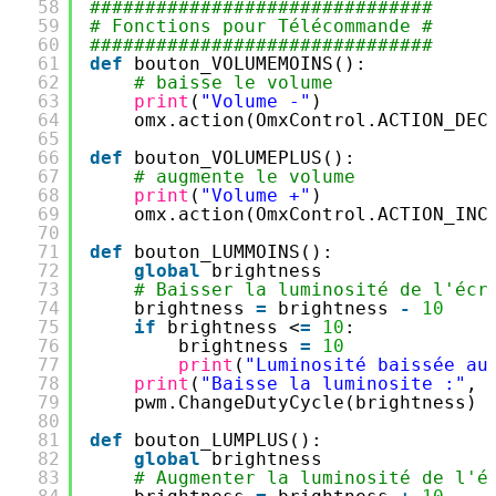
58
###############################
59
# Fonctions pour Télécommande #
60
###############################
61
def
bouton_VOLUMEMOINS():
62
# baisse le volume
63
print
(
"Volume -"
)
64
omx.action(OmxControl.ACTION_DEC
65
66
def
bouton_VOLUMEPLUS():
67
# augmente le volume
68
print
(
"Volume +"
)
69
omx.action(OmxControl.ACTION_INC
70
71
def
bouton_LUMMOINS():
72
global
brightness
73
# Baisser la luminosité de l'écr
74
brightness 
=
brightness 
-
10
75
if
brightness <
=
10
:
76
brightness 
=
10
77
print
(
"Luminosité baissée au
78
print
(
"Baisse la luminosite :"
, 
79
pwm.ChangeDutyCycle(brightness)
80
81
def
bouton_LUMPLUS():
82
global
brightness
83
# Augmenter la luminosité de l'é