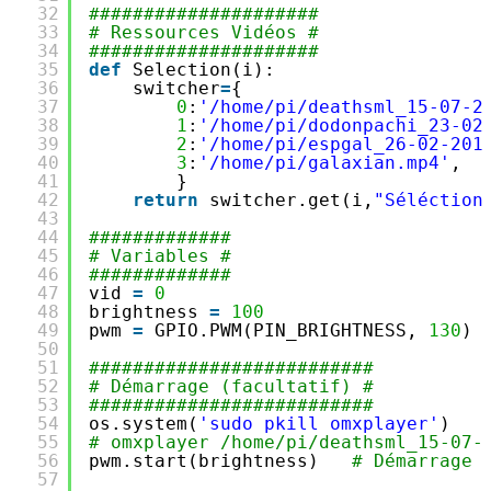
32
#####################
33
# Ressources Vidéos #
34
#####################
35
def
Selection(i):
36
switcher
=
{
37
0
:
'/home/pi/deathsml_15-07-2
38
1
:
'/home/pi/dodonpachi_23-02
39
2
:
'/home/pi/espgal_26-02-201
40
3
:
'/home/pi/galaxian.mp4'
,
41
}
42
return
switcher.get(i,
"Séléction
43
44
#############
45
# Variables #
46
#############
47
vid 
=
0
48
brightness 
=
100
49
pwm 
=
GPIO.PWM(PIN_BRIGHTNESS, 
130
) 
50
51
##########################
52
# Démarrage (facultatif) #
53
##########################
54
os.system(
'sudo pkill omxplayer'
)   
55
# omxplayer /home/pi/deathsml_15-07-
56
pwm.start(brightness)   
# Démarrage 
57