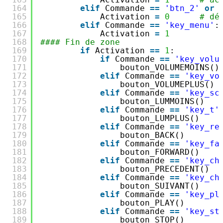
164
elif
Commande 
=
=
'btn_2'
or
165
Activation 
=
0
# dé
166
elif
Commande 
=
=
'key_menu'
:
167
Activation 
=
1
168
#### Fin de zone
169
if
Activation 
=
=
1
:
170
if
Commande 
=
=
'key_volu
171
bouton_VOLUMEMOINS()
172
elif
Commande 
=
=
'key_vo
173
bouton_VOLUMEPLUS() 
174
elif
Commande 
=
=
'key_sc
175
bouton_LUMMOINS()   
176
elif
Commande 
=
=
'key_t'
177
bouton_LUMPLUS()    
178
elif
Commande 
=
=
'key_re
179
bouton_BACK()       
180
elif
Commande 
=
=
'key_fa
181
bouton_FORWARD()    
182
elif
Commande 
=
=
'key_ch
183
bouton_PRECEDENT()  
184
elif
Commande 
=
=
'key_ch
185
bouton_SUIVANT()    
186
elif
Commande 
=
=
'key_pl
187
bouton_PLAY()       
188
elif
Commande 
=
=
'key_st
189
bouton_STOP()       