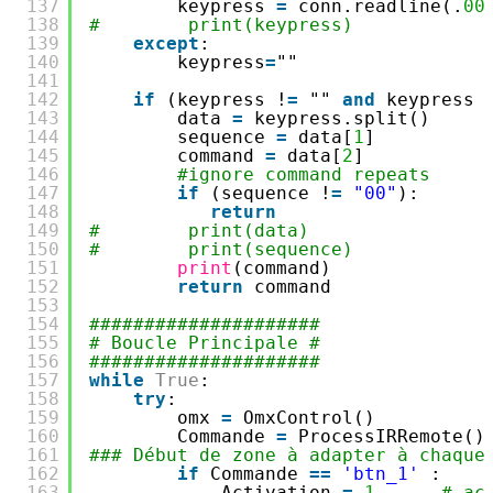
137
keypress 
=
conn.readline(.
00
138
#        print(keypress)
139
except
:
140
keypress
=
""
141
142
if
(keypress !
=
"" 
and
keypress 
143
data 
=
keypress.split()
144
sequence 
=
data[
1
]
145
command 
=
data[
2
]
146
#ignore command repeats
147
if
(sequence !
=
"00"
):
148
return
149
#        print(data)
150
#        print(sequence)
151
print
(command)
152
return
command
153
154
#####################
155
# Boucle Principale #
156
#####################
157
while
True
:
158
try
:
159
omx 
=
OmxControl()          
160
Commande 
=
ProcessIRRemote()
161
### Début de zone à adapter à chaque
162
if
Commande 
=
=
'btn_1'
:
163
Activation 
=
1
# ac