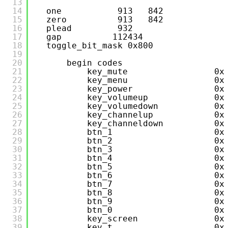
13
14
one           913   842
15
zero          913   842
16
plead         932
17
gap          112434
18
toggle_bit_mask 0x800
19
20
begin codes
21
key_mute                 0x
22
key_menu                 0x
23
key_power                0x
24
key_volumeup             0x
25
key_volumedown           0x
26
key_channelup            0x
27
key_channeldown          0x
28
btn_1                    0x
29
btn_2                    0x
30
btn_3                    0x
31
btn_4                    0x
32
btn_5                    0x
33
btn_6                    0x
34
btn_7                    0x
35
btn_8                    0x
36
btn_9                    0x
37
btn_0                    0x
38
key_screen               0x
39
key_t                    0x