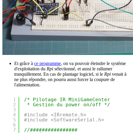
Et grâce à
ce programme
, on va pouvoir éteindre le système
d'exploitation du
Rpi
sélectionné, et aussi le rallumer
tranquillement. En cas de plantage logiciel, si le
Rpi
venait à
ne plus répondre, on pourra aussi forcer la coupure de
l'alimentation.
1
/* Pilotage IR MiniGameCenter
2
* Gestion du power on/off */
3
4
#include <IRremote.h>
5
#include <SoftwareSerial.h>
6
7
//################