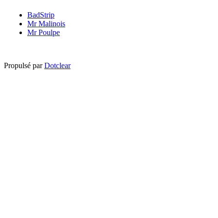
BadStrip
Mr Malinois
Mr Poulpe
Propulsé par
Dotclear