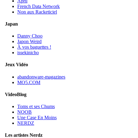
April
French Data Network
Non aux Racketiciel
Japan
Danny Choo
Japon Weird
À vos baguettes !
issekinicho
Jeux Vidéo
abandonware-magazines
MO5.COM
VideoBlog
Toms et ses Chums
NOOB
Une Case En Moins
NERDZ
Les artistes Nerdz