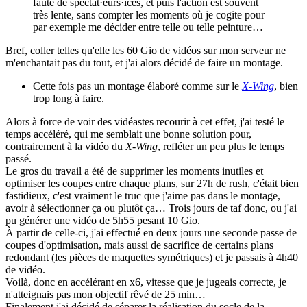
faute de spectat·eurs·ices, et puis l'action est souvent
très lente, sans compter les moments où je cogite pour
par exemple me décider entre telle ou telle peinture…
Bref, coller telles qu'elle les 60 Gio de vidéos sur mon serveur ne
m'enchantait pas du tout, et j'ai alors décidé de faire un montage.
Cette fois pas un montage élaboré comme sur le
X-Wing
, bien
trop long à faire.
Alors à force de voir des vidéastes recourir à cet effet, j'ai testé le
temps accéléré, qui me semblait une bonne solution pour,
contrairement à la vidéo du
X-Wing
, refléter un peu plus le temps
passé.
Le gros du travail a été de supprimer les moments inutiles et
optimiser les coupes entre chaque plans, sur 27h de rush, c'était bien
fastidieux, c'est vraiment le truc que j'aime pas dans le montage,
avoir à sélectionner ça ou plutôt ça… Trois jours de taf donc, ou j'ai
pu générer une vidéo de 5h55 pesant 10 Gio.
À partir de celle-ci, j'ai effectué en deux jours une seconde passe de
coupes d'optimisation, mais aussi de sacrifice de certains plans
redondant (les pièces de maquettes symétriques) et je passais à 4h40
de vidéo.
Voilà, donc en accélérant en x6, vitesse que je jugeais correcte, je
n'atteignais pas mon objectif rêvé de 25 min…
Finalement j'ai décidé de séparer la réalisation du socle de la