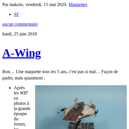
Par makoto,
vendredi, 15 mai 2020
.
Maquettes
SF
aucun commentaire
lundi, 25 juin 2018
A-Wing
Bon… Une maquette tous les 5 ans, c'est pas si mal… Façon de
parler, mais quasiment
;
Après
les
WIP
en
photos à
la grande
époque
du
forum,