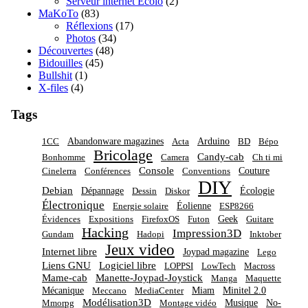
Serveur internet Écolo
(2)
MaKoTo
(83)
Réflexions
(17)
Photos
(34)
Découvertes
(48)
Bidouilles
(45)
Bullshit
(1)
X-files
(4)
Tags
Abandonware magazines
Arduino
1CC
Acta
BD
Bépo
Bricolage
Candy-cab
Bonhomme
Camera
Ch ti mi
Console
Couture
Cinelerra
Conférences
Conventions
DIY
Debian
Dépannage
Écologie
Dessin
Diskor
Électronique
Éolienne
Energie solaire
ESP8266
Geek
Évidences
Expositions
FirefoxOS
Futon
Guitare
Hacking
Impression3D
Gundam
Hadopi
Inktober
Jeux video
Internet libre
Joypad magazine
Lego
Liens GNU
Logiciel libre
LOPPSI
LowTech
Macross
Mame-cab
Manette-Joypad-Joystick
Manga
Maquette
Mécanique
Miam
Minitel 2.0
Meccano
MediaCenter
Modélisation3D
Musique
No-
Mmorpg
Montage vidéo