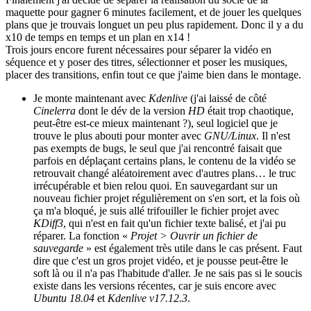
maquette pour gagner 6 minutes facilement, et de jouer les quelques
plans que je trouvais longuet un peu plus rapidement. Donc il y a du
x10 de temps en temps et un plan en x14 !
Trois jours encore furent nécessaires pour séparer la vidéo en
séquence et y poser des titres, sélectionner et poser les musiques,
placer des transitions, enfin tout ce que j'aime bien dans le montage.
Je monte maintenant avec
Kdenlive
(j'ai laissé de côté
Cinelerra
dont le dév de la version
HD
était trop chaotique,
peut-être est-ce mieux maintenant ?), seul logiciel que je
trouve le plus abouti pour monter avec
GNU/Linux
. Il n'est
pas exempts de bugs, le seul que j'ai rencontré faisait que
parfois en déplaçant certains plans, le contenu de la vidéo se
retrouvait changé aléatoirement avec d'autres plans… le truc
irrécupérable et bien relou quoi. En sauvegardant sur un
nouveau fichier projet régulièrement on s'en sort, et la fois où
ça m'a bloqué, je suis allé trifouiller le fichier projet avec
KDiff3
, qui n'est en fait qu'un fichier texte balisé, et j'ai pu
réparer. La fonction «
Projet > Ouvrir un fichier de
sauvegarde
» est également très utile dans le cas présent. Faut
dire que c'est un gros projet vidéo, et je pousse peut-être le
soft là ou il n'a pas l'habitude d'aller. Je ne sais pas si le soucis
existe dans les versions récentes, car je suis encore avec
Ubuntu 18.04
et
Kdenlive v17.12.3
.