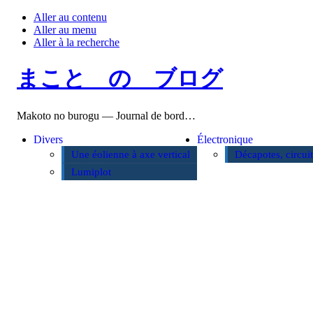
Aller au contenu
Aller au menu
Aller à la recherche
まこと の ブログ
Makoto no burogu — Journal de bord…
Divers
Électronique
Une éolienne à axe vertical
Décapotes, circui
Lumiplot