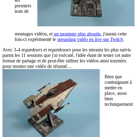
les
premiers
tests de
montages vidéos, et
un montage plus aboutis
, j'aurais cette
fois-ci expérimenté le
streaming vidéo en live sur
Twitch
.
Avec 3-4
regardeurs
et
regardeuses
pour les streams les plus suivis
parmi les 11 sessions que j'ai exécuté, l'idée étant de tester cet autre
format de partage et de peut-être utiliser les vidéos ainsi tournées
pour monter une vidéo de résumé…
Bien que
contraignant à
mettre en
place, aussi
bien
techniquement