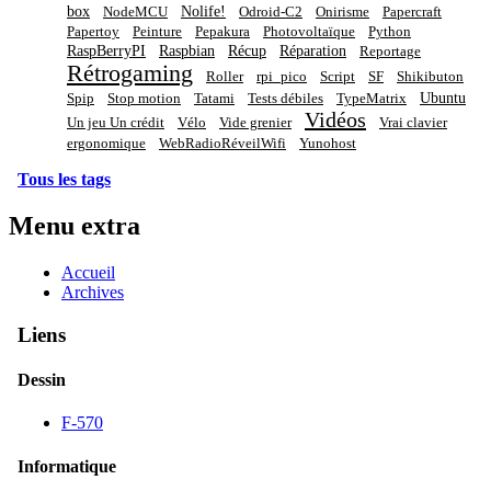
box
Nolife!
NodeMCU
Odroid-C2
Onirisme
Papercraft
Papertoy
Peinture
Pepakura
Photovoltaïque
Python
RaspBerryPI
Raspbian
Récup
Réparation
Reportage
Rétrogaming
Roller
rpi_pico
Script
SF
Shikibuton
Ubuntu
Spip
Stop motion
Tatami
Tests débiles
TypeMatrix
Vidéos
Un jeu Un crédit
Vélo
Vide grenier
Vrai clavier
ergonomique
WebRadioRéveilWifi
Yunohost
Tous les tags
Menu extra
Accueil
Archives
Liens
Dessin
F-570
Informatique