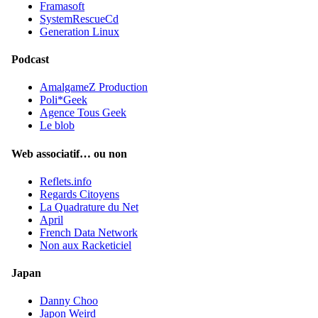
Framasoft
SystemRescueCd
Generation Linux
Podcast
AmalgameZ Production
Poli*Geek
Agence Tous Geek
Le blob
Web associatif… ou non
Reflets.info
Regards Citoyens
La Quadrature du Net
April
French Data Network
Non aux Racketiciel
Japan
Danny Choo
Japon Weird