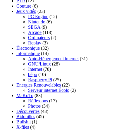
BJD
(12)
Couture
(6)
Jeux vidéo
(23)
PC Engine
(12)
Nintendo
(6)
SEGA
(9)
Arcade
(118)
Ordinateurs
(2)
Replay
(3)
Électronique
(32)
informatique
(14)
Auto-Hébergement internet
(31)
GNU/Linux
(28)
Internet
(78)
bépo
(10)
Raspberry Pi
(25)
Energies Renouvelables
(22)
Serveur internet Écolo
(2)
MaKoTo
(83)
Réflexions
(17)
Photos
(34)
Découvertes
(48)
Bidouilles
(45)
Bullshit
(1)
X-files
(4)