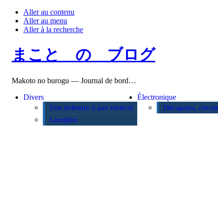
Aller au contenu
Aller au menu
Aller à la recherche
まこと の ブログ
Makoto no burogu — Journal de bord…
Divers
Électronique
Une éolienne à axe vertical
Décapotes, circui
Lumiplot