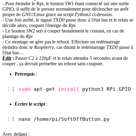
- Pour éteindre le Rpi, le bouton
SW1
étant connecté sur une sortie
GPIO, il suffit de le presser normalement pour déclencher un arrêt
propre de
GNU/Linux
grace au script
Python3
ci-dessous.
- Une fois arrêté, le signal
TXD0
passe donc à l'état bas et le relais se
décolle alors, coupant l'énergie du
Rpi
.
- Le bouton
SW2
sert à couper brutalement le courant, en cas de
plantage du
Rpi
- Ce montage ne gère pas le
reboot
. Effectuer un redémarrage
éteindra donc le
Raspberry
, car durant le redémarrage
TXD0
passe à
l'état bas…
Édit
:
Passer C2 à 220µF et le relais attendra 5 secondes avant de
couper , ça devrait permettre un reboot sans coupure.
Prérequis
:
1
sudo
apt-get 
install
python3 RPi.GPIO
Écrire le script
:
1
nano 
/home/pi/SoftOffButton
.py
Avec dedans :