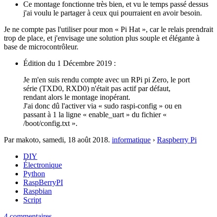
Ce montage fonctionne très bien, et vu le temps passé dessus
j'ai voulu le partager à ceux qui pourraient en avoir besoin.
Je ne compte pas l'utiliser pour mon « Pi Hat », car le relais prendrait
trop de place, et j'envisage une solution plus souple et élégante à
base de microcontrôleur.
Édition du 1 Décembre 2019 :
Je m'en suis rendu compte avec un RPi pi Zero, le port
série (TXD0, RXD0) n'était pas actif par défaut,
rendant alors le montage inopérant.
J'ai donc dû l'activer via « sudo raspi-config » ou en
passant à 1 la ligne « enable_uart » du fichier «
/boot/config.txt ».
Par makoto,
samedi, 18 août 2018
.
informatique
›
Raspberry Pi
DIY
Électronique
Python
RaspBerryPI
Raspbian
Script
4 commentaires