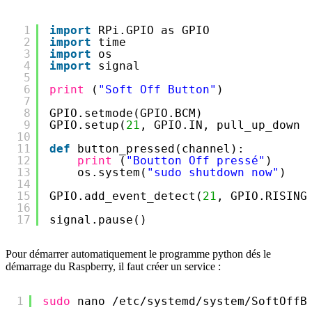
1
import
RPi.GPIO as GPIO
2
import
time
3
import
os
4
import
signal
5
6
print
(
"Soft Off Button"
)
7
8
GPIO.setmode(GPIO.BCM)
9
GPIO.setup(
21
, GPIO.IN, pull_up_down 
10
11
def
button_pressed(channel):
12
print
(
"Boutton Off pressé"
)
13
os.system(
"sudo shutdown now"
)
14
15
GPIO.add_event_detect(
21
, GPIO.RISING
16
17
signal.pause()
Pour démarrer automatiquement le programme python dés le
démarrage du Raspberry, il faut créer un service :
1
sudo
nano 
/etc/systemd/system/SoftOffB