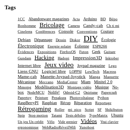
Tags
Abandonware magazines
Arduino
1CC
Acta
BD
Bépo
Bricolage
Candy-cab
Bonhomme
Camera
Ch ti mi
Console
Couture
Cinelerra
Conférences
Conventions
DIY
Debian
Dépannage
Écologie
Dessin
Diskor
Électronique
Éolienne
Energie solaire
ESP8266
Geek
Évidences
Expositions
FirefoxOS
Futon
Guitare
Hacking
Impression3D
Gundam
Hadopi
Inktober
Jeux video
Internet libre
Joypad magazine
Lego
Liens GNU
Logiciel libre
LOPPSI
LowTech
Macross
Mame-cab
Manette-Joypad-Joystick
Manga
Maquette
Mécanique
Miam
Minitel 2.0
Meccano
MediaCenter
Modélisation3D
Musique
No-
Mmorpg
Montage vidéo
box
Nolife!
NodeMCU
Odroid-C2
Onirisme
Papercraft
Papertoy
Peinture
Pepakura
Photovoltaïque
Python
RaspBerryPI
Raspbian
Récup
Réparation
Reportage
Rétrogaming
Roller
rpi_pico
Script
SF
Shikibuton
Ubuntu
Spip
Stop motion
Tatami
Tests débiles
TypeMatrix
Vidéos
Un jeu Un crédit
Vélo
Vide grenier
Vrai clavier
ergonomique
WebRadioRéveilWifi
Yunohost