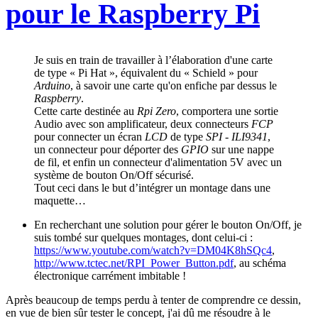
pour le Raspberry Pi
Je suis en train de travailler à l’élaboration d'une carte
de type « Pi Hat », équivalent du « Schield » pour
Arduino
, à savoir une carte qu'on enfiche par dessus le
Raspberry
.
Cette carte destinée au
Rpi Zero
, comportera une sortie
Audio avec son amplificateur, deux connecteurs
FCP
pour connecter un écran
LCD
de type
SPI - ILI9341
,
un connecteur pour déporter des
GPIO
sur une nappe
de fil, et enfin un connecteur d'alimentation 5V avec un
système de bouton On/Off sécurisé.
Tout ceci dans le but d’intégrer un montage dans une
maquette…
En recherchant une solution pour gérer le bouton On/Off, je
suis tombé sur quelques montages, dont celui-ci :
https://www.youtube.com/watch?v=DM04K8hSQc4
,
http://www.tctec.net/RPI_Power_Button.pdf
, au schéma
électronique carrément imbitable !
Après beaucoup de temps perdu à tenter de comprendre ce dessin,
en vue de bien sûr tester le concept, j'ai dû me résoudre à le