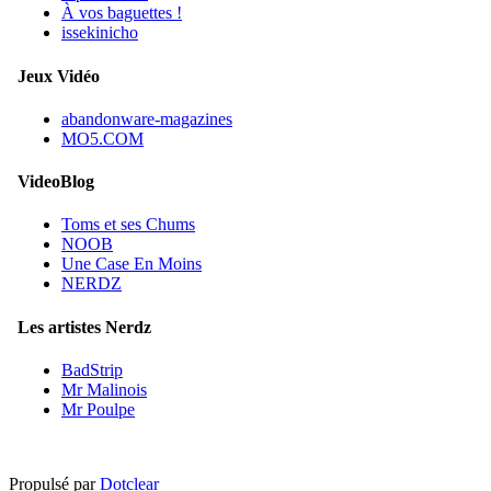
À vos baguettes !
issekinicho
Jeux Vidéo
abandonware-magazines
MO5.COM
VideoBlog
Toms et ses Chums
NOOB
Une Case En Moins
NERDZ
Les artistes Nerdz
BadStrip
Mr Malinois
Mr Poulpe
Propulsé par
Dotclear