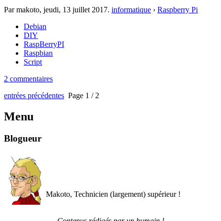
Par makoto,
jeudi, 13 juillet 2017
.
informatique
›
Raspberry Pi
Debian
DIY
RaspBerryPI
Raspbian
Script
2 commentaires
entrées précédentes
Page 1 / 2
Menu
Blogueur
Makoto, Technicien (largement) supérieur !
Contenus rédigés par un humain !