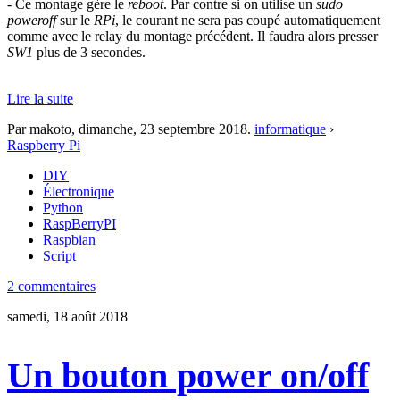
- Ce montage gère le
reboot
. Par contre si on utilise un
sudo
poweroff
sur le
RPi
, le courant ne sera pas coupé automatiquement
comme avec le relay du montage précédent. Il faudra alors presser
SW1
plus de 3 secondes.
Lire la suite
Par makoto,
dimanche, 23 septembre 2018
.
informatique
›
Raspberry Pi
DIY
Électronique
Python
RaspBerryPI
Raspbian
Script
2 commentaires
samedi, 18 août 2018
Un bouton power on/off