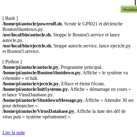
[ Bash ]
/home/pi/autocle/poweroff.sh
, Scrute le GPI021 et déclenche
BoutonShutdown.py.
/usr/local/bin/autocle.sh
, Stoppe le Bouton5.service et lance
autocle.py.
/usr/local/bin/ejectcle.sh
, Stoppe autocle.service, lance ejectcle.py
et Bouton5.service.
[ Python ]
/home/pi/autocle/autocle.py
, Programme principal.
/home/pi/autocle/BoutonShutdown.py
, Affiche « le système va
s'éteindre » et halt.
/home/pi/autocle/ejectcle.py
, Efface et éteint l'écran.
/home/pi/autocle/InitSysteme.py
, Affiche « démarrage en cours »
et lance VirusDatabase.py.
/home/pi/autocle/ShutdownMessage.py
, Affiche « Attendre 30 sec
pour debrancher ».
/home/pi/autocle/VirusDatabase.py
, Affiche la date des déf de
virus puis « système opérationnel ».
Lire la suite