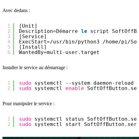
Avec dedans :
1
[Unit]
2
Description=Démarre 
le
script SoftOffB
3
[Service]
4
ExecStart=
/usr/bin/python3
/home/pi/So
5
[Install]
6
WantedBy=multi-user.target
Installer le service au démarrage :
1
sudo
systemctl --system daemon-reload
2
sudo
systemctl 
enable
SoftOffButton.se
Pour manipuler le service :
1
sudo
systemctl status SoftOffButton.se
2
sudo
systemctl start SoftOffButton.ser