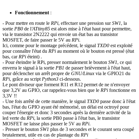
Fonctionnement
:
- Pour mettre en route le
RPi
, effectuer une pression sur
SW1
, la
sortie
PB0
de l
'ATtiny85
est alors mise à l'état haut pour permettre,
via le transistor 2N2222 qui envoie un état bas au transistor
MOSFET, de faire passer le 5V au
RPi
.
Ici, comme pour le montage précédent, le signal
TXD0
est exploité
pour connaître l'état du
RPi
au moment où le bouton est pressé (état
bas, car
RPi
éteint) .
- Pour éteindre le RPi, presser normalement le bouton
SW1
, ce qui
enverra le signal à la sortie
PB1
de passer brièvement à l'état haut,
pour déclencher un arrêt propre de
GNU/Linux
via le GPIO21 du
RPi
, grâce au script
Python3
ci-dessous.
Le pont diviseur que forment R11 et R12 permet de ne n'envoyer
que 3,2V au GPIO, car rappelez-vous bien que le
RPi
fonctionne en
3,3V !!
- Une fois arrêté de cette manière, le signal
TXD0
passe donc à l'état
bas, l'état du GPIO ayant été mémorisé, un délai est octroyé pour
couper l'énergie et donc 3 secondes après la dernière activité de la
led verte du
RPi
, la sortie PB0 passe à l'état bas, le transistor
MOSFET ne laisse plus passer le 5V au
RPi
.
- Presser le bouton
SW1
plus de 3 secondes et le courant sera coupé
brutalement, utile en cas de plantage du
RPi