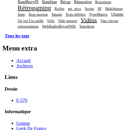
RaspBerryPI
Raspbian
Récup
Réparation
Reportage
Rétrogaming
Roller
rpi_pico
Script
SF
Shikibuton
Ubuntu
Spip
Stop motion
Tatami
Tests débiles
TypeMatrix
Vidéos
Un jeu Un crédit
Vélo
Vide grenier
Vrai clavier
ergonomique
WebRadioRéveilWifi
Yunohost
Tous les tags
Menu extra
Accueil
Archives
Liens
Dessin
F-570
Informatique
Genma
Geek De France