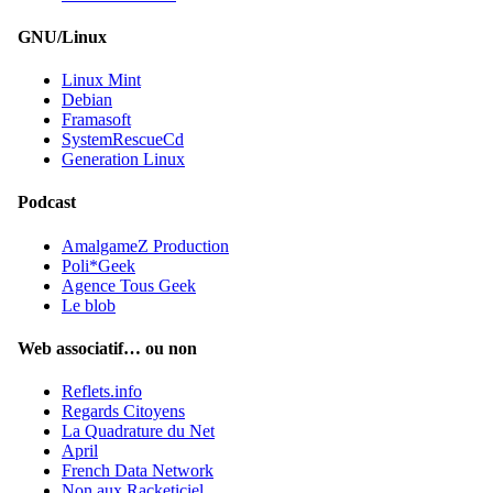
GNU/Linux
Linux Mint
Debian
Framasoft
SystemRescueCd
Generation Linux
Podcast
AmalgameZ Production
Poli*Geek
Agence Tous Geek
Le blob
Web associatif… ou non
Reflets.info
Regards Citoyens
La Quadrature du Net
April
French Data Network
Non aux Racketiciel