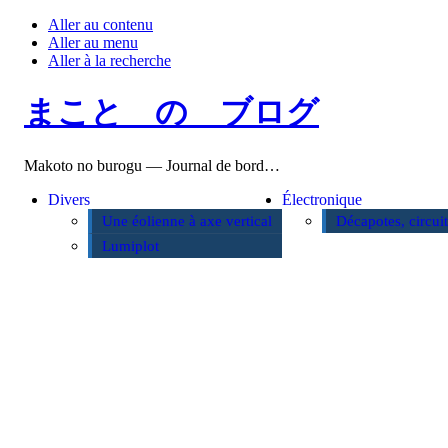
Aller au contenu
Aller au menu
Aller à la recherche
まこと の ブログ
Makoto no burogu — Journal de bord…
Divers
Électronique
Une éolienne à axe vertical
Décapotes, circui
Lumiplot