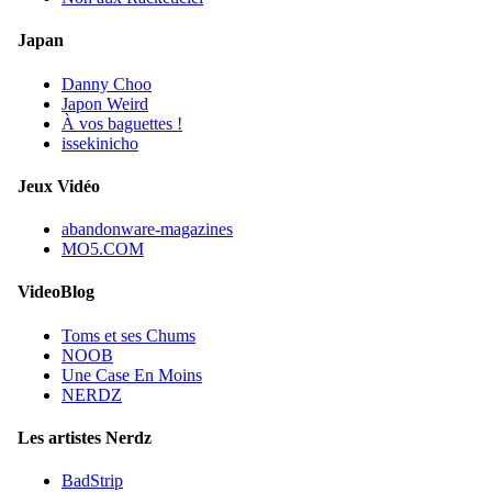
Japan
Danny Choo
Japon Weird
À vos baguettes !
issekinicho
Jeux Vidéo
abandonware-magazines
MO5.COM
VideoBlog
Toms et ses Chums
NOOB
Une Case En Moins
NERDZ
Les artistes Nerdz
BadStrip