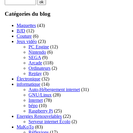
Catégories du blog
Maquettes
(43)
BJD
(12)
Couture
(6)
Jeux vidéo
(23)
PC Engine
(12)
Nintendo
(6)
SEGA
(9)
Arcade
(118)
Ordinateurs
(2)
Replay
(3)
Électronique
(32)
informatique
(14)
Auto-Hébergement internet
(31)
GNU/Linux
(28)
Internet
(78)
bépo
(10)
Raspberry Pi
(25)
Energies Renouvelables
(22)
Serveur internet Écolo
(2)
MaKoTo
(83)
Réflexions
(17)