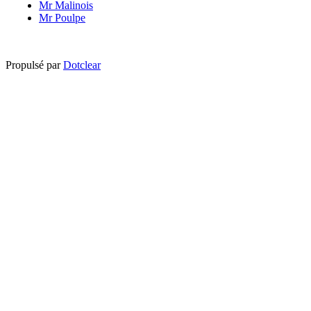
Mr Malinois
Mr Poulpe
Propulsé par
Dotclear