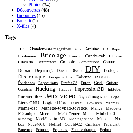
Photos
(34)
Découvertes
(48)
Bidouilles
(45)
Bullshit
(1)
X-files
(4)
Tags
Abandonware magazines
Arduino
1CC
Acta
BD
Bépo
Bricolage
Candy-cab
Bonhomme
Camera
Ch ti mi
Console
Couture
Cinelerra
Conférences
Conventions
DIY
Debian
Dépannage
Écologie
Dessin
Diskor
Électronique
Éolienne
Energie solaire
ESP8266
Geek
Évidences
Expositions
FirefoxOS
Futon
Guitare
Hacking
Impression3D
Gundam
Hadopi
Inktober
Jeux video
Internet libre
Joypad magazine
Lego
Liens GNU
Logiciel libre
LOPPSI
LowTech
Macross
Mame-cab
Manette-Joypad-Joystick
Manga
Maquette
Mécanique
Miam
Minitel 2.0
Meccano
MediaCenter
Modélisation3D
Musique
No-
Mmorpg
Montage vidéo
box
Nolife!
NodeMCU
Odroid-C2
Onirisme
Papercraft
Papertoy
Peinture
Pepakura
Photovoltaïque
Python