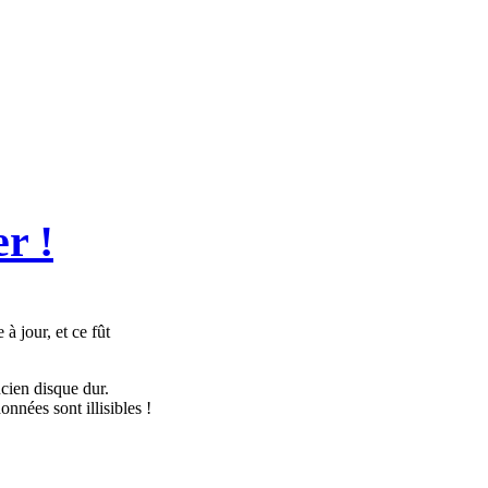
r !
à jour, et ce fût
ncien disque dur.
nnées sont illisibles !