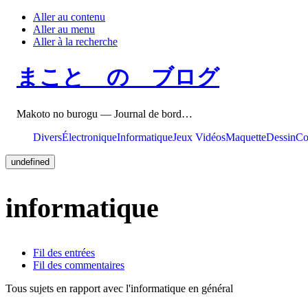
Aller au contenu
Aller au menu
Aller à la recherche
まこと の ブログ
Makoto no burogu — Journal de bord…
Divers
Électronique
Informatique
Jeux Vidéos
Maquette
Dessin
Co
undefined
informatique
Fil des entrées
Fil des commentaires
Tous sujets en rapport avec l'informatique en général