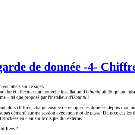
arde de donnée -4- Chiffre
ers billets sur ce sujet.
e dur et effectuer une nouvelle installation d
'Ubuntu
plutôt qu'une mise 
me » tel que proposé par l'installeur d
'Ubuntu
!
uvait alors chiffrée, charge ensuite de recopier les données depuis mon a
est pas démarré sur ma session avec mon mot de passe. Dans ce cas les do
 stockées en clair sur le disque dur externe.
hiffrées ?