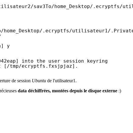
tilisateur2/sav3To/home_Desktop/
.ecryptfs
/uti
o/home_Desktop/
.ecryptfs
/utilisateur1/
.Privat
y
n
] y
942eap] into the user session keyring
t [
/tmp/ecryptfs
.fxsjpjaz].
erture de session
Ubuntu
de l'utilisateur1.
récieuses
data déchiffrées, montées depuis le disque externe
:)