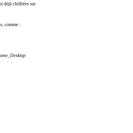
t déjà chiffrées sur
es, comme :
/home_Desktop