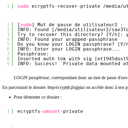
1
sudo
ecryptfs-recover-private 
/media/u
1
[
sudo
] Mot de passe de utilisateur2 : 
2
INFO: Found [
/media/utilisateur2/sav3T
3
Try to recover this directory? [Y
/n
]: 
4
INFO: Found your wrapped-passphrase
5
Do you know your LOGIN passphrase? [Y
/
6
INFO: Enter your LOGIN passphrase...
7
Passphrase: 
8
Inserted auth tok with sig [et1945dosl
9
INFO: Success!  Private data mounted a
LOGIN passphrase
, correspondant donc au mot de passe d'ouv
En parcourant le dossier
/tmp/ecryptfs.fxsjpjaz
on accède donc à nos p
Pour démonter ce dossier :
1
ecryptfs-
umount
-private