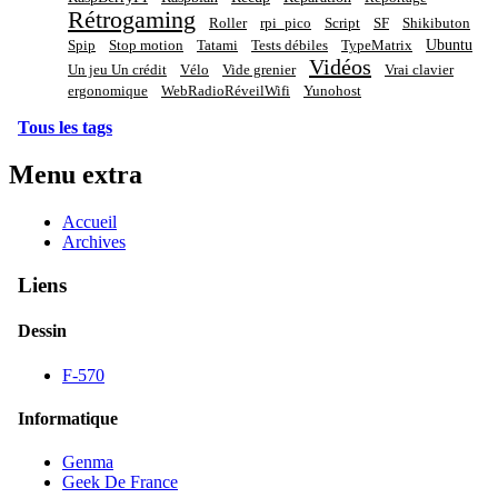
Rétrogaming
Roller
rpi_pico
Script
SF
Shikibuton
Ubuntu
Spip
Stop motion
Tatami
Tests débiles
TypeMatrix
Vidéos
Un jeu Un crédit
Vélo
Vide grenier
Vrai clavier
ergonomique
WebRadioRéveilWifi
Yunohost
Tous les tags
Menu extra
Accueil
Archives
Liens
Dessin
F-570
Informatique
Genma
Geek De France