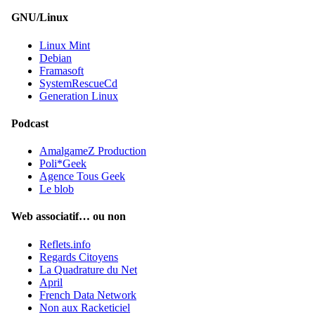
GNU/Linux
Linux Mint
Debian
Framasoft
SystemRescueCd
Generation Linux
Podcast
AmalgameZ Production
Poli*Geek
Agence Tous Geek
Le blob
Web associatif… ou non
Reflets.info
Regards Citoyens
La Quadrature du Net
April
French Data Network
Non aux Racketiciel