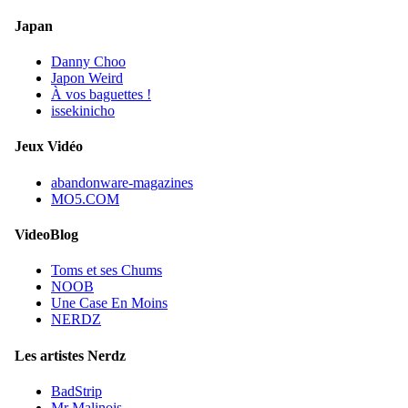
Japan
Danny Choo
Japon Weird
À vos baguettes !
issekinicho
Jeux Vidéo
abandonware-magazines
MO5.COM
VideoBlog
Toms et ses Chums
NOOB
Une Case En Moins
NERDZ
Les artistes Nerdz
BadStrip
Mr Malinois