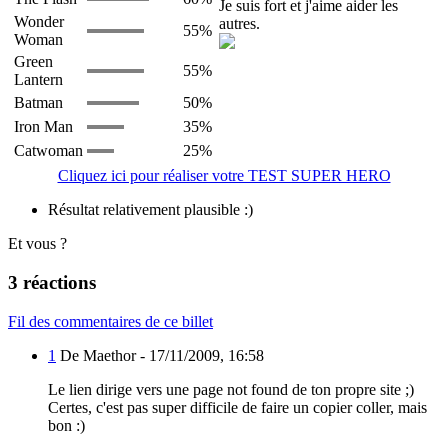
Je suis fort et j'aime aider les
Wonder
autres.
55%
Woman
Green
55%
Lantern
Batman
50%
Iron Man
35%
Catwoman
25%
Cliquez ici pour réaliser votre TEST SUPER HERO
Résultat relativement plausible :)
Et vous ?
3 réactions
Fil des commentaires de ce billet
1
De Maethor -
17/11/2009, 16:58
Le lien dirige vers une page not found de ton propre site ;)
Certes, c'est pas super difficile de faire un copier coller, mais
bon :)