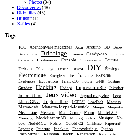
Photos
(34)
Découvertes
(48)
Bidouilles
(45)
Bullshit
(1)
X-files
(4)
Tags
Abandonware magazines
Arduino
1CC
Acta
BD
Bépo
Bricolage
Candy-cab
Bonhomme
Camera
Ch ti mi
Console
Couture
Cinelerra
Conférences
Conventions
DIY
Debian
Dépannage
Écologie
Dessin
Diskor
Électronique
Éolienne
Energie solaire
ESP8266
Geek
Évidences
Expositions
FirefoxOS
Futon
Guitare
Hacking
Impression3D
Gundam
Hadopi
Inktober
Jeux video
Internet libre
Joypad magazine
Lego
Liens GNU
Logiciel libre
LOPPSI
LowTech
Macross
Mame-cab
Manette-Joypad-Joystick
Manga
Maquette
Mécanique
Miam
Minitel 2.0
Meccano
MediaCenter
Modélisation3D
Musique
No-
Mmorpg
Montage vidéo
box
Nolife!
NodeMCU
Odroid-C2
Onirisme
Papercraft
Papertoy
Peinture
Pepakura
Photovoltaïque
Python
RaspBerryPI
Raspbian
Récup
Réparation
Reportage