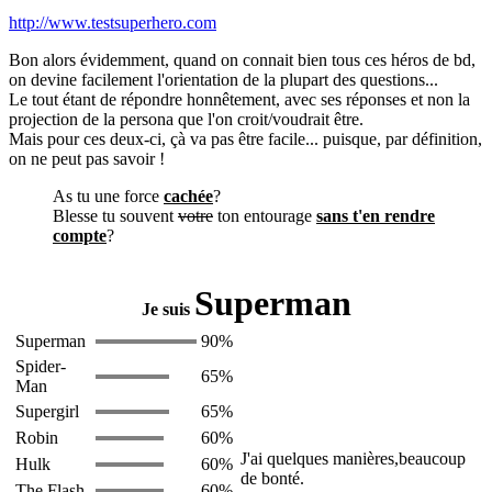
http://www.testsuperhero.com
Bon alors évidemment, quand on connait bien tous ces héros de bd,
on devine facilement l'orientation de la plupart des questions...
Le tout étant de répondre honnêtement, avec ses réponses et non la
projection de la persona que l'on croit/voudrait être.
Mais pour ces deux-ci, çà va pas être facile... puisque, par définition,
on ne peut pas savoir !
As tu une force
cachée
?
Blesse tu souvent
votre
ton entourage
sans t'en rendre
compte
?
Superman
Je suis
Superman
90%
Spider-
65%
Man
Supergirl
65%
Robin
60%
J'ai quelques manières,beaucoup
Hulk
60%
de bonté.
The Flash
60%