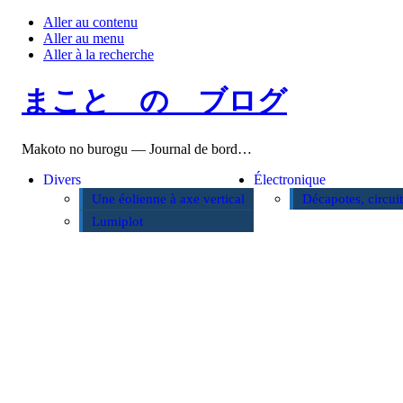
Aller au contenu
Aller au menu
Aller à la recherche
まこと の ブログ
Makoto no burogu — Journal de bord…
Divers
Électronique
Une éolienne à axe vertical
Décapotes, circui
Lumiplot