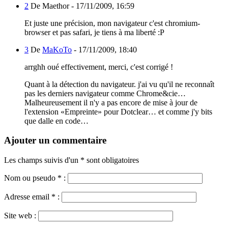
2
De Maethor -
17/11/2009, 16:59
Et juste une précision, mon navigateur c'est chromium-
browser et pas safari, je tiens à ma liberté :P
3
De
MaKoTo
-
17/11/2009, 18:40
arrghh oué effectivement, merci, c'est corrigé !
Quant à la détection du navigateur. j'ai vu qu'il ne reconnaît
pas les derniers navigateur comme Chrome&cie…
Malheureusement il n'y a pas encore de mise à jour de
l'extension «Empreinte» pour Dotclear… et comme j'y bits
que dalle en code…
Ajouter un commentaire
Les champs suivis d'un * sont obligatoires
Nom ou pseudo
*
:
Adresse email
*
:
Site web :