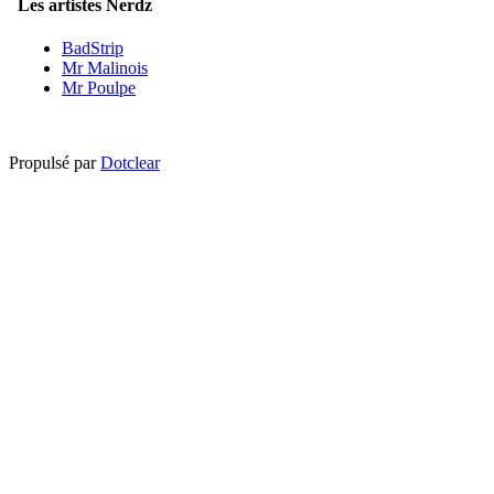
Les artistes Nerdz
BadStrip
Mr Malinois
Mr Poulpe
Propulsé par
Dotclear