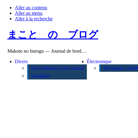
Aller au contenu
Aller au menu
Aller à la recherche
まこと の ブログ
Makoto no burogu — Journal de bord…
Divers
Électronique
Une éolienne à axe vertical
Décapotes, circui
Lumiplot