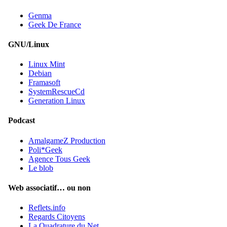
Genma
Geek De France
GNU/Linux
Linux Mint
Debian
Framasoft
SystemRescueCd
Generation Linux
Podcast
AmalgameZ Production
Poli*Geek
Agence Tous Geek
Le blob
Web associatif… ou non
Reflets.info
Regards Citoyens
La Quadrature du Net