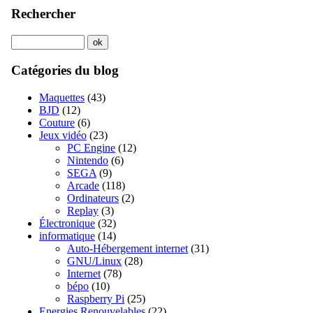
Rechercher
Catégories du blog
Maquettes
(43)
BJD
(12)
Couture
(6)
Jeux vidéo
(23)
PC Engine
(12)
Nintendo
(6)
SEGA
(9)
Arcade
(118)
Ordinateurs
(2)
Replay
(3)
Électronique
(32)
informatique
(14)
Auto-Hébergement internet
(31)
GNU/Linux
(28)
Internet
(78)
bépo
(10)
Raspberry Pi
(25)
Energies Renouvelables
(22)