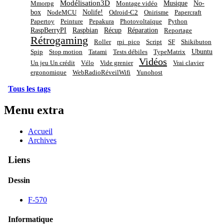
Modélisation3D
Musique
No-
Mmorpg
Montage vidéo
box
Nolife!
NodeMCU
Odroid-C2
Onirisme
Papercraft
Papertoy
Peinture
Pepakura
Photovoltaïque
Python
RaspBerryPI
Raspbian
Récup
Réparation
Reportage
Rétrogaming
Roller
rpi_pico
Script
SF
Shikibuton
Ubuntu
Spip
Stop motion
Tatami
Tests débiles
TypeMatrix
Vidéos
Un jeu Un crédit
Vélo
Vide grenier
Vrai clavier
ergonomique
WebRadioRéveilWifi
Yunohost
Tous les tags
Menu extra
Accueil
Archives
Liens
Dessin
F-570
Informatique