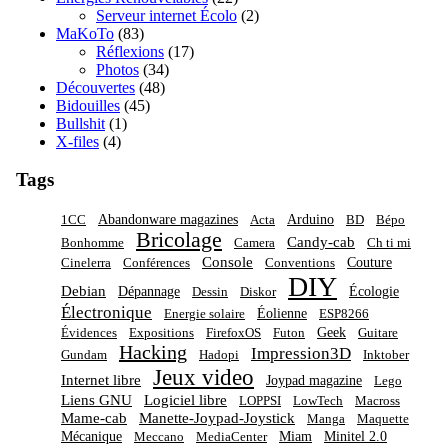
Serveur internet Écolo
(2)
MaKoTo
(83)
Réflexions
(17)
Photos
(34)
Découvertes
(48)
Bidouilles
(45)
Bullshit
(1)
X-files
(4)
Tags
Abandonware magazines
Arduino
1CC
Acta
BD
Bépo
Bricolage
Candy-cab
Bonhomme
Camera
Ch ti mi
Console
Couture
Cinelerra
Conférences
Conventions
DIY
Debian
Dépannage
Écologie
Dessin
Diskor
Électronique
Éolienne
Energie solaire
ESP8266
Geek
Évidences
Expositions
FirefoxOS
Futon
Guitare
Hacking
Impression3D
Gundam
Hadopi
Inktober
Jeux video
Internet libre
Joypad magazine
Lego
Liens GNU
Logiciel libre
LOPPSI
LowTech
Macross
Mame-cab
Manette-Joypad-Joystick
Manga
Maquette
Mécanique
Miam
Minitel 2.0
Meccano
MediaCenter