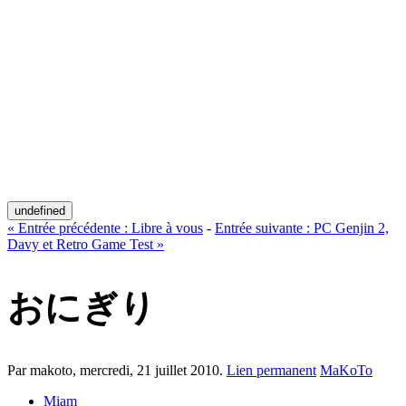
undefined
«
Entrée précédente :
Libre à vous
-
Entrée suivante :
PC Genjin 2,
Davy et Retro Game Test
»
おにぎり
Par makoto,
mercredi, 21 juillet 2010
.
Lien permanent
MaKoTo
Miam