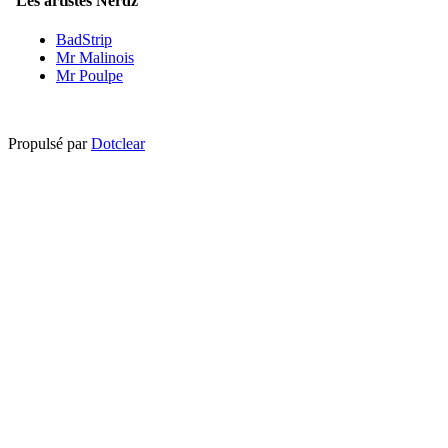
Les artistes Nerdz
BadStrip
Mr Malinois
Mr Poulpe
Propulsé par
Dotclear