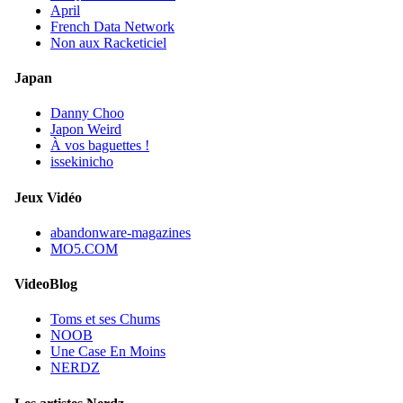
April
French Data Network
Non aux Racketiciel
Japan
Danny Choo
Japon Weird
À vos baguettes !
issekinicho
Jeux Vidéo
abandonware-magazines
MO5.COM
VideoBlog
Toms et ses Chums
NOOB
Une Case En Moins
NERDZ