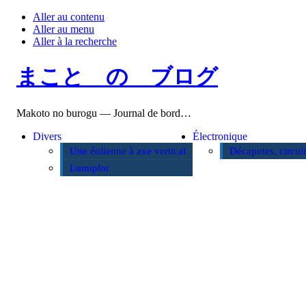
Aller au contenu
Aller au menu
Aller à la recherche
まこと の ブログ
Makoto no burogu — Journal de bord…
Divers
Électronique
Une éolienne à axe vertical
Décapotes, circui
Lumiplot