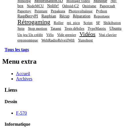
Modélisation3D
Musique
No-
Mmorpg
Montage vidéo
box
Nolife!
NodeMCU
Odroid-C2
Onirisme
Papercraft
Papertoy
Peinture
Pepakura
Photovoltaïque
Python
RaspBerryPI
Raspbian
Récup
Réparation
Reportage
Rétrogaming
Roller
rpi_pico
Script
SF
Shikibuton
Ubuntu
Spip
Stop motion
Tatami
Tests débiles
TypeMatrix
Vidéos
Un jeu Un crédit
Vélo
Vide grenier
Vrai clavier
ergonomique
WebRadioRéveilWifi
Yunohost
Tous les tags
Menu extra
Accueil
Archives
Liens
Dessin
F-570
Informatique