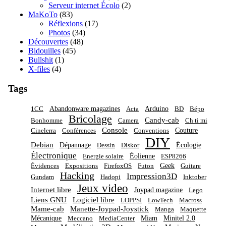
Serveur internet Écolo
(2)
MaKoTo
(83)
Réflexions
(17)
Photos
(34)
Découvertes
(48)
Bidouilles
(45)
Bullshit
(1)
X-files
(4)
Tags
Abandonware magazines
Arduino
1CC
Acta
BD
Bépo
Bricolage
Candy-cab
Bonhomme
Camera
Ch ti mi
Console
Couture
Cinelerra
Conférences
Conventions
DIY
Debian
Dépannage
Écologie
Dessin
Diskor
Électronique
Éolienne
Energie solaire
ESP8266
Geek
Évidences
Expositions
FirefoxOS
Futon
Guitare
Hacking
Impression3D
Gundam
Hadopi
Inktober
Jeux video
Internet libre
Joypad magazine
Lego
Liens GNU
Logiciel libre
LOPPSI
LowTech
Macross
Mame-cab
Manette-Joypad-Joystick
Manga
Maquette
Mécanique
Miam
Minitel 2.0
Meccano
MediaCenter