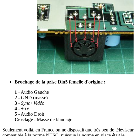
Brochage de la prise Din5 femelle d'origine :
1
- Audio Gauche
2
- GND (masse)
3
-
Sync+Vidéo
4
- +5V
5
- Audio Droit
Cerclage
- Masse de blindage
Seulement voilà, en France on ne disposait que très peu de téléviseur
compatible à la norme NTSC, puisque la norme en place était le