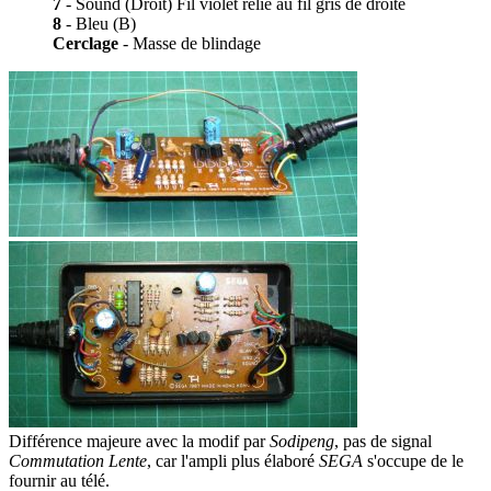
7
- Sound (Droit) Fil violet relié au fil gris de droite
8
- Bleu (B)
Cerclage
- Masse de blindage
Différence majeure avec la modif par
Sodipeng
, pas de signal
Commutation Lente
, car l'ampli plus élaboré
SEGA
s'occupe de le
fournir au télé.