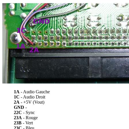
1A
- Audio Gauche
1C
- Audio Droit
2A
- +5V (Vout)
GND
-
22C
- Sync
23A
- Rouge
23B
- Vert
23C
- Bleu