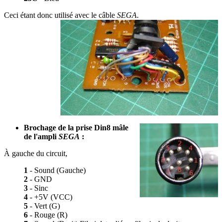
Ceci étant donc utilisé avec le câble
SEGA
.
Brochage de la prise Din8 mâle
de l'ampli
SEGA
:
À gauche du circuit,
1
- Sound (Gauche)
2
- GND
3
- Sinc
4
- +5V (VCC)
5
- Vert (G)
6
- Rouge (R)