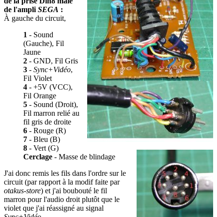
de la prise Din8 mâle
de l'ampli
SEGA
:
À gauche du circuit,
1
- Sound
(Gauche), Fil
Jaune
2
- GND, Fil Gris
3
-
Sync+Vidéo
,
Fil Violet
4
- +5V (VCC),
Fil Orange
5
- Sound (Droit),
Fil marron relié au
fil gris de droite
6
- Rouge (R)
7
- Bleu (B)
8
- Vert (G)
Cerclage
- Masse de blindage
J'ai donc remis les fils dans l'ordre sur le
circuit (par rapport à la modif faite par
otakus-store
) et j'ai boubouté le fil
marron pour l'audio droit plutôt que le
violet que j'ai réassigné au signal
Sync+Vidéo
.