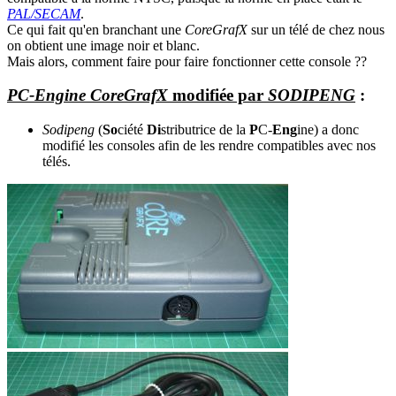
PAL/SECAM
.
Ce qui fait qu'en branchant une
CoreGrafX
sur un télé de chez nous
on obtient une image noir et blanc.
Mais alors, comment faire pour faire fonctionner cette console ??
PC-Engine CoreGrafX
modifiée par
SODIPENG
:
Sodipeng
(
So
ciété
Di
stributrice de la
P
C-
Eng
ine) a donc
modifié les consoles afin de les rendre compatibles avec nos
télés.