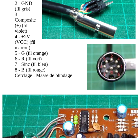
2 - GND
(fil gris)
3 -
Composite
(+) (fil
violet)
4 - +5V
(VCC) (fil
marron)
5 - G (fil orange)
6 - R (fil vert)
7 - Sinc (fil bleu)
8 - B (fil rouge)
Cerclage - Masse de blindage