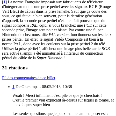
[
1
] La norme Française imposait aux fabriquants de téléviseur
d'intégrer au moins une prise péritel avec les signaux RGB (Rouge
Vert Bleu) de câblés dans la prise femelle. Sauf que ça coute des
sous, ce qui fait que bien souvent, pour la dernière génération
d'appareil, la seconde prise péritel n'était en fait pourvue que du
signal composite
PAL
. cqfd, si vous branchez une
PCE
sur cette
seconde prise, l'image sera noir et blanc. Par contre une Super
Nintendo de chez nous, dite
PAL version
, fonctionnera sur les deux
prises péritel. En effet, le signal Vidéo Composite est bien à la
norme PAL, donc avec les couleurs sur la prise péritel 2 du télé.
Utiliser la prise péritel 1 affichera une image plus belle car le
RGB
sera activé (l'ampli a été miniaturisé à l'intérieur du connecteur
péritel du câble de la
Super Nintendo
!
31 réactions
Fil des commentaires de ce billet
1
De Okerampa -
08/05/2013, 10:38
Woah ! Merci infiniment c'est pile ce que je cherchais !
C'est le premier vrai explicatif là-dessus sur lequel je tombe, et
tu expliques super bien.
Les seules questions que je peux maintenant me poser est :