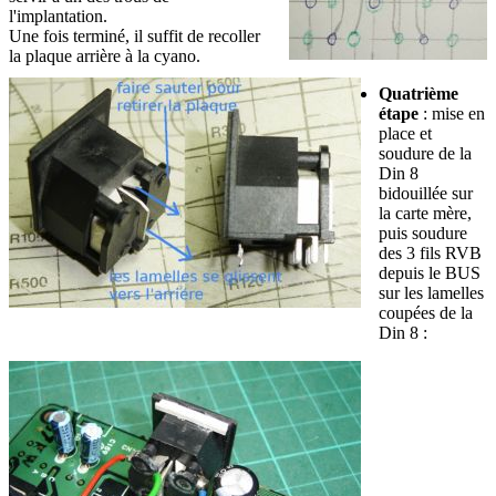
l'implantation.
Une fois terminé, il suffit de recoller
la plaque arrière à la cyano.
Quatrième
étape
: mise en
place et
soudure de la
Din 8
bidouillée sur
la carte mère,
puis soudure
des 3 fils RVB
depuis le BUS
sur les lamelles
coupées de la
Din 8 :