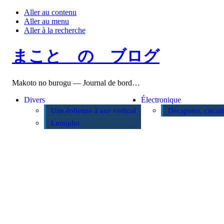
Aller au contenu
Aller au menu
Aller à la recherche
まこと の ブログ
Makoto no burogu — Journal de bord…
Divers
Électronique
Une éolienne à axe vertical
Décapotes, circui
Lumiplot