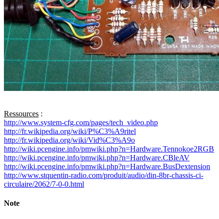
Ressources
:
http://www.system-cfg.com/pages/tech_video.php
http://fr.wikipedia.org/wiki/P%C3%A9ritel
http://fr.wikipedia.org/wiki/Vid%C3%A9o
http://wiki.pcengine.info/pmwiki.php?n=Hardware.Tennokoe2RGB
http://wiki.pcengine.info/pmwiki.php?n=Hardware.CBleAV
http://wiki.pcengine.info/pmwiki.php?n=Hardware.BusDextension
http://www.stquentin-radio.com/produit/audio/din-8br-chassis-ci-
circulaire/2062/7-0-0.html
Note