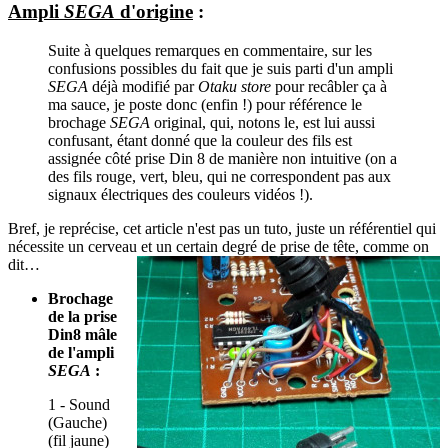
Ampli
SEGA
d'origine
:
Suite à quelques remarques en commentaire, sur les
confusions possibles du fait que je suis parti d'un ampli
SEGA
déjà modifié par
Otaku store
pour recâbler ça à
ma sauce, je poste donc (enfin !) pour référence le
brochage
SEGA
original, qui, notons le, est lui aussi
confusant, étant donné que la couleur des fils est
assignée côté prise Din 8 de manière non intuitive (on a
des fils rouge, vert, bleu, qui ne correspondent pas aux
signaux électriques des couleurs vidéos !).
Bref, je reprécise, cet article n'est pas un tuto, juste un référentiel qui
nécessite un cerveau et un certain degré de prise de tête, comme on
dit…
Brochage
de la prise
Din8 mâle
de l'ampli
SEGA
:
1 - Sound
(Gauche)
(fil jaune)