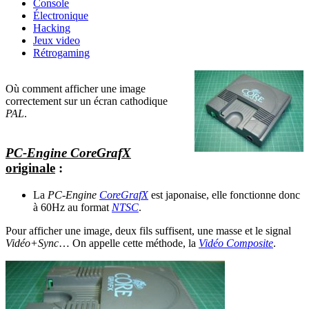
Console
Électronique
Hacking
Jeux video
Rétrogaming
Où comment afficher une image
correctement sur un écran cathodique
PAL
.
PC-Engine CoreGrafX
originale
:
La
PC-Engine
CoreGrafX
est japonaise, elle fonctionne donc
à 60Hz au format
NTSC
.
Pour afficher une image, deux fils suffisent, une masse et le signal
Vidéo+Sync
… On appelle cette méthode, la
Vidéo Composite
.