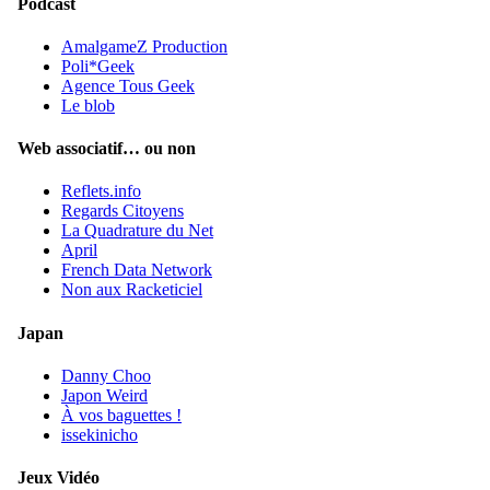
Podcast
AmalgameZ Production
Poli*Geek
Agence Tous Geek
Le blob
Web associatif… ou non
Reflets.info
Regards Citoyens
La Quadrature du Net
April
French Data Network
Non aux Racketiciel
Japan
Danny Choo
Japon Weird
À vos baguettes !
issekinicho
Jeux Vidéo