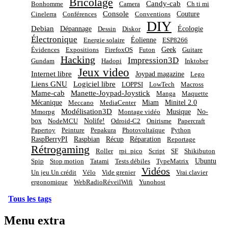
Bricolage
Candy-cab
Bonhomme
Camera
Ch ti mi
Console
Couture
Cinelerra
Conférences
Conventions
DIY
Debian
Dépannage
Écologie
Dessin
Diskor
Électronique
Éolienne
Energie solaire
ESP8266
Geek
Évidences
Expositions
FirefoxOS
Futon
Guitare
Hacking
Impression3D
Gundam
Hadopi
Inktober
Jeux video
Internet libre
Joypad magazine
Lego
Liens GNU
Logiciel libre
LOPPSI
LowTech
Macross
Mame-cab
Manette-Joypad-Joystick
Manga
Maquette
Mécanique
Miam
Minitel 2.0
Meccano
MediaCenter
Modélisation3D
Musique
No-
Mmorpg
Montage vidéo
box
Nolife!
NodeMCU
Odroid-C2
Onirisme
Papercraft
Papertoy
Peinture
Pepakura
Photovoltaïque
Python
RaspBerryPI
Raspbian
Récup
Réparation
Reportage
Rétrogaming
Roller
rpi_pico
Script
SF
Shikibuton
Ubuntu
Spip
Stop motion
Tatami
Tests débiles
TypeMatrix
Vidéos
Un jeu Un crédit
Vélo
Vide grenier
Vrai clavier
ergonomique
WebRadioRéveilWifi
Yunohost
Tous les tags
Menu extra