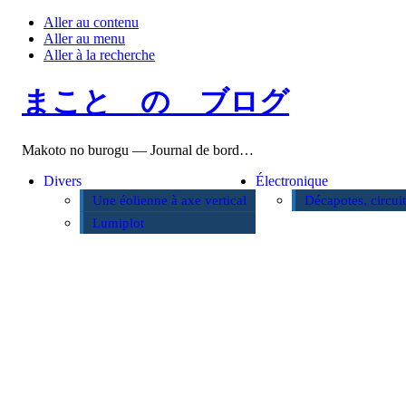
Aller au contenu
Aller au menu
Aller à la recherche
まこと の ブログ
Makoto no burogu — Journal de bord…
Divers
Électronique
Une éolienne à axe vertical
Décapotes, circui
Lumiplot