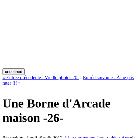
undefined
«
Entrée précédente :
Vieille photo -20-
-
Entrée suivante :
À ne pas
rater !!!
»
Une Borne d'Arcade
maison -26-
Par makoto,
lundi, 6 août 2012
.
Lien permanent
Jeux vidéo
›
Arcade