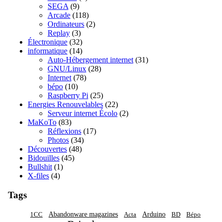
SEGA
(9)
Arcade
(118)
Ordinateurs
(2)
Replay
(3)
Électronique
(32)
informatique
(14)
Auto-Hébergement internet
(31)
GNU/Linux
(28)
Internet
(78)
bépo
(10)
Raspberry Pi
(25)
Energies Renouvelables
(22)
Serveur internet Écolo
(2)
MaKoTo
(83)
Réflexions
(17)
Photos
(34)
Découvertes
(48)
Bidouilles
(45)
Bullshit
(1)
X-files
(4)
Tags
Abandonware magazines
Arduino
1CC
Acta
BD
Bépo