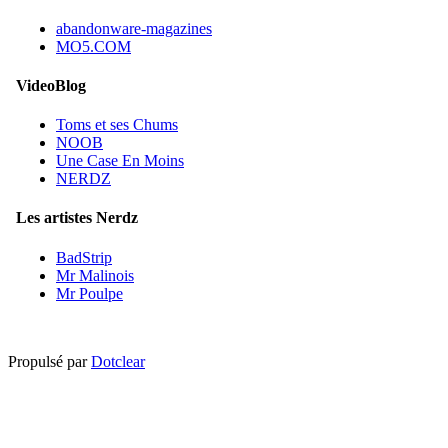
abandonware-magazines
MO5.COM
VideoBlog
Toms et ses Chums
NOOB
Une Case En Moins
NERDZ
Les artistes Nerdz
BadStrip
Mr Malinois
Mr Poulpe
Propulsé par
Dotclear