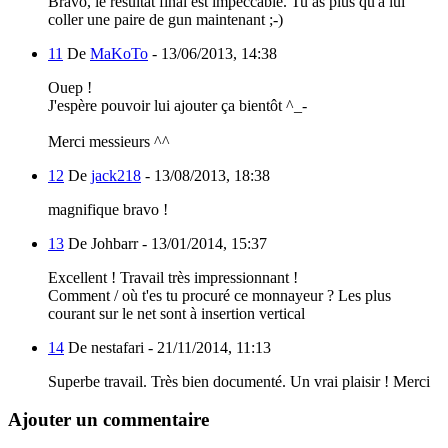
Bravo, le résultat final est impeccable. Tu as plus qu'à lui
coller une paire de gun maintenant ;-)
11
De
MaKoTo
-
13/06/2013, 14:38
Ouep !
J'espère pouvoir lui ajouter ça bientôt ^_-
Merci messieurs ^^
12
De
jack218
-
13/08/2013, 18:38
magnifique bravo !
13
De Johbarr -
13/01/2014, 15:37
Excellent ! Travail très impressionnant !
Comment / où t'es tu procuré ce monnayeur ? Les plus
courant sur le net sont à insertion vertical
14
De nestafari -
21/11/2014, 11:13
Superbe travail. Très bien documenté. Un vrai plaisir ! Merci
Ajouter un commentaire