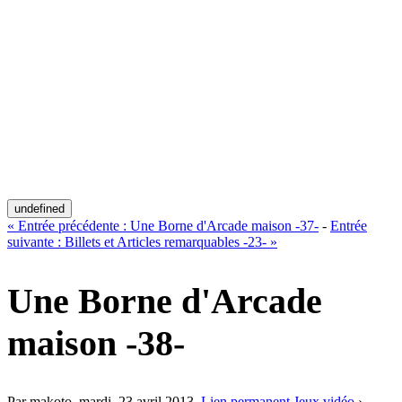
undefined
«
Entrée précédente :
Une Borne d'Arcade maison -37-
-
Entrée
suivante :
Billets et Articles remarquables -23-
»
Une Borne d'Arcade
maison -38-
Par makoto,
mardi, 23 avril 2013
.
Lien permanent
Jeux vidéo
›