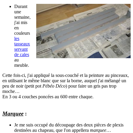
Durant
une
semaine,
j'ai mis
en
couleurs
les
tasseaux
servant
de cales
au
meuble.
Cette fois-ci, j'ai appliqué la sous-couché et la peinture au pinceaux,
en utilisant le même blanc que sur la borne, auquel j'ai mélangé un
peu de noir (petit pot
Pébéo Déco
) pour faire un gris pas trop
moche…
En 3 ou 4 couches poncées au 600 entre chaque.
Marquee
:
Je me suis occupé du découpage des deux pièces de plexis
destinées au chapeau, que l'on appellera
marquee
…