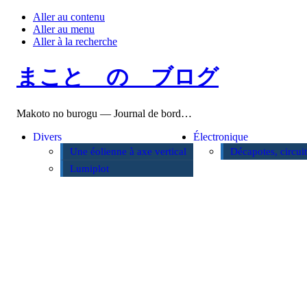
Aller au contenu
Aller au menu
Aller à la recherche
まこと の ブログ
Makoto no burogu — Journal de bord…
Divers
Électronique
Une éolienne à axe vertical
Décapotes, circui
Lumiplot