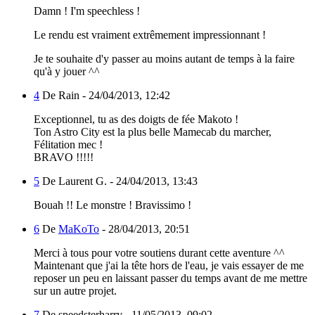
Damn ! I'm speechless !
Le rendu est vraiment extrêmement impressionnant !
Je te souhaite d'y passer au moins autant de temps à la faire
qu'à y jouer ^^
4
De Rain -
24/04/2013, 12:42
Exceptionnel, tu as des doigts de fée Makoto !
Ton Astro City est la plus belle Mamecab du marcher,
Félitation mec !
BRAVO !!!!!
5
De Laurent G. -
24/04/2013, 13:43
Bouah !! Le monstre ! Bravissimo !
6
De
MaKoTo
-
28/04/2013, 20:51
Merci à tous pour votre soutiens durant cette aventure ^^
Maintenant que j'ai la tête hors de l'eau, je vais essayer de me
reposer un peu en laissant passer du temps avant de me mettre
sur un autre projet.
7
De speedsterharry -
11/05/2013, 09:02