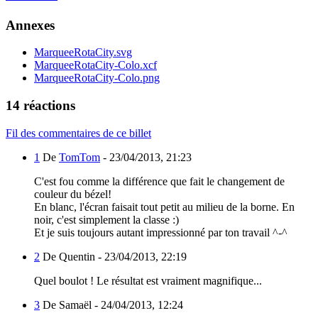
Annexes
MarqueeRotaCity.svg
MarqueeRotaCity-Colo.xcf
MarqueeRotaCity-Colo.png
14 réactions
Fil des commentaires de ce billet
1
De
TomTom
-
23/04/2013, 21:23
C'est fou comme la différence que fait le changement de
couleur du bézel!
En blanc, l'écran faisait tout petit au milieu de la borne. En
noir, c'est simplement la classe :)
Et je suis toujours autant impressionné par ton travail ^-^
2
De Quentin -
23/04/2013, 22:19
Quel boulot ! Le résultat est vraiment magnifique...
3
De Samaël -
24/04/2013, 12:24