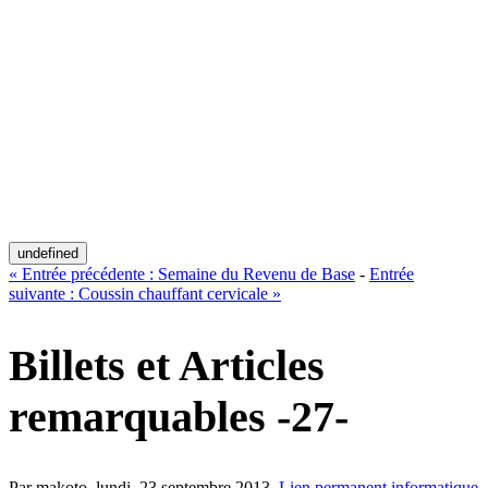
undefined
«
Entrée précédente :
Semaine du Revenu de Base
-
Entrée
suivante :
Coussin chauffant cervicale
»
Billets et Articles
remarquables -27-
Par makoto,
lundi, 23 septembre 2013
.
Lien permanent
informatique