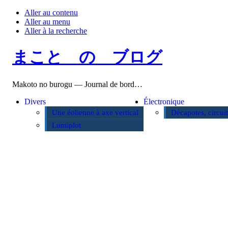
Aller au contenu
Aller au menu
Aller à la recherche
まこと の ブログ
Makoto no burogu — Journal de bord…
Divers
Électronique
Une éolienne à axe vertical
Décapotes, circui
Lumiplot