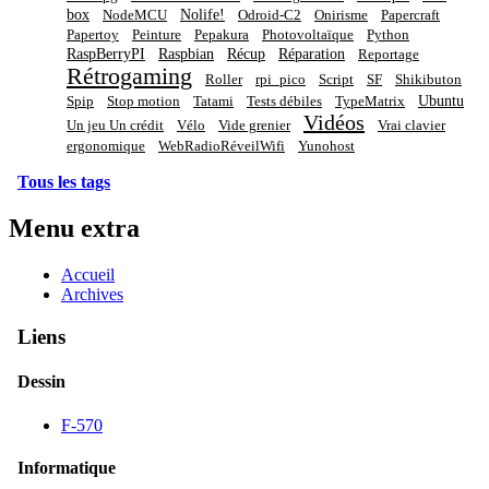
box
Nolife!
NodeMCU
Odroid-C2
Onirisme
Papercraft
Papertoy
Peinture
Pepakura
Photovoltaïque
Python
RaspBerryPI
Raspbian
Récup
Réparation
Reportage
Rétrogaming
Roller
rpi_pico
Script
SF
Shikibuton
Ubuntu
Spip
Stop motion
Tatami
Tests débiles
TypeMatrix
Vidéos
Un jeu Un crédit
Vélo
Vide grenier
Vrai clavier
ergonomique
WebRadioRéveilWifi
Yunohost
Tous les tags
Menu extra
Accueil
Archives
Liens
Dessin
F-570
Informatique