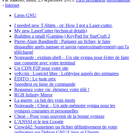
›
Internet
Liens GNU
I needed new T-Shirts - or: How I got a Laser-cutter.
My new LaserCutter (technical details)
Building a small (Gaming-) KeyPad for StarCraft 2
Pierre-Alain Bandinelli : Partager un fichier, le faire
disparaître après partage et savoir (approximativement) qui l'a
téléchargé
Noireaude : explain-shell – Un site sympa pour éviter de faire
une connerie avec votre terminal
Un CDN P2P pour votre site
yeKcim : Logiciel libre : Lobbying auprès des primaires
ÉDITO : Le juste prix
Speedtest en ligne de commande
Regagnez votre vie, éteignez votre télé !
RGB Infinity Mirror
La guerre, ça fait des vrais morts
Noireaude : Cheat – Un aide-mémoire sympa pour les
syntaxes courantes et personnelles
Cheat – Pour vous souvenir de la bonne syntaxe
L'ANSSI et le test Google
Crowd42: Supprimer un fichier définitivement de votre
ordinateur sur Debian GNU/Linux et Ubuntu