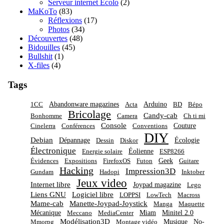
Serveur internet Écolo
(2)
MaKoTo
(83)
Réflexions
(17)
Photos
(34)
Découvertes
(48)
Bidouilles
(45)
Bullshit
(1)
X-files
(4)
Tags
Abandonware magazines
Arduino
1CC
Acta
BD
Bépo
Bricolage
Candy-cab
Bonhomme
Camera
Ch ti mi
Console
Couture
Cinelerra
Conférences
Conventions
DIY
Debian
Dépannage
Écologie
Dessin
Diskor
Électronique
Éolienne
Energie solaire
ESP8266
Geek
Évidences
Expositions
FirefoxOS
Futon
Guitare
Hacking
Impression3D
Gundam
Hadopi
Inktober
Jeux video
Internet libre
Joypad magazine
Lego
Liens GNU
Logiciel libre
LOPPSI
LowTech
Macross
Mame-cab
Manette-Joypad-Joystick
Manga
Maquette
Mécanique
Miam
Minitel 2.0
Meccano
MediaCenter
Modélisation3D
Musique
No-
Mmorpg
Montage vidéo