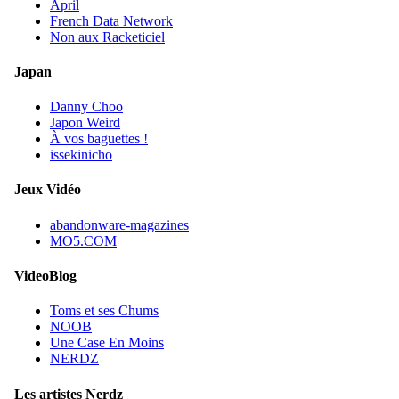
April
French Data Network
Non aux Racketiciel
Japan
Danny Choo
Japon Weird
À vos baguettes !
issekinicho
Jeux Vidéo
abandonware-magazines
MO5.COM
VideoBlog
Toms et ses Chums
NOOB
Une Case En Moins
NERDZ
Les artistes Nerdz