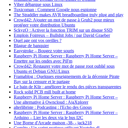
Viber débarque sous Linux
Tuxicoman : Comment Google nous espionne
The Straddler makes AVR breadboarding truly plug and play
Crowd42: Ajouter un mot de passe à Grub2 pour mieux
protéger votre distribution Ubuntu
SckyzO : Activer la fonction TRIM sur un disque SSD
Emplois Foirreux – Bullshit Jobs / par David Graeber
Quel age ont vos oreilles ?
Blague de banquier
Easystroke – Bougez votre souris
Raspberry Pi Home Server : Raspberry Pi Home Server –
Emettre sur les ondes avec PiFm
Crowd42: Restaurer votre mot de passe root oublié sous
Ubuntu et Debian GNU/Linux
Framablog : Quelques enseignements de la décennie Pirate
Bay sur la censure et le partage
Le bain de Klir : améliorer le rendu des pièces transparentes
Rock solid PCB mill built at home
Raspberry Pi Home Server : Raspberry Pi Home Server –
Une alternative à Owncloud : AjaXplorer
alterlibriste : Podcasting : l'Echo des Gnous
Raspberry Pi Home Server : Raspberry Pi Home Server –
Arduino – Lier les deux via le bus I2C
Une Borne d'Arcade maison -38- - jack218
Comète : Un script pratique utilisant Youtube-dl