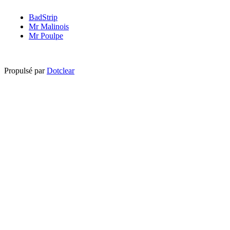
BadStrip
Mr Malinois
Mr Poulpe
Propulsé par
Dotclear