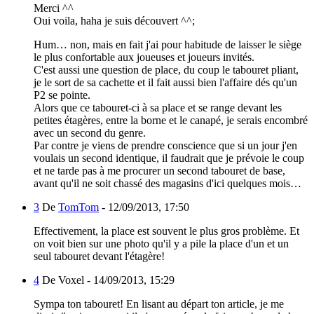
Merci ^^
Oui voila, haha je suis découvert ^^;
Hum… non, mais en fait j'ai pour habitude de laisser le siège
le plus confortable aux joueuses et joueurs invités.
C'est aussi une question de place, du coup le tabouret pliant,
je le sort de sa cachette et il fait aussi bien l'affaire dés qu'un
P2 se pointe.
Alors que ce tabouret-ci à sa place et se range devant les
petites étagères, entre la borne et le canapé, je serais encombré
avec un second du genre.
Par contre je viens de prendre conscience que si un jour j'en
voulais un second identique, il faudrait que je prévoie le coup
et ne tarde pas à me procurer un second tabouret de base,
avant qu'il ne soit chassé des magasins d'ici quelques mois…
3
De
TomTom
-
12/09/2013, 17:50
Effectivement, la place est souvent le plus gros problème. Et
on voit bien sur une photo qu'il y a pile la place d'un et un
seul tabouret devant l'étagère!
4
De Voxel -
14/09/2013, 15:29
Sympa ton tabouret! En lisant au départ ton article, je me