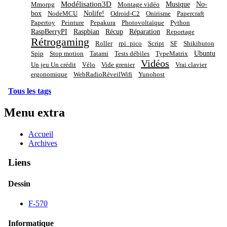
Modélisation3D
Musique
No-
Mmorpg
Montage vidéo
box
Nolife!
NodeMCU
Odroid-C2
Onirisme
Papercraft
Papertoy
Peinture
Pepakura
Photovoltaïque
Python
RaspBerryPI
Raspbian
Récup
Réparation
Reportage
Rétrogaming
Roller
rpi_pico
Script
SF
Shikibuton
Ubuntu
Spip
Stop motion
Tatami
Tests débiles
TypeMatrix
Vidéos
Un jeu Un crédit
Vélo
Vide grenier
Vrai clavier
ergonomique
WebRadioRéveilWifi
Yunohost
Tous les tags
Menu extra
Accueil
Archives
Liens
Dessin
F-570
Informatique