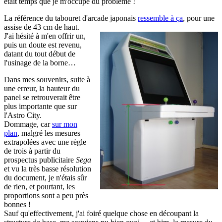
était temps que je m'occupe du problème !
La référence du tabouret d'arcade japonais
ressemble à ça
, pour une
assise de 43 cm de haut.
J'ai hésité à m'en offrir un,
puis un doute est revenu,
datant du tout début de
l'usinage de la borne…
Dans mes souvenirs, suite à
une erreur, la hauteur du
panel se retrouverait être
plus importante que sur
l'Astro City.
Dommage, car
sur mon
plan
, malgré les mesures
extrapolées avec une règle
de trois à partir du
prospectus publicitaire
Sega
et vu la très basse résolution
du document, je n'étais sûr
de rien, et pourtant, les
proportions sont a peu près
bonnes !
Sauf qu'effectivement, j'ai foiré quelque chose en découpant la