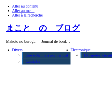
Aller au contenu
Aller au menu
Aller à la recherche
まこと の ブログ
Makoto no burogu — Journal de bord…
Divers
Électronique
Une éolienne à axe vertical
Décapotes, circui
Lumiplot