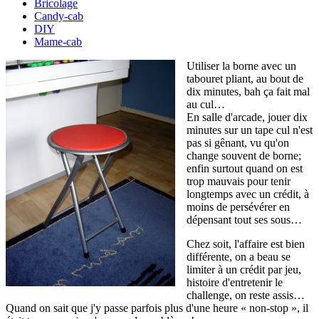
Bricolage
Candy-cab
DIY
Mame-cab
Utiliser la borne avec un
tabouret pliant, au bout de
dix minutes, bah ça fait mal
au cul…
En salle d'arcade, jouer dix
minutes sur un tape cul n'est
pas si gênant, vu qu'on
change souvent de borne;
enfin surtout quand on est
trop mauvais pour tenir
longtemps avec un crédit, à
moins de persévérer en
dépensant tout ses sous…
Chez soit, l'affaire est bien
différente, on a beau se
limiter à un crédit par jeu,
histoire d'entretenir le
challenge, on reste assis…
Quand on sait que j'y passe parfois plus d'une heure « non-stop », il