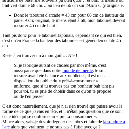
structure de base, me souviens pu bien quoi… et bim, la mesure du
trait vert donne 68 cm… au lieu de 66 cm sur l
'Astro City
originale.
Donc le tabouret d'arcade = 43 cm pour 66 cm de hauteur du
panel
Astro
original, le miens étant à 68, mon tabouret devrait
mesurer 45 cm de haut !
Tant pis donc pour le tabouret Japonais, cependant ce qui est bien,
c'est qu'en France la hauteur des tabourets est généralement de 45
cm.
Reste à en trouver un à mon goût… Aïe !
Si je fabrique autant de choses par moi même, c'est
aussi parce que dans notre
monde de merde
, le sur-
mesure ayant été balancé aux oubliettes, il est mis a
disposition du public du « prêt-à-consommer »
uniforme, que si tu trouves pas ton bonheur bah tant pis
pour toi, tu es prié de choisir dans ce qu'on te propose
ou de t'en passer.
C'est donc naturellement, que je n'ai rien trouvé qui puisse avoir la
forme de ce que j'avais en tête, et il n'était pas question que ce soit
cette idée qui se conforme au « prêt-à-consommer ».
Mince alors, vais-je devoir dégoter des tubes et faire de
la soudure à
l'arc
alors que vraiment je ne suis pas à l'aise avec ça ?