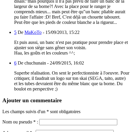
disais:"mais pourquoi il n'a pas prévu de faire un banc de la
largeur de sa borne?! Avec la place pour le ranger je
comprends mieux... mais peut être qu"un banc pliable aurait
pu faire l'affaire :D! Bref, C'est déjà un chouette tabouret.
Peut être que les pieds de couleur blanche a la rigueur...
5
De
MaKoTo
-
15/09/2013, 15:22
Et puis aussi, un banc n'est pas pratique pour prendre place et
ajuster son siège sans gêner son voisin.
Haa, les goûts et les couleurs ^^;
6
De chuchunain -
24/09/2015, 16:02
Superbe réalisation. On sent le perfectionniste à l'oeuvre. Pour
critiquer, il faudrait un logo sur ton skai (SEGA, taito, autre)
et les tubes devraient être du même blanc que ta borne. Du
boulot en perspective ;)
Ajouter un commentaire
Les champs suivis d'un * sont obligatoires
Nom ou pseudo
*
: