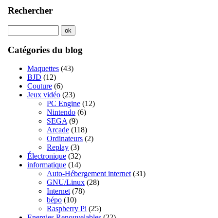
Rechercher
Catégories du blog
Maquettes
(43)
BJD
(12)
Couture
(6)
Jeux vidéo
(23)
PC Engine
(12)
Nintendo
(6)
SEGA
(9)
Arcade
(118)
Ordinateurs
(2)
Replay
(3)
Électronique
(32)
informatique
(14)
Auto-Hébergement internet
(31)
GNU/Linux
(28)
Internet
(78)
bépo
(10)
Raspberry Pi
(25)
Energies Renouvelables
(22)