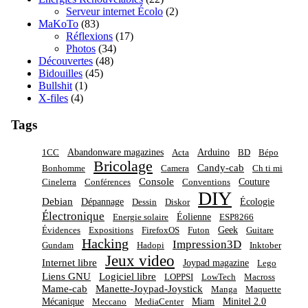
Serveur internet Écolo
(2)
MaKoTo
(83)
Réflexions
(17)
Photos
(34)
Découvertes
(48)
Bidouilles
(45)
Bullshit
(1)
X-files
(4)
Tags
Abandonware magazines
Arduino
1CC
Acta
BD
Bépo
Bricolage
Candy-cab
Bonhomme
Camera
Ch ti mi
Console
Couture
Cinelerra
Conférences
Conventions
DIY
Debian
Dépannage
Écologie
Dessin
Diskor
Électronique
Éolienne
Energie solaire
ESP8266
Geek
Évidences
Expositions
FirefoxOS
Futon
Guitare
Hacking
Impression3D
Gundam
Hadopi
Inktober
Jeux video
Internet libre
Joypad magazine
Lego
Liens GNU
Logiciel libre
LOPPSI
LowTech
Macross
Mame-cab
Manette-Joypad-Joystick
Manga
Maquette
Mécanique
Miam
Minitel 2.0
Meccano
MediaCenter