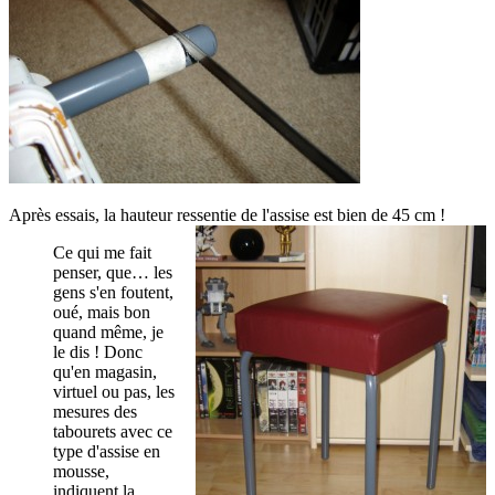
Après essais, la hauteur ressentie de l'assise est bien de 45 cm !
Ce qui me fait
penser, que… les
gens s'en foutent,
oué, mais bon
quand même, je
le dis ! Donc
qu'en magasin,
virtuel ou pas, les
mesures des
tabourets avec ce
type d'assise en
mousse,
indiquent la