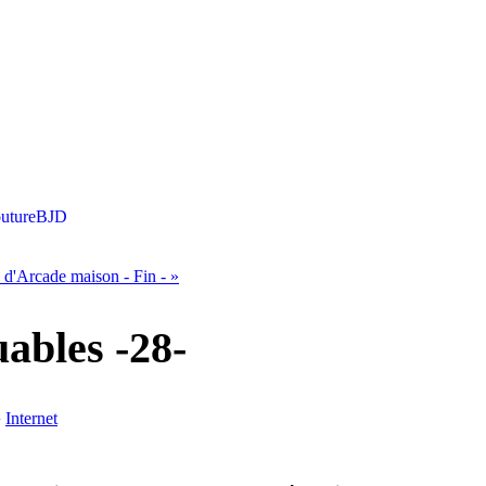
uture
BJD
d'Arcade maison - Fin -
»
uables -28-
›
Internet