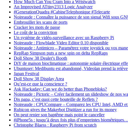
How Much Can You Cram Into a Wristwatch
An Improvised ATtiny2313 Logic Analyzer
#GenerationQuadra #CabineTelephonique #Telecarte
Noireaude : Connaître la puissance de son signal Wifi sous 
Embrouiller les scans de ports
Cracker les mots de passe
Le coût de la conviction
Un système de vidéo-surveillance avec un Raspberry Pi
Noireaude : Flowblade Video Editor 0.10 disponible
Noireaude : Antimicro – Paramétrez votre joystick ou vos manet
RepRap Simpson puts a new spin on delta RepRaps
Doll Show 38 Dealer's Booth
DiY de maison bioclimatique : autonomie solaire électrique effe
Ubuntuser: Medibuntu est abandonné, Videolan prend la relève
Japan Festival
Doll Show 38 Display Area
Qu’est-ce que la conscience ?
Ask Hackaday: Can we do better than Phonebloks?
Noireaude : Pictoric – Créer facilement un slideshow de nos 
Dis papa, c’est quoi cette bouteille de Reflets ?
Noireaude : CPUCompare – Comparez les CPU Intel, AMD et VI
Rubicon gives the Makerbot Digitizer a run for its money
On peut renier son baptême mais point le canceller
#iPhone5s : jusqu’à deux fois plus d’empreintes biométriques
Christophe Blaess : Raspberry Pi from scratch