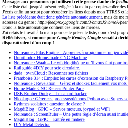
Messages aux personnes qui utilisent cette grosse daube de
feedb
Cette liste était jusqu'à présent rédigée à la main par copier-coller des l
J'écris enfin un script pour récupérer les liens depuis mon TTRSS et 
La liste précédente était donc générée automatiquement
, mais de me re
adresses du genre :
http://feedproxy.google.com/
3/omaxJSvbmeA/peer
Donc la liste automatique contient ces liens de merdes.
J'ai refais le travail à la main pour cette présente liste, donc c'est pr
Réfléchissez, si comme pour
Google Reader
,
Google
venait à décid
disparaîtraient d'un coup !
Noireaude : Pilas Engine – Apprenez à programmer un jeu vidé
Unorthodox Home-made CNC Machine
Noireaude : Waah – Le wiki/logithèque qu’il vous faut pour tr
Rail guide #DIY pour scie circulaire.
dada : ownCloud : Rescanner ses fichiers
Framboise 314 : Empilez les cartes d’extension du Raspberry P
Noireaude : Revelation – Gérez et stockez facilement vos mots
Home Made CNC Reuses Printer Parts
USB Rubber Ducky – Le canard hacker
Nicolargo : Gérer ces processus/démons Python avec Supervis
Rythmes scolaires : question de classe ?
MagdiBlog : GPIO – Servos moteurs, joypad et WiFi
Noireaude : ScreenRuler – Une petite règle d’écran aussi inutil
MagdiBlog : GPIO – Entrée en matière
DIY Metal Detector