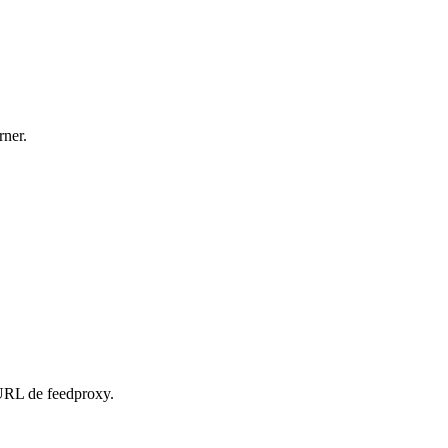
rner.
 URL de feedproxy.