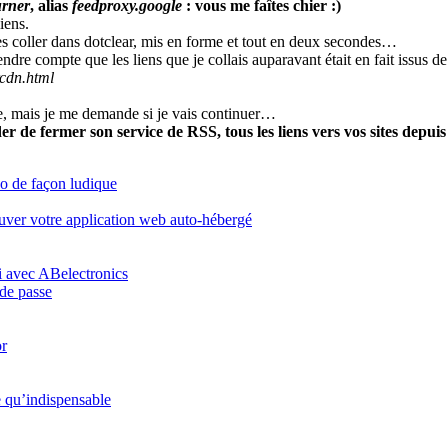
urner
, alias
feedproxy.google
: vous me faîtes chier :)
iens.
les coller dans dotclear, mis en forme et tout en deux secondes…
ndre compte que les liens que je collais auparavant était en fait issus d
cdn.html
opre, mais je me demande si je vais continuer…
er de fermer son service de RSS, tous les liens vers vos sites depui
o de façon ludique
ouver votre application web auto-hébergé
i avec ABelectronics
 de passe
or
e qu’indispensable