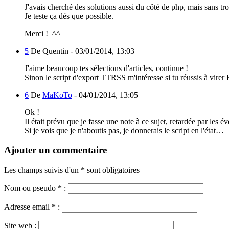
J'avais cherché des solutions aussi du côté de php, mais sans t
Je teste ça dés que possible.
Merci ! ^^
5
De Quentin -
03/01/2014, 13:03
J'aime beaucoup tes sélections d'articles, continue !
Sinon le script d'export TTRSS m'intéresse si tu réussis à virer
6
De
MaKoTo
-
04/01/2014, 13:05
Ok !
Il était prévu que je fasse une note à ce sujet, retardée par les é
Si je vois que je n'aboutis pas, je donnerais le script en l'état…
Ajouter un commentaire
Les champs suivis d'un * sont obligatoires
Nom ou pseudo
*
:
Adresse email
*
:
Site web :