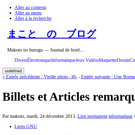
Aller au contenu
Aller au menu
Aller à la recherche
まこと の ブログ
Makoto no burogu — Journal de bord…
Divers
Électronique
Informatique
Jeux Vidéos
Maquette
Dessin
Co
undefined
«
Entrée précédente :
Vieille photo -30-
-
Entrée suivante :
Une Borne 
Billets et Articles remarq
Par makoto,
mardi, 24 décembre 2013
.
Lien permanent
informatique
Liens GNU