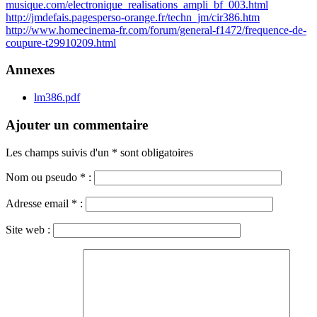
musique.com/electronique_realisations_ampli_bf_003.html
http://jmdefais.pagesperso-orange.fr/techn_jm/cir386.htm
http://www.homecinema-fr.com/forum/general-f1472/frequence-de-
coupure-t29910209.html
Annexes
lm386.pdf
Ajouter un commentaire
Les champs suivis d'un * sont obligatoires
Nom ou pseudo
*
:
Adresse email
*
:
Site web :