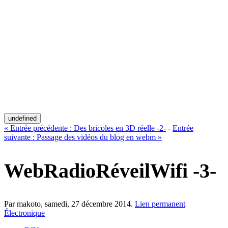
undefined
«
Entrée précédente :
Des bricoles en 3D réelle -2-
-
Entrée
suivante :
Passage des vidéos du blog en webm
»
WebRadioRéveilWifi -3-
Par makoto,
samedi, 27 décembre 2014
.
Lien permanent
Électronique