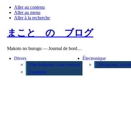
Aller au contenu
Aller au menu
Aller à la recherche
まこと の ブログ
Makoto no burogu — Journal de bord…
Divers
Électronique
Une éolienne à axe vertical
Décapotes, circui
Lumiplot