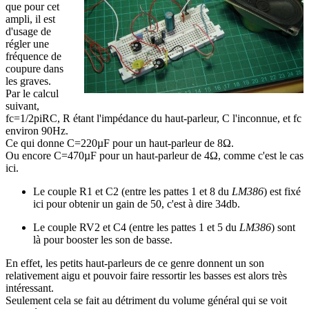
que pour cet
ampli, il est
d'usage de
régler une
fréquence de
coupure dans
les graves.
Par le calcul
suivant,
fc=1/2piRC, R étant l'impédance du haut-parleur, C l'inconnue, et fc
environ 90Hz.
Ce qui donne C=220µF pour un haut-parleur de 8Ω.
Ou encore C=470µF pour un haut-parleur de 4Ω, comme c'est le cas
ici.
Le couple R1 et C2 (entre les pattes 1 et 8 du
LM386
) est fixé
ici pour obtenir un gain de 50, c'est à dire 34db.
Le couple RV2 et C4 (entre les pattes 1 et 5 du
LM386
) sont
là pour booster les son de basse.
En effet, les petits haut-parleurs de ce genre donnent un son
relativement aigu et pouvoir faire ressortir les basses est alors très
intéressant.
Seulement cela se fait au détriment du volume général qui se voit