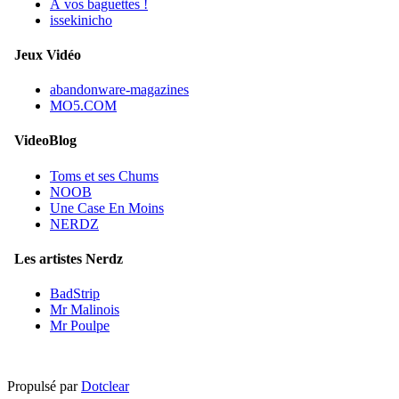
À vos baguettes !
issekinicho
Jeux Vidéo
abandonware-magazines
MO5.COM
VideoBlog
Toms et ses Chums
NOOB
Une Case En Moins
NERDZ
Les artistes Nerdz
BadStrip
Mr Malinois
Mr Poulpe
Propulsé par
Dotclear