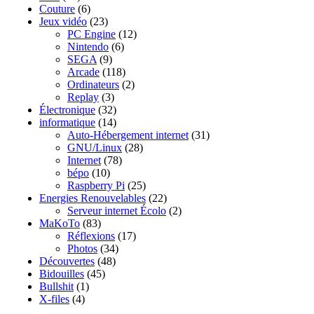
Couture
(6)
Jeux vidéo
(23)
PC Engine
(12)
Nintendo
(6)
SEGA
(9)
Arcade
(118)
Ordinateurs
(2)
Replay
(3)
Électronique
(32)
informatique
(14)
Auto-Hébergement internet
(31)
GNU/Linux
(28)
Internet
(78)
bépo
(10)
Raspberry Pi
(25)
Energies Renouvelables
(22)
Serveur internet Écolo
(2)
MaKoTo
(83)
Réflexions
(17)
Photos
(34)
Découvertes
(48)
Bidouilles
(45)
Bullshit
(1)
X-files
(4)