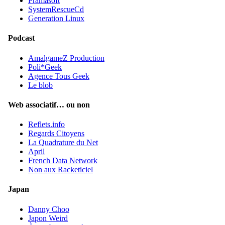
Framasoft
SystemRescueCd
Generation Linux
Podcast
AmalgameZ Production
Poli*Geek
Agence Tous Geek
Le blob
Web associatif… ou non
Reflets.info
Regards Citoyens
La Quadrature du Net
April
French Data Network
Non aux Racketiciel
Japan
Danny Choo
Japon Weird