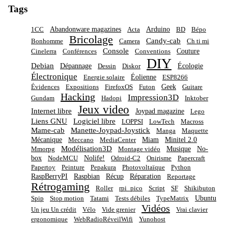
Tags
Abandonware magazines
Arduino
1CC
Acta
BD
Bépo
Bricolage
Candy-cab
Bonhomme
Camera
Ch ti mi
Console
Couture
Cinelerra
Conférences
Conventions
DIY
Debian
Dépannage
Écologie
Dessin
Diskor
Électronique
Éolienne
Energie solaire
ESP8266
Geek
Évidences
Expositions
FirefoxOS
Futon
Guitare
Hacking
Impression3D
Gundam
Hadopi
Inktober
Jeux video
Internet libre
Joypad magazine
Lego
Liens GNU
Logiciel libre
LOPPSI
LowTech
Macross
Mame-cab
Manette-Joypad-Joystick
Manga
Maquette
Mécanique
Miam
Minitel 2.0
Meccano
MediaCenter
Modélisation3D
Musique
No-
Mmorpg
Montage vidéo
box
Nolife!
NodeMCU
Odroid-C2
Onirisme
Papercraft
Papertoy
Peinture
Pepakura
Photovoltaïque
Python
RaspBerryPI
Raspbian
Récup
Réparation
Reportage
Rétrogaming
Roller
rpi_pico
Script
SF
Shikibuton
Ubuntu
Spip
Stop motion
Tatami
Tests débiles
TypeMatrix
Vidéos
Un jeu Un crédit
Vélo
Vide grenier
Vrai clavier
ergonomique
WebRadioRéveilWifi
Yunohost