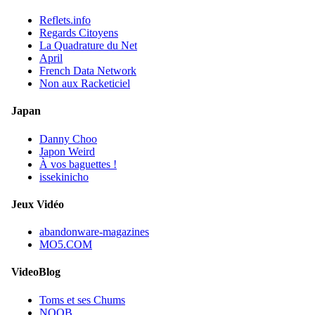
Reflets.info
Regards Citoyens
La Quadrature du Net
April
French Data Network
Non aux Racketiciel
Japan
Danny Choo
Japon Weird
À vos baguettes !
issekinicho
Jeux Vidéo
abandonware-magazines
MO5.COM
VideoBlog
Toms et ses Chums
NOOB