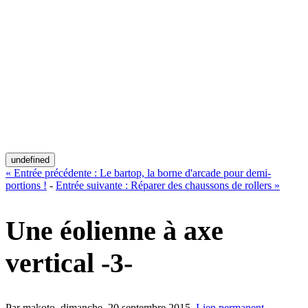
undefined
«
Entrée précédente :
Le bartop, la borne d'arcade pour demi-
portions !
-
Entrée suivante :
Réparer des chaussons de rollers
»
Une éolienne à axe
vertical -3-
Par makoto,
dimanche, 20 septembre 2015
.
Lien permanent