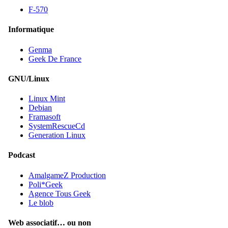
F-570
Informatique
Genma
Geek De France
GNU/Linux
Linux Mint
Debian
Framasoft
SystemRescueCd
Generation Linux
Podcast
AmalgameZ Production
Poli*Geek
Agence Tous Geek
Le blob
Web associatif… ou non