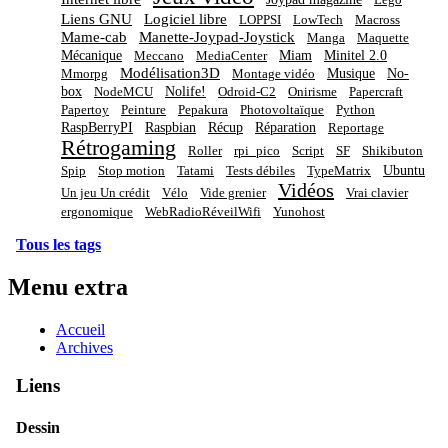
Liens GNU
Logiciel libre
LOPPSI
LowTech
Macross
Mame-cab
Manette-Joypad-Joystick
Manga
Maquette
Mécanique
Miam
Minitel 2.0
Meccano
MediaCenter
Modélisation3D
Musique
No-
Mmorpg
Montage vidéo
box
Nolife!
NodeMCU
Odroid-C2
Onirisme
Papercraft
Papertoy
Peinture
Pepakura
Photovoltaïque
Python
RaspBerryPI
Raspbian
Récup
Réparation
Reportage
Rétrogaming
Roller
rpi_pico
Script
SF
Shikibuton
Ubuntu
Spip
Stop motion
Tatami
Tests débiles
TypeMatrix
Vidéos
Un jeu Un crédit
Vélo
Vide grenier
Vrai clavier
ergonomique
WebRadioRéveilWifi
Yunohost
Tous les tags
Menu extra
Accueil
Archives
Liens
Dessin