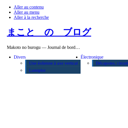
Aller au contenu
Aller au menu
Aller à la recherche
まこと の ブログ
Makoto no burogu — Journal de bord…
Divers
Électronique
Une éolienne à axe vertical
Décapotes, circui
Lumiplot