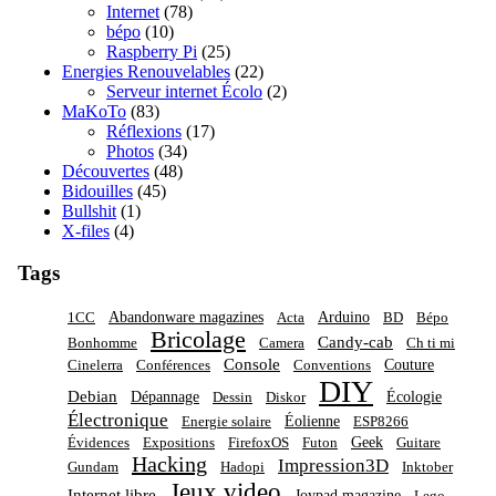
Internet
(78)
bépo
(10)
Raspberry Pi
(25)
Energies Renouvelables
(22)
Serveur internet Écolo
(2)
MaKoTo
(83)
Réflexions
(17)
Photos
(34)
Découvertes
(48)
Bidouilles
(45)
Bullshit
(1)
X-files
(4)
Tags
Abandonware magazines
Arduino
1CC
Acta
BD
Bépo
Bricolage
Candy-cab
Bonhomme
Camera
Ch ti mi
Console
Couture
Cinelerra
Conférences
Conventions
DIY
Debian
Dépannage
Écologie
Dessin
Diskor
Électronique
Éolienne
Energie solaire
ESP8266
Geek
Évidences
Expositions
FirefoxOS
Futon
Guitare
Hacking
Impression3D
Gundam
Hadopi
Inktober
Jeux video
Internet libre
Joypad magazine
Lego