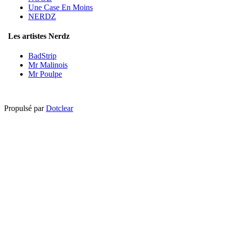
Une Case En Moins
NERDZ
Les artistes Nerdz
BadStrip
Mr Malinois
Mr Poulpe
Propulsé par
Dotclear