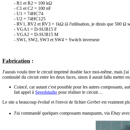
- R1 et R2 = 100 kΩ
- C1 et C2 = 100 nF
- U1 = 74HC74
- U2 = 74HC125
- RV1, RV2 et RV3 = 1kΩ (à l'utilisation, je dirais que 500 Ω ser
- VGA1 = D-SUB15 F
- VGA2 = D-SUB15 M
- SW1, SW2, SW3 et SW4 = Switch inverseur
Fabrication
:
J'aurais voulu tirer le circuit imprimé double face moi-même, mais j'ai
continuité du circuit entre les deux faces, sinon il aurait fallu mettre e
Coincé, car autant c'est possible pour les autres composants, aut
fait appel à
Seeedstudio
pour réaliser le circuit…
Le site a beaucoup évolué et l'envoi de fichier
Gerber
est vraiment plus
J'ai commandé quelques composants manquants, via
Ebay
avec 