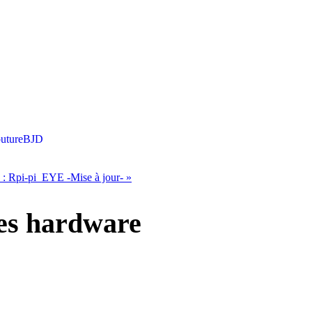
uture
BJD
 :
Rpi-pi_EYE -Mise à jour-
»
nes hardware