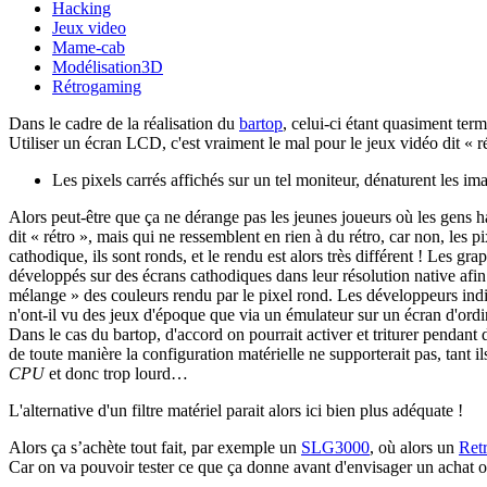
Hacking
Jeux video
Mame-cab
Modélisation3D
Rétrogaming
Dans le cadre de la réalisation du
bartop
, celui-ci étant quasiment term
Utiliser un écran LCD, c'est vraiment le mal pour le jeux vidéo dit « ré
Les pixels carrés affichés sur un tel moniteur, dénaturent les im
Alors peut-être que ça ne dérange pas les jeunes joueurs où les gens 
dit « rétro », mais qui ne ressemblent en rien à du rétro, car non, les p
cathodique, ils sont ronds, et le rendu est alors très différent ! Les gr
développés sur des écrans cathodiques dans leur résolution native afin
mélange » des couleurs rendu par le pixel rond. Les développeurs indi
n'ont-il vu des jeux d'époque que via un émulateur sur un écran d'ordi
Dans le cas du bartop, d'accord on pourrait activer et triturer pendant d
de toute manière la configuration matérielle ne supporterait pas, tant 
CPU
et donc trop lourd…
L'alternative d'un filtre matériel parait alors ici bien plus adéquate !
Alors ça s’achète tout fait, par exemple un
SLG3000
, où alors un
Ret
Car on va pouvoir tester ce que ça donne avant d'envisager un achat o