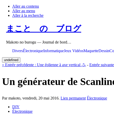
Aller au contenu
Aller au menu
Aller à la recherche
まこと の ブログ
Makoto no burogu — Journal de bord…
Divers
Électronique
Informatique
Jeux Vidéos
Maquette
Dessin
Co
undefined
«
Entrée précédente :
Une éolienne à axe vertical -5-
-
Entrée suivante
Un générateur de Scanli
Par makoto,
vendredi, 20 mai 2016
.
Lien permanent
Électronique
DIY
Électronique