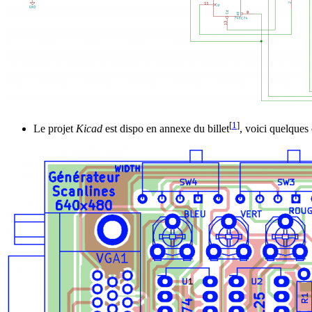
[
1
]
Le projet
Kicad
est dispo en annexe du billet
, voici quelques 