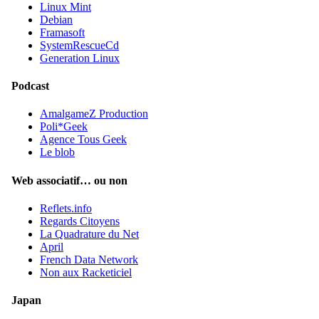
Linux Mint
Debian
Framasoft
SystemRescueCd
Generation Linux
Podcast
AmalgameZ Production
Poli*Geek
Agence Tous Geek
Le blob
Web associatif… ou non
Reflets.info
Regards Citoyens
La Quadrature du Net
April
French Data Network
Non aux Racketiciel
Japan