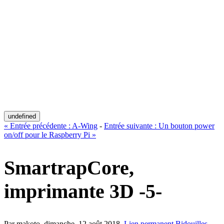
undefined
«
Entrée précédente :
A-Wing
-
Entrée suivante :
Un bouton power
on/off pour le Raspberry Pi
»
SmartrapCore,
imprimante 3D -5-
Par makoto,
dimanche, 12 août 2018
.
Lien permanent
Bidouilles