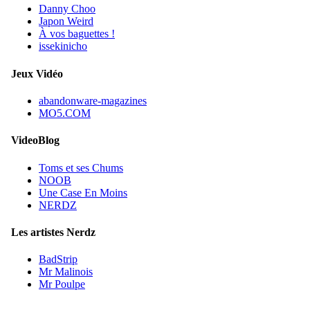
Danny Choo
Japon Weird
À vos baguettes !
issekinicho
Jeux Vidéo
abandonware-magazines
MO5.COM
VideoBlog
Toms et ses Chums
NOOB
Une Case En Moins
NERDZ
Les artistes Nerdz
BadStrip
Mr Malinois
Mr Poulpe