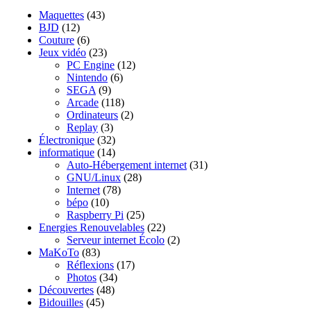
Maquettes
(43)
BJD
(12)
Couture
(6)
Jeux vidéo
(23)
PC Engine
(12)
Nintendo
(6)
SEGA
(9)
Arcade
(118)
Ordinateurs
(2)
Replay
(3)
Électronique
(32)
informatique
(14)
Auto-Hébergement internet
(31)
GNU/Linux
(28)
Internet
(78)
bépo
(10)
Raspberry Pi
(25)
Energies Renouvelables
(22)
Serveur internet Écolo
(2)
MaKoTo
(83)
Réflexions
(17)
Photos
(34)
Découvertes
(48)
Bidouilles
(45)