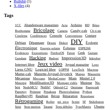
Bullshit
(1)
X-files
(4)
Tags
Abandonware magazines
Arduino
1CC
Acta
BD
Bépo
Bricolage
Candy-cab
Bonhomme
Camera
Ch ti mi
Console
Couture
Cinelerra
Conférences
Conventions
DIY
Debian
Dépannage
Écologie
Dessin
Diskor
Électronique
Éolienne
Energie solaire
ESP8266
Geek
Évidences
Expositions
FirefoxOS
Futon
Guitare
Hacking
Impression3D
Gundam
Hadopi
Inktober
Jeux video
Internet libre
Joypad magazine
Lego
Liens GNU
Logiciel libre
LOPPSI
LowTech
Macross
Mame-cab
Manette-Joypad-Joystick
Manga
Maquette
Mécanique
Miam
Minitel 2.0
Meccano
MediaCenter
Modélisation3D
Musique
No-
Mmorpg
Montage vidéo
box
Nolife!
NodeMCU
Odroid-C2
Onirisme
Papercraft
Papertoy
Peinture
Pepakura
Photovoltaïque
Python
RaspBerryPI
Raspbian
Récup
Réparation
Reportage
Rétrogaming
Roller
rpi_pico
Script
SF
Shikibuton
Ubuntu
Spip
Stop motion
Tatami
Tests débiles
TypeMatrix