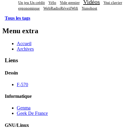
Vidéos
Un jeu Un crédit
Vélo
Vide grenier
Vrai clavier
ergonomique
WebRadioRéveilWifi
Yunohost
Tous les tags
Menu extra
Accueil
Archives
Liens
Dessin
F-570
Informatique
Genma
Geek De France
GNU/Linux