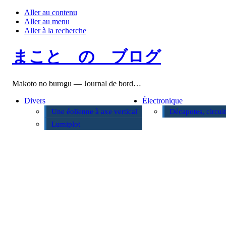
Aller au contenu
Aller au menu
Aller à la recherche
まこと の ブログ
Makoto no burogu — Journal de bord…
Divers
Électronique
Une éolienne à axe vertical
Décapotes, circui
Lumiplot