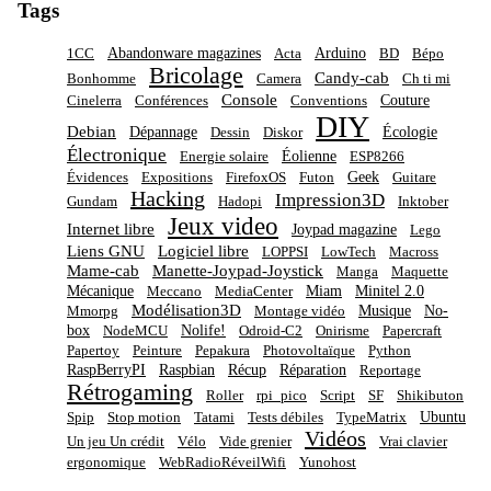
Tags
Abandonware magazines
Arduino
1CC
Acta
BD
Bépo
Bricolage
Candy-cab
Bonhomme
Camera
Ch ti mi
Console
Couture
Cinelerra
Conférences
Conventions
DIY
Debian
Dépannage
Écologie
Dessin
Diskor
Électronique
Éolienne
Energie solaire
ESP8266
Geek
Évidences
Expositions
FirefoxOS
Futon
Guitare
Hacking
Impression3D
Gundam
Hadopi
Inktober
Jeux video
Internet libre
Joypad magazine
Lego
Liens GNU
Logiciel libre
LOPPSI
LowTech
Macross
Mame-cab
Manette-Joypad-Joystick
Manga
Maquette
Mécanique
Miam
Minitel 2.0
Meccano
MediaCenter
Modélisation3D
Musique
No-
Mmorpg
Montage vidéo
box
Nolife!
NodeMCU
Odroid-C2
Onirisme
Papercraft
Papertoy
Peinture
Pepakura
Photovoltaïque
Python
RaspBerryPI
Raspbian
Récup
Réparation
Reportage
Rétrogaming
Roller
rpi_pico
Script
SF
Shikibuton
Ubuntu
Spip
Stop motion
Tatami
Tests débiles
TypeMatrix
Vidéos
Un jeu Un crédit
Vélo
Vide grenier
Vrai clavier
ergonomique
WebRadioRéveilWifi
Yunohost