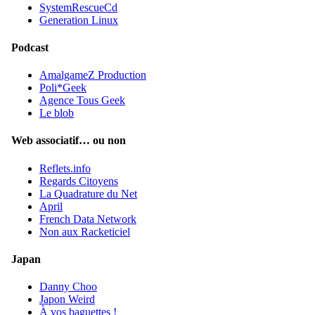
SystemRescueCd
Generation Linux
Podcast
AmalgameZ Production
Poli*Geek
Agence Tous Geek
Le blob
Web associatif… ou non
Reflets.info
Regards Citoyens
La Quadrature du Net
April
French Data Network
Non aux Racketiciel
Japan
Danny Choo
Japon Weird
À vos baguettes !