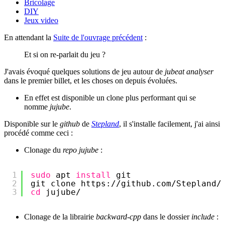
Bricolage
DIY
Jeux video
En attendant la
Suite de l'ouvrage précédent
:
Et si on re-parlait du jeu ?
J'avais évoqué quelques solutions de jeu autour de
jubeat analyser
dans le premier billet, et les choses on depuis évoluées.
En effet est disponible un clone plus performant qui se
nomme
jujube
.
Disponible sur le
github
de
Stepland
, il s'installe facilement, j'ai ainsi
procédé comme ceci :
Clonage du
repo jujube
:
1
sudo
apt 
install
git
2
git clone https:
//github
.com
/Stepland/
3
cd
jujube/
Clonage de la librairie
backward-cpp
dans le dossier
include
: