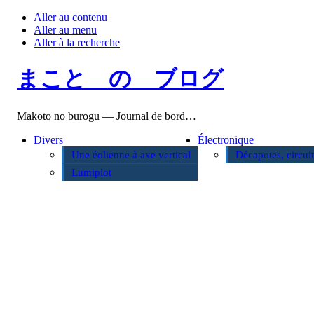
Aller au contenu
Aller au menu
Aller à la recherche
まこと の ブログ
Makoto no burogu — Journal de bord…
Divers
Électronique
Une éolienne à axe vertical
Décapotes, circui
Lumiplot