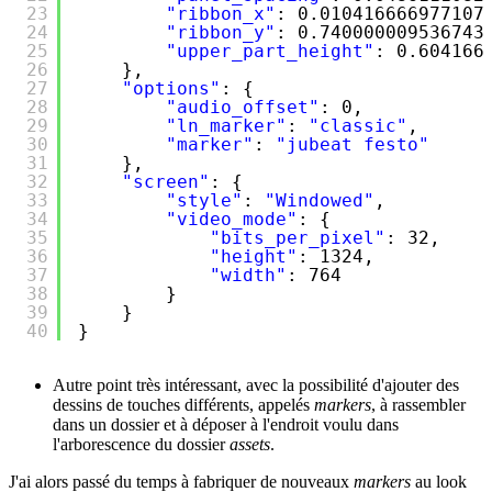
23
"ribbon_x"
: 0.010416666977107
24
"ribbon_y"
: 0.740000009536743
25
"upper_part_height"
: 0.604166
26
},
27
"options"
: {
28
"audio_offset"
: 0,
29
"ln_marker"
: 
"classic"
,
30
"marker"
: 
"jubeat festo"
31
},
32
"screen"
: {
33
"style"
: 
"Windowed"
,
34
"video_mode"
: {
35
"bits_per_pixel"
: 32,
36
"height"
: 1324,
37
"width"
: 764
38
}
39
}
40
}
Autre point très intéressant, avec la possibilité d'ajouter des
dessins de touches différents, appelés
markers
, à rassembler
dans un dossier et à déposer à l'endroit voulu dans
l'arborescence du dossier
assets
.
J'ai alors passé du temps à fabriquer de nouveaux
markers
au look