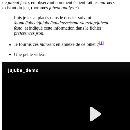
de
jubeat festo
, en observant comment étaient fait les
markers
existant du jeu, (nommés
jubeat analyser
)
Puis je les ai placés dans le dossier suivant :
/home/jubeat/jujube/build/assets/markers/tap/jubeat
festo
, et indiqué cette information dans le fichier
preferences.json
.
[
1
]
Je fournis ces
markers
en annexe de ce billet :)
Une petite vidéo :