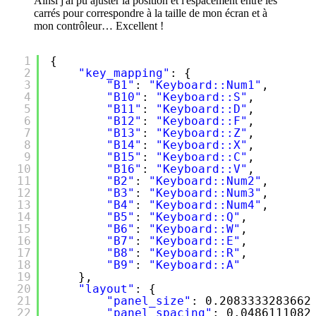
Ainsi j'ai pu ajuster la position et l'espacement entre les
carrés pour correspondre à la taille de mon écran et à
mon contrôleur… Excellent !
1
{
2
"key_mapping"
: {
3
"B1"
: 
"Keyboard::Num1"
,
4
"B10"
: 
"Keyboard::S"
,
5
"B11"
: 
"Keyboard::D"
,
6
"B12"
: 
"Keyboard::F"
,
7
"B13"
: 
"Keyboard::Z"
,
8
"B14"
: 
"Keyboard::X"
,
9
"B15"
: 
"Keyboard::C"
,
10
"B16"
: 
"Keyboard::V"
,
11
"B2"
: 
"Keyboard::Num2"
,
12
"B3"
: 
"Keyboard::Num3"
,
13
"B4"
: 
"Keyboard::Num4"
,
14
"B5"
: 
"Keyboard::Q"
,
15
"B6"
: 
"Keyboard::W"
,
16
"B7"
: 
"Keyboard::E"
,
17
"B8"
: 
"Keyboard::R"
,
18
"B9"
: 
"Keyboard::A"
19
},
20
"layout"
: {
21
"panel_size"
: 0.2083333283662
22
"panel_spacing"
: 0.0486111082