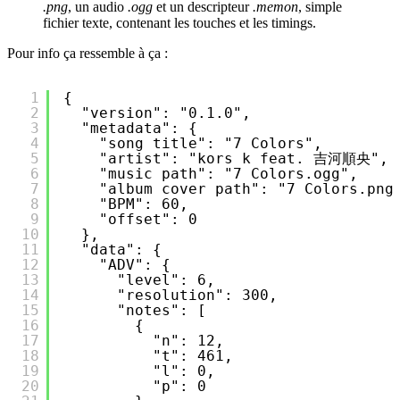
.png
, un audio
.ogg
et un descripteur
.memon
, simple
fichier texte, contenant les touches et les timings.
Pour info ça ressemble à ça :
1
{
2
"version": "0.1.0",
3
"metadata": {
4
"song title": "7 Colors",
5
"artist": "kors k feat. 吉河順央",
6
"music path": "7 Colors.ogg",
7
"album cover path": "7 Colors.png
8
"BPM": 60,
9
"offset": 0
10
},
11
"data": {
12
"ADV": {
13
"level": 6,
14
"resolution": 300,
15
"notes": [
16
{
17
"n": 12,
18
"t": 461,
19
"l": 0,
20
"p": 0