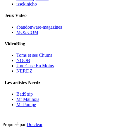
issekinicho
Jeux Vidéo
abandonware-magazines
MO5.COM
VideoBlog
Toms et ses Chums
NOOB
Une Case En Moins
NERDZ
Les artistes Nerdz
BadStrip
Mr Malinois
Mr Poulpe
Propulsé par
Dotclear