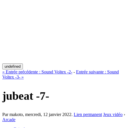
undefined
«
Entrée précédente :
Sound Voltex -2-
-
Entrée suivante :
Sound
Voltex -3-
»
jubeat -7-
Par makoto,
mercredi, 12 janvier 2022
.
Lien permanent
Jeux vidéo
›
Arcade