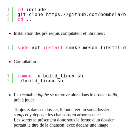
1
cd
include
2
git clone https:
//github
.com
/bombela/b
3
cd
..
Installation des pré-requis compilateur et librairies :
1
sudo
apt 
install
cmake meson libsfml-d
Compilation :
1
chmod
+x build_linux.sh
2
.
/build_linux
.sh
L'exécutable
jujube
se retrouve alors dans le dossier
build
,
prêt à jouer.
Toujours dans ce dossier, il faut créer un sous-dossier
songs
et y déposer les chansons en arborescence.
Les
songs
se présentent donc sous la forme d'un dossier
portant le titre de la chanson, avec dedans une image