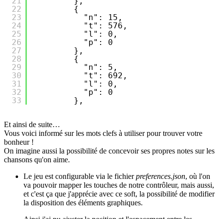
21
},
22
{
23
"n": 15,
24
"t": 576,
25
"l": 0,
26
"p": 0
27
},
28
{
29
"n": 5,
30
"t": 692,
31
"l": 0,
32
"p": 0
33
},
Et ainsi de suite…
Vous voici informé sur les mots clefs à utiliser pour trouver votre
bonheur !
On imagine aussi la possibilité de concevoir ses propres notes sur les
chansons qu'on aime.
Le jeu est configurable via le fichier
preferences.json
, où l'on
va pouvoir mapper les touches de notre contrôleur, mais aussi,
et c'est ça que j'apprécie avec ce soft, la possibilité de modifier
la disposition des éléments graphiques.