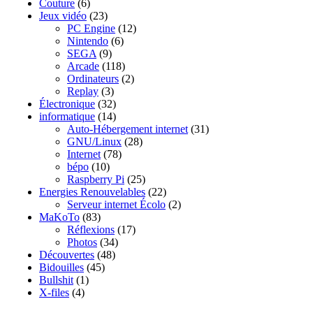
Couture
(6)
Jeux vidéo
(23)
PC Engine
(12)
Nintendo
(6)
SEGA
(9)
Arcade
(118)
Ordinateurs
(2)
Replay
(3)
Électronique
(32)
informatique
(14)
Auto-Hébergement internet
(31)
GNU/Linux
(28)
Internet
(78)
bépo
(10)
Raspberry Pi
(25)
Energies Renouvelables
(22)
Serveur internet Écolo
(2)
MaKoTo
(83)
Réflexions
(17)
Photos
(34)
Découvertes
(48)
Bidouilles
(45)
Bullshit
(1)
X-files
(4)