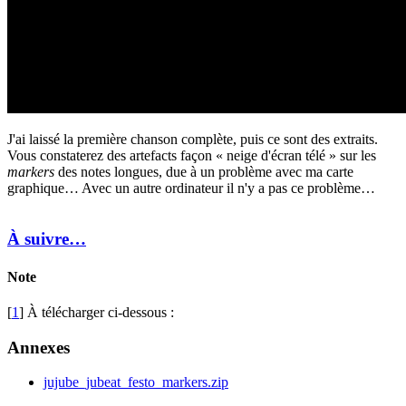
J'ai laissé la première chanson complète, puis ce sont des extraits.
Vous constaterez des artefacts façon « neige d'écran télé » sur les
markers
des notes longues, due à un problème avec ma carte
graphique… Avec un autre ordinateur il n'y a pas ce problème…
À suivre…
Note
[
1
] À télécharger ci-dessous :
Annexes
jujube_jubeat_festo_markers.zip