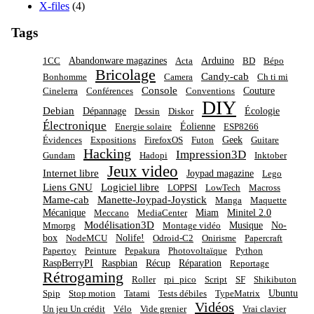
X-files
(4)
Tags
Abandonware magazines
Arduino
1CC
Acta
BD
Bépo
Bricolage
Candy-cab
Bonhomme
Camera
Ch ti mi
Console
Couture
Cinelerra
Conférences
Conventions
DIY
Debian
Dépannage
Écologie
Dessin
Diskor
Électronique
Éolienne
Energie solaire
ESP8266
Geek
Évidences
Expositions
FirefoxOS
Futon
Guitare
Hacking
Impression3D
Gundam
Hadopi
Inktober
Jeux video
Internet libre
Joypad magazine
Lego
Liens GNU
Logiciel libre
LOPPSI
LowTech
Macross
Mame-cab
Manette-Joypad-Joystick
Manga
Maquette
Mécanique
Miam
Minitel 2.0
Meccano
MediaCenter
Modélisation3D
Musique
No-
Mmorpg
Montage vidéo
box
Nolife!
NodeMCU
Odroid-C2
Onirisme
Papercraft
Papertoy
Peinture
Pepakura
Photovoltaïque
Python
RaspBerryPI
Raspbian
Récup
Réparation
Reportage
Rétrogaming
Roller
rpi_pico
Script
SF
Shikibuton
Ubuntu
Spip
Stop motion
Tatami
Tests débiles
TypeMatrix
Vidéos
Un jeu Un crédit
Vélo
Vide grenier
Vrai clavier