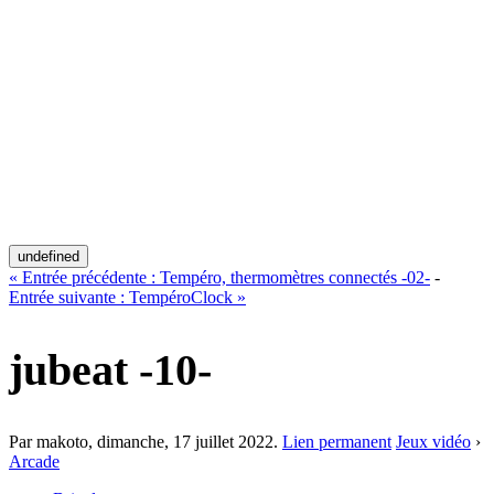
undefined
«
Entrée précédente :
Tempéro, thermomètres connectés -02-
-
Entrée suivante :
TempéroClock
»
jubeat -10-
Par makoto,
dimanche, 17 juillet 2022
.
Lien permanent
Jeux vidéo
›
Arcade