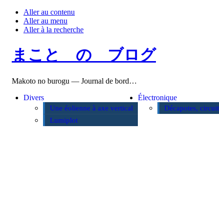
Aller au contenu
Aller au menu
Aller à la recherche
まこと の ブログ
Makoto no burogu — Journal de bord…
Divers
Électronique
Une éolienne à axe vertical
Décapotes, circui
Lumiplot