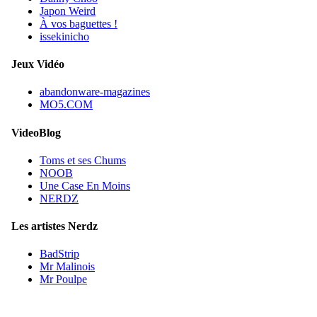
Japon Weird
À vos baguettes !
issekinicho
Jeux Vidéo
abandonware-magazines
MO5.COM
VideoBlog
Toms et ses Chums
NOOB
Une Case En Moins
NERDZ
Les artistes Nerdz
BadStrip
Mr Malinois
Mr Poulpe