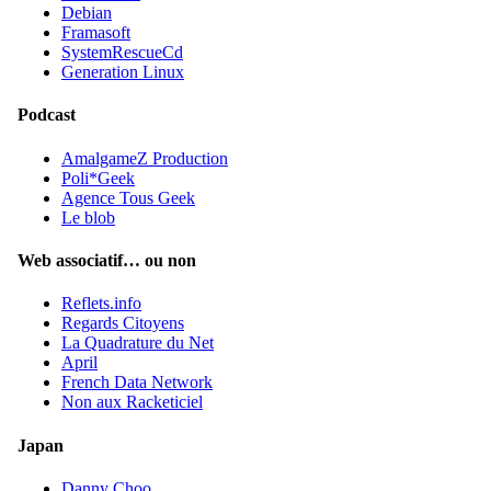
Debian
Framasoft
SystemRescueCd
Generation Linux
Podcast
AmalgameZ Production
Poli*Geek
Agence Tous Geek
Le blob
Web associatif… ou non
Reflets.info
Regards Citoyens
La Quadrature du Net
April
French Data Network
Non aux Racketiciel
Japan
Danny Choo