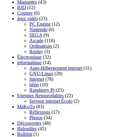
Maquettes
(43)
BJD
(12)
Couture
(6)
Jeux vidéo
(23)
PC Engine
(12)
Nintendo
(6)
SEGA
(9)
Arcade
(118)
Ordinateurs
(2)
Replay
(3)
Électronique
(32)
informatique
(14)
Auto-Hébergement internet
(31)
GNU/Linux
(28)
Internet
(78)
bépo
(10)
Raspberry Pi
(25)
Energies Renouvelables
(22)
Serveur internet Écolo
(2)
MaKoTo
(83)
Réflexions
(17)
Photos
(34)
Découvertes
(48)
Bidouilles
(45)
Bullshit
(1)