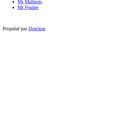
Mr Malinois
Mr Poulpe
Propulsé par
Dotclear