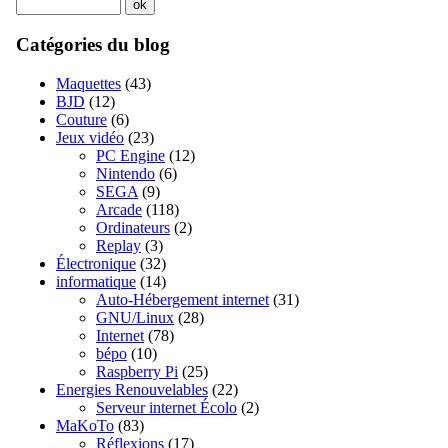
Catégories du blog
Maquettes
(43)
BJD
(12)
Couture
(6)
Jeux vidéo
(23)
PC Engine
(12)
Nintendo
(6)
SEGA
(9)
Arcade
(118)
Ordinateurs
(2)
Replay
(3)
Électronique
(32)
informatique
(14)
Auto-Hébergement internet
(31)
GNU/Linux
(28)
Internet
(78)
bépo
(10)
Raspberry Pi
(25)
Energies Renouvelables
(22)
Serveur internet Écolo
(2)
MaKoTo
(83)
Réflexions
(17)