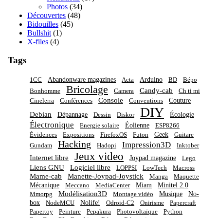
Photos
(34)
Découvertes
(48)
Bidouilles
(45)
Bullshit
(1)
X-files
(4)
Tags
Abandonware magazines
Arduino
1CC
Acta
BD
Bépo
Bricolage
Candy-cab
Bonhomme
Camera
Ch ti mi
Console
Couture
Cinelerra
Conférences
Conventions
DIY
Debian
Dépannage
Écologie
Dessin
Diskor
Électronique
Éolienne
Energie solaire
ESP8266
Geek
Évidences
Expositions
FirefoxOS
Futon
Guitare
Hacking
Impression3D
Gundam
Hadopi
Inktober
Jeux video
Internet libre
Joypad magazine
Lego
Liens GNU
Logiciel libre
LOPPSI
LowTech
Macross
Mame-cab
Manette-Joypad-Joystick
Manga
Maquette
Mécanique
Miam
Minitel 2.0
Meccano
MediaCenter
Modélisation3D
Musique
No-
Mmorpg
Montage vidéo
box
Nolife!
NodeMCU
Odroid-C2
Onirisme
Papercraft
Papertoy
Peinture
Pepakura
Photovoltaïque
Python