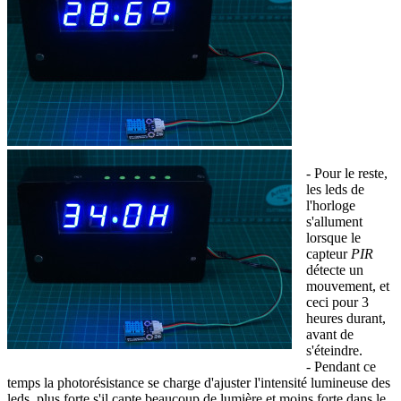
- Pour le reste,
les leds de
l'horloge
s'allument
lorsque le
capteur
PIR
détecte un
mouvement, et
ceci pour 3
heures durant,
avant de
s'éteindre.
- Pendant ce
temps la photorésistance se charge d'ajuster l'intensité lumineuse des
leds, plus forte s'il capte beaucoup de lumière et moins forte dans le