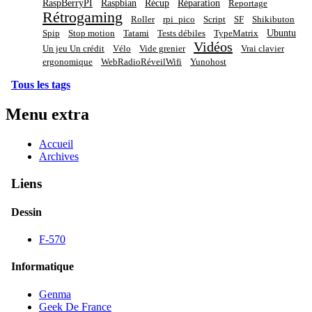
RaspBerryPI
Raspbian
Récup
Réparation
Reportage
Rétrogaming
Roller
rpi_pico
Script
SF
Shikibuton
Ubuntu
Spip
Stop motion
Tatami
Tests débiles
TypeMatrix
Vidéos
Un jeu Un crédit
Vélo
Vide grenier
Vrai clavier
ergonomique
WebRadioRéveilWifi
Yunohost
Tous les tags
Menu extra
Accueil
Archives
Liens
Dessin
F-570
Informatique
Genma
Geek De France