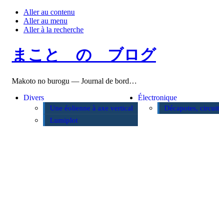
Aller au contenu
Aller au menu
Aller à la recherche
まこと の ブログ
Makoto no burogu — Journal de bord…
Divers
Électronique
Une éolienne à axe vertical
Décapotes, circui
Lumiplot