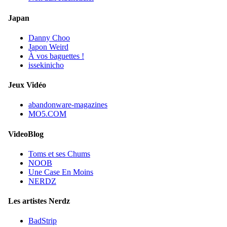
Japan
Danny Choo
Japon Weird
À vos baguettes !
issekinicho
Jeux Vidéo
abandonware-magazines
MO5.COM
VideoBlog
Toms et ses Chums
NOOB
Une Case En Moins
NERDZ
Les artistes Nerdz
BadStrip