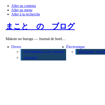
Aller au contenu
Aller au menu
Aller à la recherche
まこと の ブログ
Makoto no burogu — Journal de bord…
Divers
Électronique
Une éolienne à axe vertical
Décapotes, circui
Lumiplot