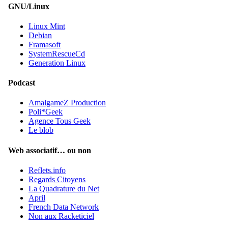
GNU/Linux
Linux Mint
Debian
Framasoft
SystemRescueCd
Generation Linux
Podcast
AmalgameZ Production
Poli*Geek
Agence Tous Geek
Le blob
Web associatif… ou non
Reflets.info
Regards Citoyens
La Quadrature du Net
April
French Data Network
Non aux Racketiciel