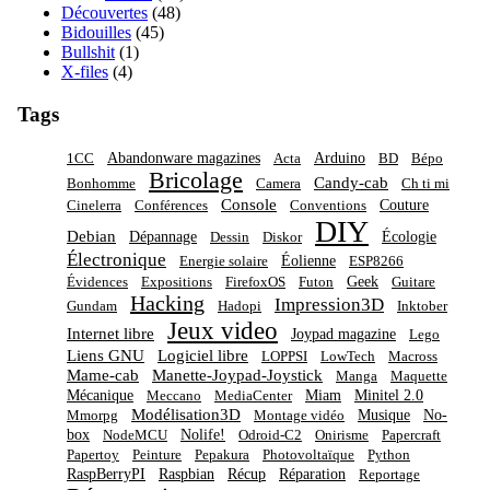
Découvertes
(48)
Bidouilles
(45)
Bullshit
(1)
X-files
(4)
Tags
Abandonware magazines
Arduino
1CC
Acta
BD
Bépo
Bricolage
Candy-cab
Bonhomme
Camera
Ch ti mi
Console
Couture
Cinelerra
Conférences
Conventions
DIY
Debian
Dépannage
Écologie
Dessin
Diskor
Électronique
Éolienne
Energie solaire
ESP8266
Geek
Évidences
Expositions
FirefoxOS
Futon
Guitare
Hacking
Impression3D
Gundam
Hadopi
Inktober
Jeux video
Internet libre
Joypad magazine
Lego
Liens GNU
Logiciel libre
LOPPSI
LowTech
Macross
Mame-cab
Manette-Joypad-Joystick
Manga
Maquette
Mécanique
Miam
Minitel 2.0
Meccano
MediaCenter
Modélisation3D
Musique
No-
Mmorpg
Montage vidéo
box
Nolife!
NodeMCU
Odroid-C2
Onirisme
Papercraft
Papertoy
Peinture
Pepakura
Photovoltaïque
Python
RaspBerryPI
Raspbian
Récup
Réparation
Reportage