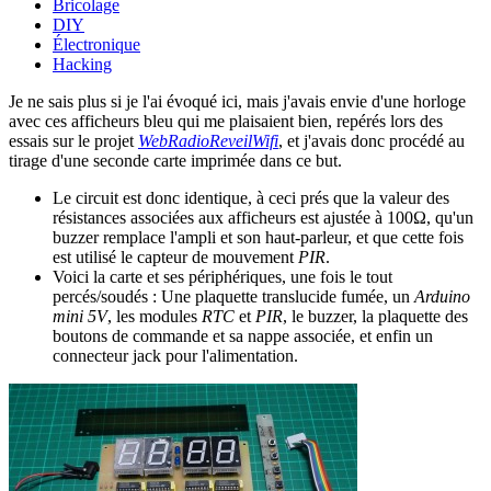
Bricolage
DIY
Électronique
Hacking
Je ne sais plus si je l'ai évoqué ici, mais j'avais envie d'une horloge
avec ces afficheurs bleu qui me plaisaient bien, repérés lors des
essais sur le projet
WebRadioReveilWifi
, et j'avais donc procédé au
tirage d'une seconde carte imprimée dans ce but.
Le circuit est donc identique, à ceci prés que la valeur des
résistances associées aux afficheurs est ajustée à 100Ω, qu'un
buzzer remplace l'ampli et son haut-parleur, et que cette fois
est utilisé le capteur de mouvement
PIR
.
Voici la carte et ses périphériques, une fois le tout
percés/soudés : Une plaquette translucide fumée, un
Arduino
mini 5V
, les modules
RTC
et
PIR
, le buzzer, la plaquette des
boutons de commande et sa nappe associée, et enfin un
connecteur jack pour l'alimentation.