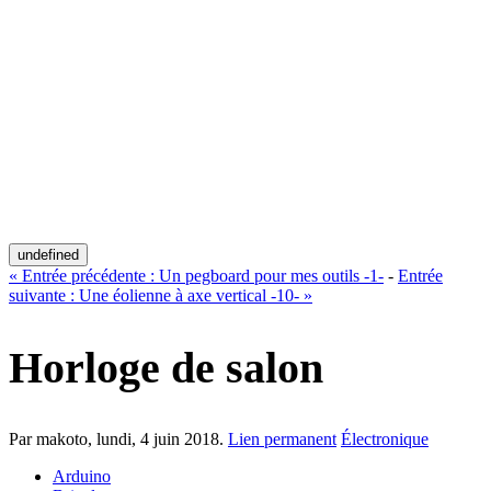
undefined
«
Entrée précédente :
Un pegboard pour mes outils -1-
-
Entrée
suivante :
Une éolienne à axe vertical -10-
»
Horloge de salon
Par makoto,
lundi, 4 juin 2018
.
Lien permanent
Électronique
Arduino