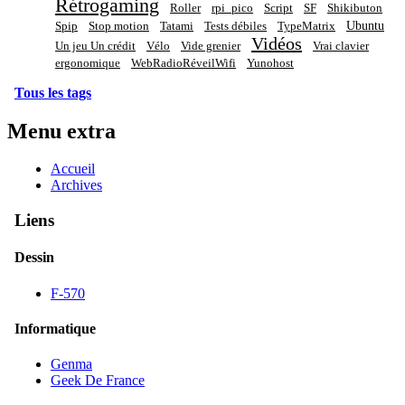
Rétrogaming
Roller
rpi_pico
Script
SF
Shikibuton
Ubuntu
Spip
Stop motion
Tatami
Tests débiles
TypeMatrix
Vidéos
Un jeu Un crédit
Vélo
Vide grenier
Vrai clavier
ergonomique
WebRadioRéveilWifi
Yunohost
Tous les tags
Menu extra
Accueil
Archives
Liens
Dessin
F-570
Informatique
Genma
Geek De France