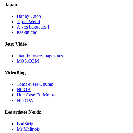
Japan
Danny Choo
Japon Weird
À vos baguettes !
issekinicho
Jeux Vidéo
abandonware-magazines
MO5.COM
VideoBlog
Toms et ses Chums
NOOB
Une Case En Moins
NERDZ
Les artistes Nerdz
BadStrip
Mr Malinois