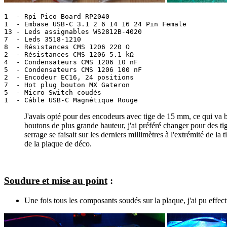
1  - Rpi Pico Board RP2040

1  - Embase USB-C 3.1 2 6 14 16 24 Pin Female

13 - Leds assignables WS2812B-4020

7  - Leds 3518-1210

8  - Résistances CMS 1206 220 Ω

2  - Résistances CMS 1206 5.1 kΩ

4  - Condensateurs CMS 1206 10 nF

5  - Condensateurs CMS 1206 100 nF

2  - Encodeur EC16, 24 positions

7  - Hot plug bouton MX Gateron

5  - Micro Switch coudés

J'avais opté pour des encodeurs avec tige de 15 mm, ce qui va 
boutons de plus grande hauteur, j'ai préféré changer pour des t
serrage se faisait sur les derniers millimètres à l'extrémité de la 
de la plaque de déco.
Soudure et mise au point
:
Une fois tous les composants soudés sur la plaque, j'ai pu effect