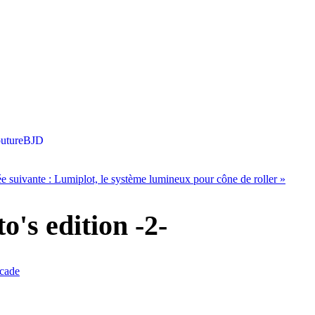
uture
BJD
ée suivante :
Lumiplot, le système lumineux pour cône de roller
»
's edition -2-
cade