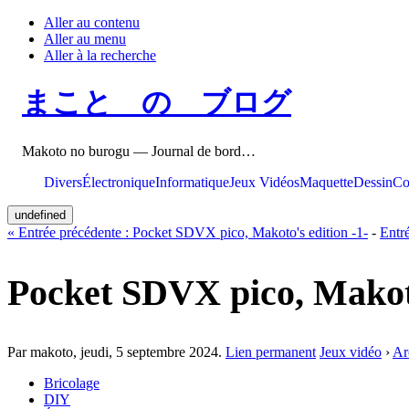
Aller au contenu
Aller au menu
Aller à la recherche
まこと の ブログ
Makoto no burogu — Journal de bord…
Divers
Électronique
Informatique
Jeux Vidéos
Maquette
Dessin
Co
undefined
«
Entrée précédente :
Pocket SDVX pico, Makoto's edition -1-
-
Entr
Pocket SDVX pico, Makoto
Par makoto,
jeudi, 5 septembre 2024
.
Lien permanent
Jeux vidéo
›
Ar
Bricolage
DIY