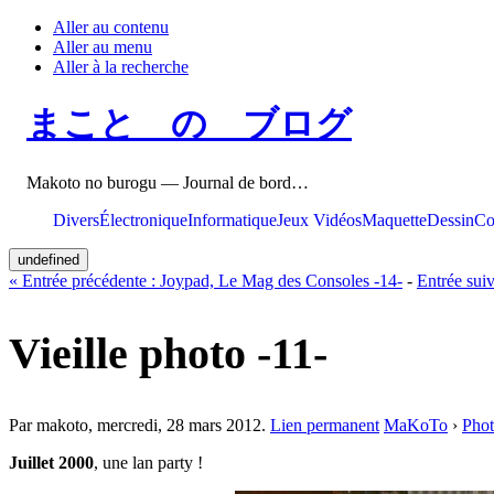
Aller au contenu
Aller au menu
Aller à la recherche
まこと の ブログ
Makoto no burogu — Journal de bord…
Divers
Électronique
Informatique
Jeux Vidéos
Maquette
Dessin
Co
undefined
«
Entrée précédente :
Joypad, Le Mag des Consoles -14-
-
Entrée sui
Vieille photo -11-
Par makoto,
mercredi, 28 mars 2012
.
Lien permanent
MaKoTo
›
Phot
Juillet 2000
, une lan party !