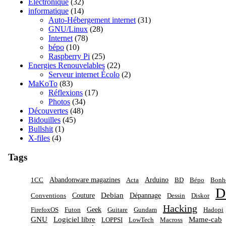
Électronique
(32)
informatique
(14)
Auto-Hébergement internet
(31)
GNU/Linux
(28)
Internet
(78)
bépo
(10)
Raspberry Pi
(25)
Energies Renouvelables
(22)
Serveur internet Écolo
(2)
MaKoTo
(83)
Réflexions
(17)
Photos
(34)
Découvertes
(48)
Bidouilles
(45)
Bullshit
(1)
X-files
(4)
Tags
Abandonware magazines
Arduino
1CC
Acta
BD
Bépo
Bon
D
Debian
Couture
Dépannage
Conventions
Dessin
Diskor
Hacking
Geek
FirefoxOS
Futon
Guitare
Gundam
Hadopi
GNU
Logiciel libre
Mame-cab
LOPPSI
LowTech
Macross