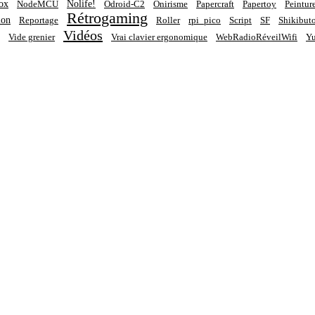
ox
Nolife!
NodeMCU
Odroid-C2
Onirisme
Papercraft
Papertoy
Peintur
Rétrogaming
ion
Reportage
Roller
rpi_pico
Script
SF
Shikibut
Vidéos
Vide grenier
Vrai clavier ergonomique
WebRadioRéveilWifi
Yu