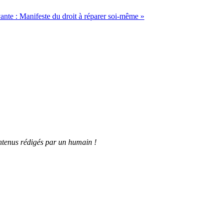
vante :
Manifeste du droit à réparer soi-même
»
tenus rédigés par un humain !