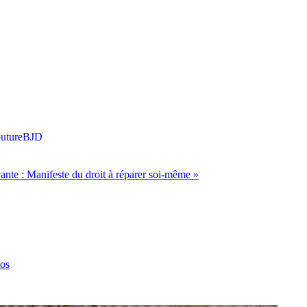
uture
BJD
vante :
Manifeste du droit à réparer soi-même
»
os