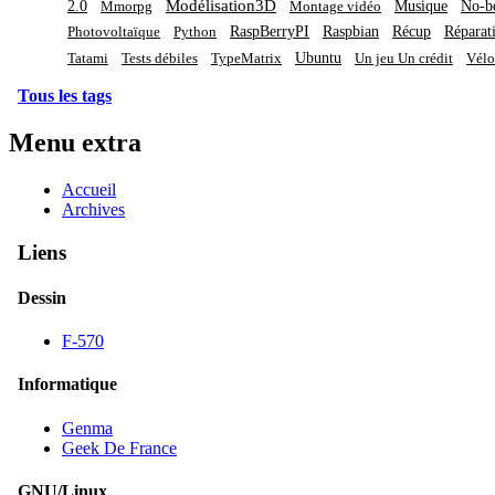
Modélisation3D
2.0
Musique
No-b
Mmorpg
Montage vidéo
RaspBerryPI
Raspbian
Récup
Réparat
Photovoltaïque
Python
Ubuntu
Tatami
Tests débiles
TypeMatrix
Un jeu Un crédit
Vélo
Tous les tags
Menu extra
Accueil
Archives
Liens
Dessin
F-570
Informatique
Genma
Geek De France
GNU/Linux