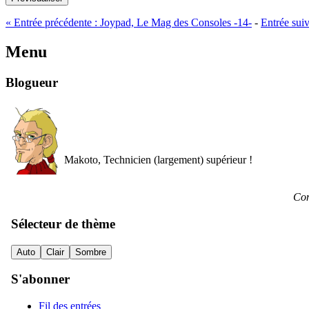
«
Entrée précédente :
Joypad, Le Mag des Consoles -14-
-
Entrée sui
Menu
Blogueur
Makoto, Technicien (largement) supérieur !
Con
Sélecteur de thème
Auto
Clair
Sombre
S'abonner
Fil des entrées