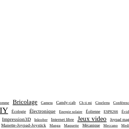
Bricolage
Candy-cab
homme
Camera
Ch ti mi
Cinelerra
Conférenc
IY
Électronique
Écologie
Éolienne
Energie solaire
ESP8266
Évid
Jeux video
Impression3D
Internet libre
Joypad mag
Inktober
Manette-Joypad-Joystick
Mécanique
Manga
Maquette
Meccano
Medi