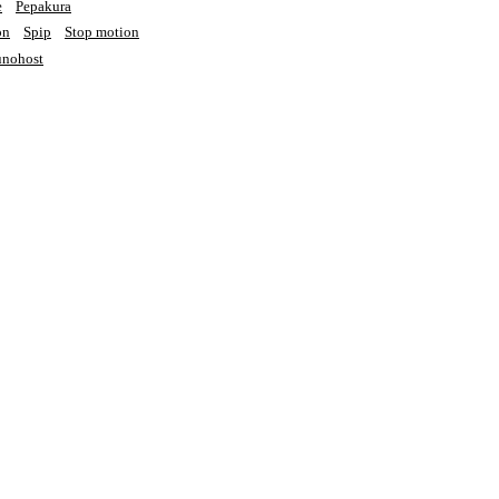
e
Pepakura
on
Spip
Stop motion
nohost