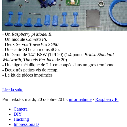
- Un
Raspberry pi Model B
.
- Un module
Camera Pi
.
- Deux Servos
TowerPro SG90
.
- Une carte SD d'au moins 4Go.
- Un écrou de 1/4" BSW (TPI 20) (1/4 pouce
British Standard
Whitworth
,
Threads Per Inch
de 20).
- Une tige métallique de 2,1 cm coupée dans un gros trombone.
- Deux très petites vis de récup.
- Le kit de pièces imprimées.
Lire la suite
Par makoto,
mardi, 20 octobre 2015
.
informatique
›
Raspberry Pi
Camera
DIY
Hacking
Impression3D