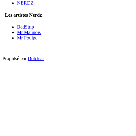
NERDZ
Les artistes Nerdz
BadStrip
Mr Malinois
Mr Poulpe
Propulsé par
Dotclear