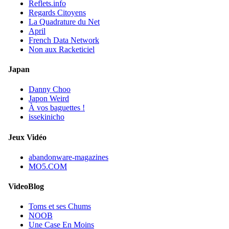
Reflets.info
Regards Citoyens
La Quadrature du Net
April
French Data Network
Non aux Racketiciel
Japan
Danny Choo
Japon Weird
À vos baguettes !
issekinicho
Jeux Vidéo
abandonware-magazines
MO5.COM
VideoBlog
Toms et ses Chums
NOOB
Une Case En Moins