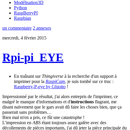
Modélisation3D
Python
RaspBerryPI
Raspbian
un commentaire
2 annexes
mercredi, 4 février 2015
Rpi-pi_EYE
En traînant sur
Thingiverse
à la recherche d'un support à
imprimer pour la
RaspiCam
, je suis tombé sur ce truc :
Raspberry-P-eye by Ghiotto
!
Impressionné par le résultat, j'ai alors entrepris de l'imprimer, ce
malgré le manque d'informations et d'
instructions
flagrant, me
disant naïvement que le gars avait dû faire les choses bien, que ça
passerait sans problèmes…
Bien mal m'en a pris, ce fût une catastrophe !
L'impression en
ABS
étant toujours assez galère avec des
décollements de pièces importants, j'ai dû jeter la pièce principale du