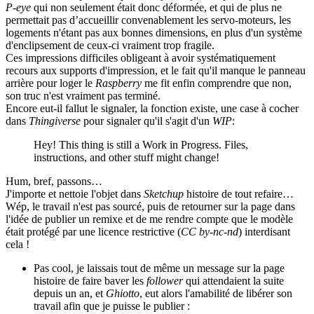
P-eye
qui non seulement était donc déformée, et qui de plus ne
permettait pas d’accueillir convenablement les servo-moteurs, les
logements n'étant pas aux bonnes dimensions, en plus d'un système
d'enclipsement de ceux-ci vraiment trop fragile.
Ces impressions difficiles obligeant à avoir systématiquement
recours aux supports d'impression, et le fait qu'il manque le panneau
arrière pour loger le
Raspberry
me fit enfin comprendre que non,
son truc n'est vraiment pas terminé.
Encore eut-il fallut le signaler, la fonction existe, une case à cocher
dans
Thingiverse
pour signaler qu'il s'agit d'un
WIP
:
Hey! This thing is still a Work in Progress. Files,
instructions, and other stuff might change!
Hum, bref, passons…
J'importe et nettoie l'objet dans
Sketchup
histoire de tout refaire…
Wép, le travail n'est pas sourcé, puis de retourner sur la page dans
l'idée de publier un remixe et de me rendre compte que le modèle
était protégé par une licence restrictive (
CC by-nc-nd
) interdisant
cela !
Pas cool, je laissais tout de même un message sur la page
histoire de faire baver les
follower
qui attendaient la suite
depuis un an, et
Ghiotto
, eut alors l'amabilité de libérer son
travail afin que je puisse le publier :