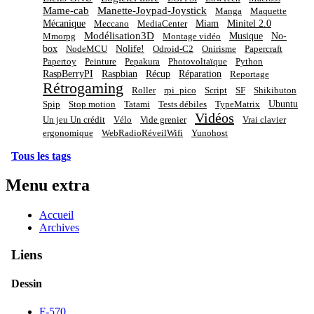
Mame-cab
Manette-Joypad-Joystick
Manga
Maquette
Mécanique
Miam
Minitel 2.0
Meccano
MediaCenter
Modélisation3D
Musique
No-
Mmorpg
Montage vidéo
box
Nolife!
NodeMCU
Odroid-C2
Onirisme
Papercraft
Papertoy
Peinture
Pepakura
Photovoltaïque
Python
RaspBerryPI
Raspbian
Récup
Réparation
Reportage
Rétrogaming
Roller
rpi_pico
Script
SF
Shikibuton
Ubuntu
Spip
Stop motion
Tatami
Tests débiles
TypeMatrix
Vidéos
Un jeu Un crédit
Vélo
Vide grenier
Vrai clavier
ergonomique
WebRadioRéveilWifi
Yunohost
Tous les tags
Menu extra
Accueil
Archives
Liens
Dessin
F-570