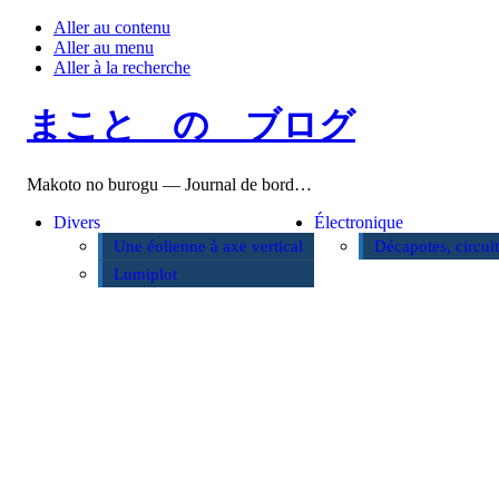
Aller au contenu
Aller au menu
Aller à la recherche
まこと の ブログ
Makoto no burogu — Journal de bord…
Divers
Électronique
Une éolienne à axe vertical
Décapotes, circui
Lumiplot