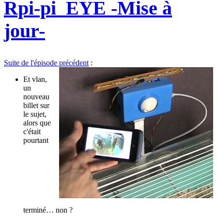
Rpi-pi_EYE -Mise à
jour-
Suite de l'épisode précédent
:
Et vlan,
un
nouveau
billet sur
le sujet,
alors que
c'était
pourtant
terminé… non ?