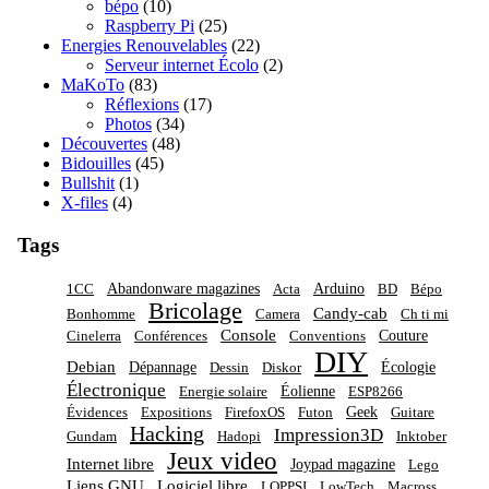
bépo
(10)
Raspberry Pi
(25)
Energies Renouvelables
(22)
Serveur internet Écolo
(2)
MaKoTo
(83)
Réflexions
(17)
Photos
(34)
Découvertes
(48)
Bidouilles
(45)
Bullshit
(1)
X-files
(4)
Tags
Abandonware magazines
Arduino
1CC
Acta
BD
Bépo
Bricolage
Candy-cab
Bonhomme
Camera
Ch ti mi
Console
Couture
Cinelerra
Conférences
Conventions
DIY
Debian
Dépannage
Écologie
Dessin
Diskor
Électronique
Éolienne
Energie solaire
ESP8266
Geek
Évidences
Expositions
FirefoxOS
Futon
Guitare
Hacking
Impression3D
Gundam
Hadopi
Inktober
Jeux video
Internet libre
Joypad magazine
Lego
Liens GNU
Logiciel libre
LOPPSI
LowTech
Macross