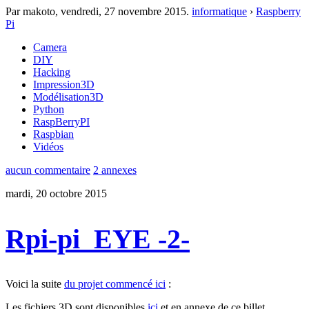
Par makoto,
vendredi, 27 novembre 2015
.
informatique
›
Raspberry
Pi
Camera
DIY
Hacking
Impression3D
Modélisation3D
Python
RaspBerryPI
Raspbian
Vidéos
aucun commentaire
2 annexes
mardi, 20 octobre 2015
Rpi-pi_EYE -2-
Voici la suite
du projet commencé ici
:
Les fichiers 3D sont disponibles
ici
et en annexe de ce billet.