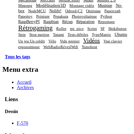
Mécanique
Miam
Minitel 2.0
Meccano
MediaCenter
Modélisation3D
Musique
No-
Mmorpg
Montage vidéo
box
Nolife!
NodeMCU
Odroid-C2
Onirisme
Papercraft
Papertoy
Peinture
Pepakura
Photovoltaïque
Python
RaspBerryPI
Raspbian
Récup
Réparation
Reportage
Rétrogaming
Roller
rpi_pico
Script
SF
Shikibuton
Ubuntu
Spip
Stop motion
Tatami
Tests débiles
TypeMatrix
Vidéos
Un jeu Un crédit
Vélo
Vide grenier
Vrai clavier
ergonomique
WebRadioRéveilWifi
Yunohost
Tous les tags
Menu extra
Accueil
Archives
Liens
Dessin
F-570