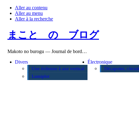
Aller au contenu
Aller au menu
Aller à la recherche
まこと の ブログ
Makoto no burogu — Journal de bord…
Divers
Électronique
Une éolienne à axe vertical
Décapotes, circui
Lumiplot