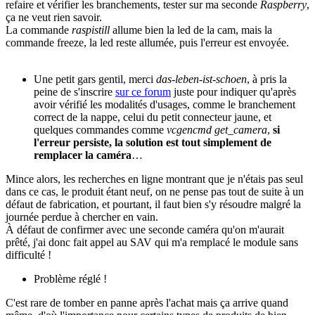
refaire et vérifier les branchements, tester sur ma seconde
Raspberry
,
ça ne veut rien savoir.
La commande
raspistill
allume bien la led de la cam, mais la
commande freeze, la led reste allumée, puis l'erreur est envoyée.
Une petit gars gentil, merci
das-leben-ist-schoen
, à pris la
peine de s'inscrire
sur ce forum
juste pour indiquer qu'après
avoir vérifié les modalités d'usages, comme le branchement
correct de la nappe, celui du petit connecteur jaune, et
quelques commandes comme
vcgencmd get_camera
,
si
l'erreur persiste, la solution est tout simplement de
remplacer la caméra
…
Mince alors, les recherches en ligne montrant que je n'étais pas seul
dans ce cas, le produit étant neuf, on ne pense pas tout de suite à un
défaut de fabrication, et pourtant, il faut bien s'y résoudre malgré la
journée perdue à chercher en vain.
À défaut de confirmer avec une seconde caméra qu'on m'aurait
prêté, j'ai donc fait appel au SAV qui m'a remplacé le module sans
difficulté !
Problème réglé !
C'est rare de tomber en panne après l'achat mais ça arrive quand