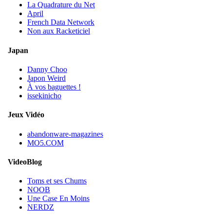
La Quadrature du Net
April
French Data Network
Non aux Racketiciel
Japan
Danny Choo
Japon Weird
À vos baguettes !
issekinicho
Jeux Vidéo
abandonware-magazines
MO5.COM
VideoBlog
Toms et ses Chums
NOOB
Une Case En Moins
NERDZ