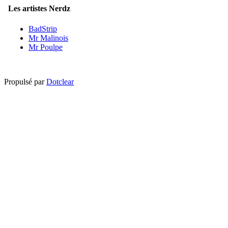
Les artistes Nerdz
BadStrip
Mr Malinois
Mr Poulpe
Propulsé par
Dotclear