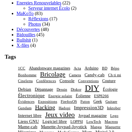
Energies Renouvelables
(22)
Serveur internet Écolo
(2)
MaKoTo
(83)
Réflexions
(17)
Photos
(34)
Découvertes
(48)
Bidouilles
(45)
Bullshit
(1)
X-files
(4)
Tags
Abandonware magazines
Arduino
1CC
Acta
BD
Bépo
Bricolage
Candy-cab
Bonhomme
Camera
Ch ti mi
Console
Couture
Cinelerra
Conférences
Conventions
DIY
Debian
Dépannage
Écologie
Dessin
Diskor
Électronique
Éolienne
Energie solaire
ESP8266
Geek
Évidences
Expositions
FirefoxOS
Futon
Guitare
Hacking
Impression3D
Gundam
Hadopi
Inktober
Jeux video
Internet libre
Joypad magazine
Lego
Liens GNU
Logiciel libre
LOPPSI
LowTech
Macross
Mame-cab
Manette-Joypad-Joystick
Manga
Maquette