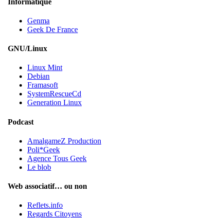
Informatique
Genma
Geek De France
GNU/Linux
Linux Mint
Debian
Framasoft
SystemRescueCd
Generation Linux
Podcast
AmalgameZ Production
Poli*Geek
Agence Tous Geek
Le blob
Web associatif… ou non
Reflets.info
Regards Citoyens