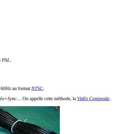
e
PAL
.
 à 60Hz au format
NTSC
.
déo+Sync
… On appelle cette méthode, la
Vidéo Composite
.