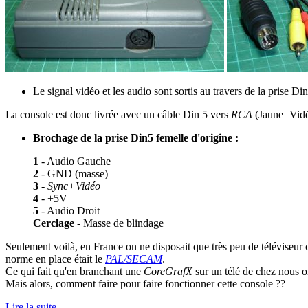
Le signal vidéo et les audio sont sortis au travers de la prise Din
La console est donc livrée avec un câble Din 5 vers
RCA
(Jaune=Vid
Brochage de la prise Din5 femelle d'origine :
1
- Audio Gauche
2
- GND (masse)
3
-
Sync+Vidéo
4
- +5V
5
- Audio Droit
Cerclage
- Masse de blindage
Seulement voilà, en France on ne disposait que très peu de téléviseu
norme en place était le
PAL/SECAM
.
Ce qui fait qu'en branchant une
CoreGrafX
sur un télé de chez nous o
Mais alors, comment faire pour faire fonctionner cette console ??
Lire la suite