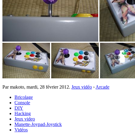
Par makoto,
mardi, 28 février 2012
.
Jeux vidéo
›
Arcade
Bricolage
Console
DIY
Hacking
Jeux video
Manette-Joypad-Joystick
Vidéos