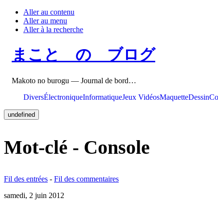
Aller au contenu
Aller au menu
Aller à la recherche
まこと の ブログ
Makoto no burogu — Journal de bord…
Divers
Électronique
Informatique
Jeux Vidéos
Maquette
Dessin
Co
undefined
Mot-clé - Console
Fil des entrées
-
Fil des commentaires
samedi, 2 juin 2012